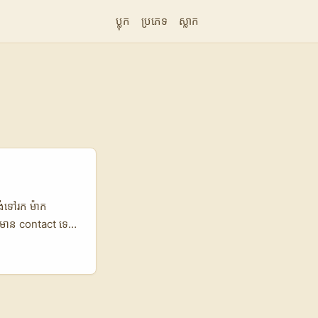
ប្លុក
ប្រភេទ
ស្លាក
ង់ទៅរក ម៉ាក
េមាន contact ទេ?”
4-27 នេះ
 content ដែលធ្វើ
នផ្លូវការរបស់
 1 លាន ក្នុងមួយខែ
eator ដើម្បី