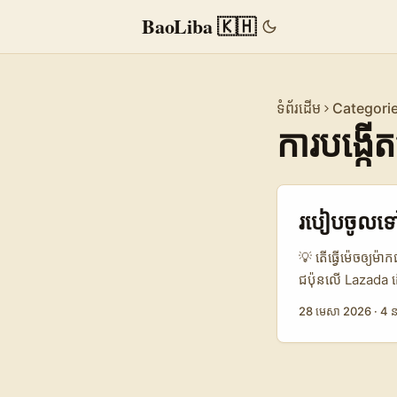
BaoLiba 🇰🇭
ទំព័រដើម
Categori
ការបង្កើ
របៀបចូលទៅ
💡 តើធ្វើម៉េចឲ្យម
ជប៉ុនលើ Lazada ដ
ប៉ុន្តែគឺ “តើខ្ញុំ
28 មេសា 2026
·
4 ន
អ្នកទិញអនឡាញមិនសូ
ឲ្យសម្រេចចិត្តទិ
Lazada ឲ្យដឹងថា e
ហើយផ្តោតលើការទូទា