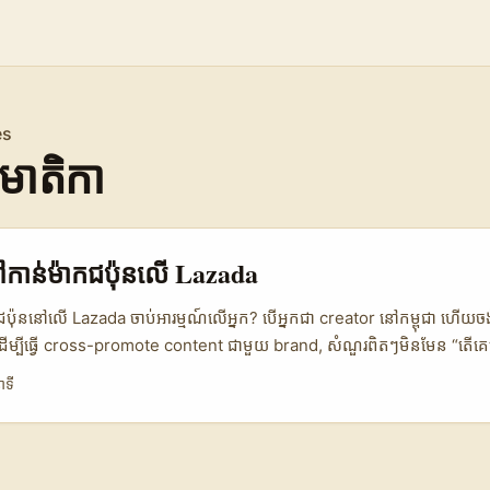
es
តមាតិកា
កាន់ម៉ាកជប៉ុនលើ Lazada
៉ាកជប៉ុននៅលើ Lazada ចាប់អារម្មណ៍លើអ្នក? បើអ្នកជា creator នៅកម្ពុជា ហើយច
ើម្បីធ្វើ cross-promote content ជាមួយ brand, សំណួរពិតៗមិនមែន “តើគ
ចូលទៅឲ្យគេមើលថាខ្ញុំជាប្រភេទ partner ដែលគេអាចទុកចិត្តបានទេ?” នៅឆ្នាំ 2026-0
ាទី
វស៊ើបតែតម្លៃទេ។ គេមើលរឿង ភាពជឿទុកចិត្ត, ប្រភពទំនិញ, ការដឹកជញ្ជូន, និង
ញងាយ។ នេះហើយជាហេតុផលដែល Lazada/LazMall នៅតែមានអានុភាពខ្លាំង។ ព័ត៌មា
cosystem របស់គេភ្ជាប់អ្នកប្រើប្រាស់ប្រហែល 160 លាននាក់ ជាមួយអ្នកលក់ជាង
ត់សុវត្ថិភាព និង logistics ក្នុងតំបន់។ វាមានន័យថា brand មិនមែនស្វែងរក cr