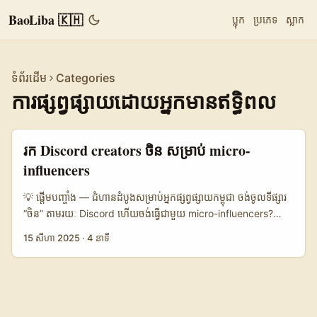
BaoLiba 🇰🇭
ប្លុក
ប្រភេទ
ស្លាក
ទំព័រដើម
Categories
ការផ្សព្វផ្សាយដោយអ្នកមានឥទ្ធិពល
រក Discord creators ចិន សម្រាប់ micro-
influencers
💡 ផ្ដើមបញ្ចាំង — ជំហានដំបូងសម្រាប់អ្នកផ្សព្វផ្សាយកម្ពុជា ចង់ចូលទីផ្សារ
“ចិន” តាមរយៈ Discord ហើយចង់ធ្វើជាមួយ micro-influencers?
មិនអីដូចជា “ចាក់ត្រួតជាស្មើ” ទេ — តែមានច្រើនចំណុចយើងត្រូវដឹង។ ត្រូវ
15 សីហា 2025
·
4 នាទី
ចាប់ផ្តើមពីចំណុចចំប្រយោជន៍: តើពួកអ្នកចង់ទាក់ទាញស្ដាប់ দর্শក
ណាមួយ (gaming, tech, lifestyle) ទេ? តើ campaign របស់អ្នកពឹង
ផ្អែកលើ brand awareness ឬ sales conversion? ចំណុចទាំងនេះ
ចាប់ផ្ដើមផែនការ outreach ផ្នែកពិត។ ប៉ុន្តែលោកអ្នកក៏ត្រូវយល់ពីភាព
ពិសេសនៃ ecosystem ចិននាពេលនេះ — មិនមែនគ្រាន់តែជាប្រព័ន្ធដឹកនាំ