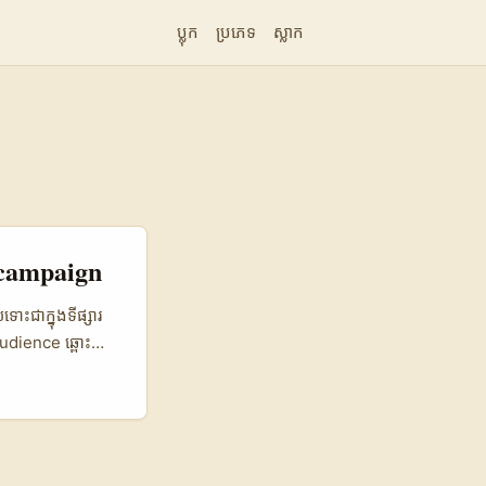
ប្លុក
ប្រភេទ
ស្លាក
nt campaign
ោះជាក្នុងទីផ្សារ​
udience ឆ្ពោះ​ទៅ
ែង — នរណាអាចជួយ
iaspora) ដោយមិន
ទាហរណ៍, អ្នក
្ធផលជា
ction Inc.)