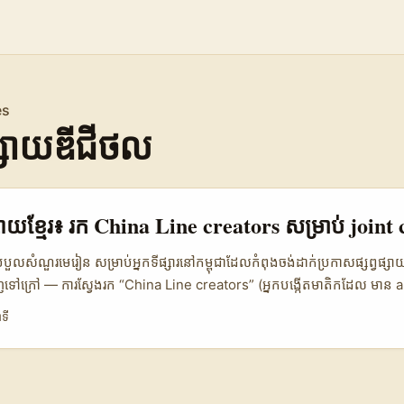
es
វផ្សាយឌីជីថល
្វផ្សាយខ្មែរ៖ រក China Line creators សម្រាប់ joi
ួលសំណួរ​មេរៀន សម្រាប់អ្នកទីផ្សារ​នៅ​កម្ពុជា​ដែលកំពុងចង់ដាក់ប្រកាសផ្សព្វផ្សាយទ
ញទៅក្រៅ — ការស្វែងរក “China Line creators” (អ្នកបង្កើតមាតិកដែល មាន a
 ដើម្បីធ្វើ joint marketing campaigns គឺពេលគួរឲ្យចាប់អារម្មណ៍។ ជាក់ស្ត
ទី
 ជ្រើសអ្នកបង្កើតដែលស្មោះត្រង់, និងដាក់បណ្តាញស្លាកស្ថានទាំងពីរ (China + d
ន្នមាន paradox មួយ — តម្លៃទីផ្សារ​ចិន​ពោរពេញដោយសក្តានុពល ប៉ុន្តែក៏ពិបាក។ ឧ
រិកបានបង្កើតក្រុមដោយចង់ target ចិន និង diaspora ដោយឡែកពីគ្នា, ហើយលទ
កខាន។ ក៏នេះជាកន្លែងដែល MCN ទៅដល់ (ឧ. MVP, Mega Volume Produ