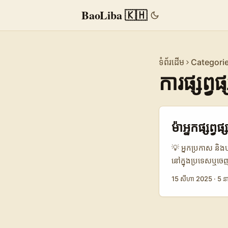
BaoLiba 🇰🇭
ទំព័រដើម
Categori
ការផ្សព្
ម៉ាអ្នកផ្សព
💡 អ្នកប្រកាស និងបប
នៅក្នុងប្រទេសឬចេ
ប្រជាជនចិន/អាស៊ី)
15 សីហា 2025
·
5 នា
អ្នកឲ្យ sync សារ,
បែកខ្ទេច? បច្ចុប្ប
Agency ក្នុងអាមេ
messaging ដែលខ