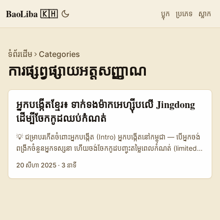
BaoLiba 🇰🇭
ប្លុក
ប្រភេទ
ស្លាក
ទំព័រដើម
Categories
ការផ្សព្វផ្សាយអត្តសញ្ញាណ
អ្នកបង្កើតខ្មែរ៖ ទាក់ទងម៉ាកអេហ្ស៊ីបលើ Jingdong
ដើម្បីចែកកូដឈប់កំណត់
💡 ជម្រាបរកើតចំពោះអ្នក​បង្កើត (Intro) អ្នកបង្កើតនៅកម្ពុជា — បើអ្នកចង់
ពង្រីកចំនួនអ្នកទស្សនា ហើយចង់ចែកកូដបញ្ចុះតម្លៃពេលកំណត់ (limited-
time codes) ដែលបណ្តាលចេញពីម៉ាកអេហ្ស៊ីបលក់លើ Jingdong
20 សីហា 2025
·
3 នាទី
(JD) យើងអាចធ្វើបាន ប្រសិនបើមានវិធីសាស្រ្តឆ្លាត និងមានភាពទាក់ទាញ។
សំណួរធំៗដែលខ្លះ៖ តើធ្វើដូចម្តេចដើម្បីទាក់ទងម៉ាកអេហ្ស៊ីបដែលលក់លើ
JD? តើពួកគេចាប់អារម្មណ៍នៅលើកូដបញ្ចុះតម្លៃពេលកំណត់? តើមានឧប
សគ្គទាក់ទងដូចជា ភាសា ឬលក្ខខណ្ឌដឹកជញ្ជូនដែរឬទេ? អត្ថបទនេះជា
ផែនការអនុវត្ត​ច្បាស់ៗ សម្រាប់អ្នកបង្កើតក្នុងកម្ពុជា — មានជំហ៊ាន, ល្បិចនិង