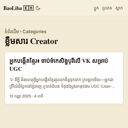
BaoLiba 🇰🇭
ប្លុក
ប្រភេទ
ស្លាក
ទំព័រដើម
Categories
ខ្លឹមសារ Creator
អ្នកបង្កើតខ្មែរ៖ ចាប់ម៉ាកសិង្ហបុរីលើ VK សម្រាប់
UGC
💡 ពីអ្វី និងហេតុអ្វីអ្នកបង្កើតខ្មែរ​គួរយកចិត្តទុកដាក់ ក្រឡេកមើល—អ្នកជា
គ្រីយ៉ែដ៏ប្លែកនៅភ្នំពេញ ឬបាត់ដំបង កំពុងស្វែងរកមុខងារ UGC (User-
Generated Content) ពីម៉ាក​សិង្ហបុរី។ តែសំណួរមួយដែលពេលច្រើនកើត
12 កញ្ញា 2025
·
4 នាទី
ឡើងគឺ៖ “ហេតុអ្វីរបស់ម៉ាកសិង្ហបុរីនឹងឆ្លើយនៅលើ vkontakte?” ចម្លើយខ្ញុំ
សាមញ្ញ—ម៉ាកសព្វថ្ងៃពង្រីកជួបប្រទះបណ្តាញដែលមិនមែនតែ Facebook
ឬ Instagram ប៉ុណ្ណោះ។ ការធ្វើអោយម៉ាកចាប់អារម្មណ៍ចាំបាច់ត្រូវការយុទ្ធ
សាស្ត្រប្រកបដោយភាពឆាប់រហ័ស និងការស្រាវជ្រាវថែមទៀត។ ទស្សនៈថ្មីៗក៏
បង្ហាញថា Singapore Tourism Board (STB) ក៏ចាប់ផ្តើមធ្វើដំណើរ