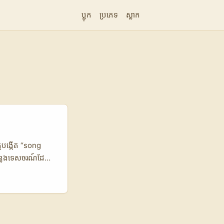
ប្លុក
ប្រភេទ
ស្លាក
ត្តបង្កើត “song
កន្លែងទេសចរណ៍ដែល
ណ៍បានដាំបន្លែយ៉ាង
 សម្រាប់ DMCs ដែល
ារម្មណ៍ចំពោះ
យម៉ាកច្រើនមាន
th ងាយ,