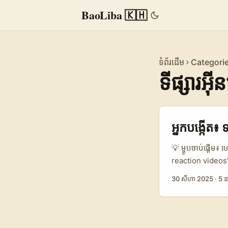
BaoLiba 🇰🇭
ទំព័រដើម
Categori
ទីផ្សារ​អ៊ី
អ្នក​បង្កើត៖ 
💡 ម្ហូបចាប់ផ្តើម៖ 
reaction videos”
មាន appeal ទូទៅទ
30 សីហា 2025
·
5 ន
ច្រើនដើម្បីទាក់ទា
ចាប់ផ្តើមនៅ ១ សីហ
content creator
តម្លៃពិត។ (ឆាន់ចិ