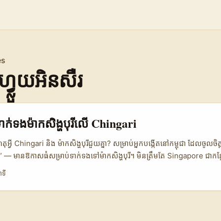
es
នហ្វ្លួយអិនសឺរ
ទាក់ទង​ម៉ាក​សិង្ហបុរី​លើ Chingari
ហេតុអ្វី Chingari និង ម៉ាក​សិង្ហបុរីជួយគ្នា? សម្រាប់អ្នកបង្កើតនៅកម្ពុជា ដែលចូលចិ
 — មានឱកាសធំសម្រាប់ទាក់ទងទៅម៉ាកសិង្ហបុរី។ មិនត្រឹមតែ Singapore ជា​
េ, តាមការប្រកាសរបស់ Singapore Tourism Board (STB) ក្រុមហ៊ុនទេសចរ
ាទី
ញប្រទេសអូឌីយ៉ង់ថ្មីៗ ដូចជា៖ ការអញ្ជើញ influencers ពីឥណ្ឌា និង schemes
ា ២០២៥ ដើម្បីបង្ហាញ itineraries ថ្មីៗ។ ការធ្វើនេះបង្ហាញថា Singapore ចាប់អ
s ដែលអាចបង្ហាញបទពិសោធន៍ថ្មីៗ — ហេតុនេះ reaction videos សហការជាមួ
ត្ត: Singapore Tourism Board (STB)) ហេតុអ្វី Chingari? វេទិកានេះ grow