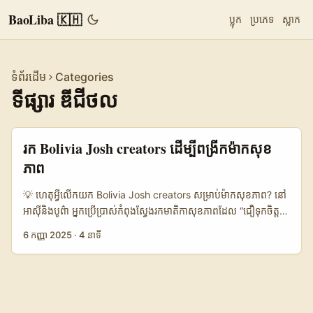
BaoLiba 🇰🇭
ប្លុក
ប្រភេទ
ស្លាក
ទំព័រដើម
Categories
ទីផ្សារ ឌីជីថល
រក Bolivia Josh creators ដើម្បីពង្រីកម៉ាកសុខ
ភាព
💡 ហេតុអ្វីលើកយក Bolivia Josh creators សម្រាប់ម៉ាកសុខភាព? នៅ
អាស៊ីនិងបូព៌ា អ្នកប្រើប្រាស់កំពុងស្វែងរកមាតិកាសុខភាពដែល “ជឿទុកចិត្ត
បាន” និងទំនើប — មិនមែនសម្រាប់ផលិតផលបរិច្ឆេទប៉ុណ្ណោះទេ ប៉ុន្តែ
6 កញ្ញា 2025
·
4 នាទី
សម្រាប់របៀបរស់នៅសុខភាព។ បញ្ហារបស់អ្នកគ្រប់គ្រងម៉ាកនៅកម្ពុជា គឺ: តើ
កើតមានវិធីណាដើម្បីស្វែងរក creators ក្នុងប្រទេសដែលផ្ដោតលើស្មារតី
សុខភាព (Bolivia) លើ app ខ្លីៗដូចជា Josh ដើម្បីពង្រីកទស្សនៈ និងដោះ
ស្រាយ conversion? សំណើរមានច្រើន: រកដោយ hashtag, លេង
សហការណ៍ជាមួយ agency មូលដ្ឋាន, ឬប្រើ data-driven scouting