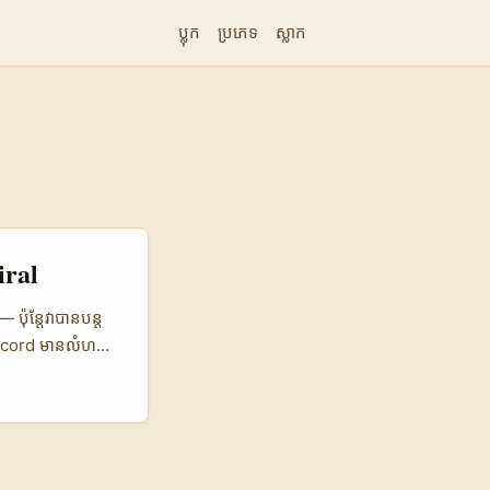
ប្លុក
ប្រភេទ
ស្លាក
iral
ប៉ុន្តែវាបានបន្ត
Discord មានលំហ
 ចេះតែខ្លីសង្ខេប:
“build fans, not
nce challenges
នទេ។ មុននឹង you
លត្រូវទុកចិត្ត៖