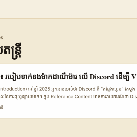
es
តន្ត្រី
្មែរ៖ របៀបទាក់ទងម៉ាកដាណឺម៉ារ លើ Discord ដើម្បី V
(Introduction) នៅឆ្នាំ 2025 អ្នកអាចយល់ថា Discord គឺ “កន្លែងហ្គេម” តែម្តង — 
នែកស្នូលនៃការផ្សព្វផ្សាយម៉ាក។ ក្នុង Reference Content មានការរាយការណ៍ថា 
នជាង 200 លាន MAU ហើយវាកំពុងក្លាយជា ឧបករណ៍ធ្វើសហគមន៍សម្រាប់ជំនាន់ Z —
ាទី
timate ជាង Instagram, community-driven ជាង TikTok ពេលដែលម៉ាកចង់ 
សម្រាប់អ្នកបង្កើតតន្ត្រីនៅកម្ពុជា ដែលចង់ធ្វើ campaign challenges ឬ da
racks ទៅលើម៉ាកនៅ ដាណឺម៉ារ (Denmark brands) — මේគឺមិនមែនទេព្យុហច្ឆេ
adsheet to a marketing inbox, មានច្រើនជំហានប្រពៃណី និងចលនាសង្គមដែ