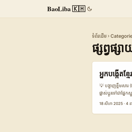
BaoLiba 🇰🇭
ទំព័រដើម
Categori
ផ្សព្វផ្សាយ
អ្នកបង្កើតខ
💡 បង្ហាញខ្លឹមសារ 
ផ្លាស់ប្តូរទៅជាផ្
ទទួលអ្នកប្រើច្រើ
18 សីហា 2025
·
4 ន
សាន់ស៊ិប និង in
just followers”។ 
ដើម្បី promote t
DM ឬ send a spre