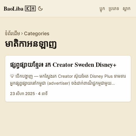
BaoLiba 🇰🇭
ប្លុក
ប្រភេទ
ស្លាក
ទំព័រដើម
Categories
មាតិកាអនឡាញ
ផ្សព្វផ្សាយខ្មែរ៖ រក Creator Sweden Disney+
💡 បើកបង្ហាញ — មកស្វែងរក Creator ស៊ុយអែត Disney Plus ទាមទារ
អ្នកផ្សព្វផ្សាយនៅកម្ពុជា (advertiser) ចង់ដាក់ពាណិជ្ជកម្មជាមួយ
Creator ស៊ុយអែត ដើម្បីចាប់ស្មារតីទស្សនិកជនពីលើការបញ្ចាំងមាតិកា
23 សីហា 2025
·
4 នាទី
Disney Plus? តើអ្នកចង់ចាប់ផ្តើមជាមួយ “sponsored challenges”
ល្បីៗនៅ Sweden ដែលយកប្រយោជន៍ពី fandom និងការចែករំលែក
វីដេអូច្រើនលើ TikTok ឬ YouTube Shorts? អត្ថបទនេះរៀបចំសម្រាប់
អ្នក — ពីវិធីស្វែងរក ជ្រើសរើស ទៅដល់ការប្រព្រឹត្តផ្ទាល់ ដោយយកយុទ្ធ
សាស្ត្រដែលអនុវត្តបានក្នុងទីផ្សារបច្ចុប្បន្ន។ ហេតុផលដែលពេលនេះហើយ
កាន់តែសាកសម៖ Disney កំពុងបំលែងបណ្តាការផ្ដល់មាតិកា — មានការរួម