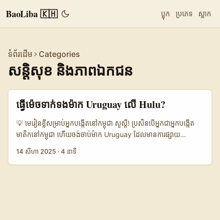
BaoLiba 🇰🇭
ប្លុក
ប្រភេទ
ស្លាក
ទំព័រដើម
Categories
សន្តិសុខ និងភាពឯកជន
ធ្វើម៉េចទាក់ទងម៉ាក Uruguay លើ Hulu?
💡 មេរៀនខ្លីសម្រាប់អ្នកបង្កើតនៅកម្ពុជា សួស្ដី! ប្រសិនបើអ្នកជាអ្នកបង្កើត
មាតិកនៅកម្ពុជា ហើយចង់ចាប់ម៉ាក Uruguay ដែលមានការផ្សាយ
ពាណិជ្ជកម្មលើ Hulu ដើម្បីធ្វើការ review ឬ unboxing — អត្ថបទនេះ
14 សីហា 2025
·
4 នាទី
សម្រាប់អ្នក។ បញ្ហាធម្មតា៖ ម៉ាកនៅ Latin America (ដូចជា Uruguay)
មិនតែងមាន presence បង្ហាញផ្ទាល់នៅក្នុងទ្វីបយើងទេ ហើយលើ Hulu ក៏
ជាគណនីស្ទ្រីមដែលផ្តោតលើអាណាចក្រអាមេរិក។ ដូច្នេះ challenge គឺធ្វើ
អោយម៉ាកទំនុកចិត្តអ្នកបង្កើតខ្នាតតូចពីប្រទេសខាងក្រៅ — តើគួរចាប់ផ្តើម
ពីណា? តើធ្វើ outreach យ៉ាងដូចម្តេច? តម្លៃ និងការរំពឹងទុកយ៉ាងដូច
ម្តេច? វេលាផ្សាយសាកល្បង៖ ចាប់ពីការវិភាក្សាជាមួយអ្នកធ្វើការ PR