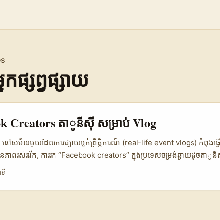
es
កផ្សព្វផ្សាយ
k Creators តាូនីស៊ី សម្រាប់ Vlog
 នៅសម័យមួយដែលការផ្សាយប្លក់ព្រឹត្តិការណ៍ (real-life event vlogs) កំពុងធ្វើ
តែមានភាពរស់រវើក, ការរក “Facebook creators” ក្នុងប្រទេស​ចម្រង់ឆ្ងាយដូចតាូនីស៊
្រូវទេ។ អ្នកបើកព្រឹត្តិការណ៍ពីកម្ពុជា (advertisers, PR, និង event produc
ាទី
តែមាន audience ត្រឹមត្រូវទេទេ — ត្រូវមានភាពជឿជាក់, មានស្ទាយសម្រាប់កត់
ling), និងសមត្ថភាពធ្វើយន្តផ្សព្វផ្សាយបន្ថែមបណ្តាញ។ អត្ថបទនេះគឺជាជើងឯកនៃ 
rs តាូនីស៊ីលើ Facebook ចាប់ពីការប្រើ search operators, Facebook G
gencies ដូចជា RiseAlive ដែលរំពឹងថាអាចលូតលាស់និងប្រើ AI សម្រាប់ ampl