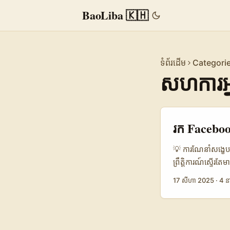
BaoLiba 🇰🇭
ទំព័រដើម
Categori
សហការអ្ន
រក Faceboo
💡 ការណែនាំសង្ខេប
ព្រឹត្តិការណ៍ស្ទើរ
ពិតប្រាកដមិនមែនអស
17 សីហា 2025
·
4 ន
បង្កើតដែលមិនត្រឹម
(on-site storytel
សម្រាប់រក creato
រហូតដល់ការប្រើ a