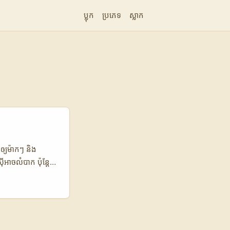
ប្លុក
ប្រភេទ
ស្លាក
ឲ្យម៉ាកៗ និង
ីអាចលំបាក ប៉ុន្តែ
ers) ចង់បានអ្នក
ទុកពេលវេលាពិត
tactic ហ្គូជីន
roups ជាដើម,
ification (យោងពី