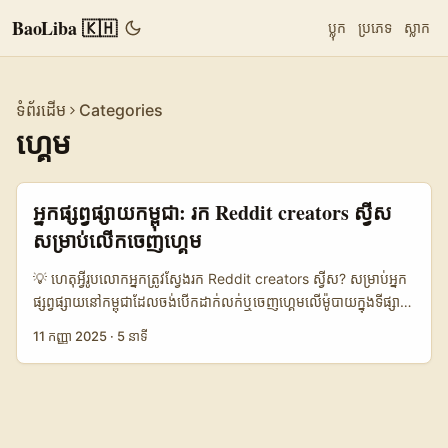
BaoLiba 🇰🇭
ប្លុក
ប្រភេទ
ស្លាក
ទំព័រដើម
Categories
ហ្គេម
អ្នកផ្សព្វផ្សាយកម្ពុជា: រក Reddit creators ស្វីស
សម្រាប់លើកចេញហ្គេម
💡 ហេតុអ្វីរូបលោកអ្នកត្រូវស្វែងរក Reddit creators ស្វីស? សម្រាប់អ្នក
ផ្សព្វផ្សាយនៅកម្ពុជា​ដែលចង់បើកដាក់លក់ឬចេញហ្គេមលើម៉ូបាយក្នុងទីផ្សារ
អន្តរជាតិ​ការ ចាប់ដៃជាមួយ creators នៅស្វីសអាចជាគន្លឹះដ៏ចាស់ទុំ —
11 កញ្ញា 2025
·
5 នាទី
ទស្សនះល្អ ក្រុមអ្នកលេងមានស្មោះត្រង់ ហើយមានសមត្ថភាពធ្វើ viral
ក្នុងឆកឆក niche gaming communities។ ក្រៅពីនេះ ស្វីសគឺជា​
market ដែលឆ្លើយតបលើ hyper-personalization និង digital
loyalty trends ដែលធ្វើអោយការផ្ញើសារ targeted មានប្រសិទ្ធភាព
(បានសង្ខេបក្នុងរបាយការណ៍ Switzerland Loyalty Programs