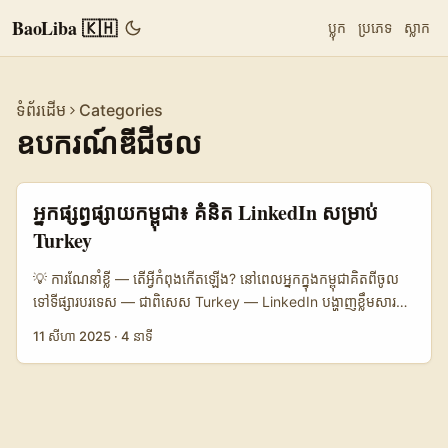
BaoLiba 🇰🇭
ប្លុក
ប្រភេទ
ស្លាក
ទំព័រដើម
Categories
ឧបករណ៍ឌីជីថល
អ្នកផ្សព្វផ្សាយកម្ពុជា៖ គំនិត LinkedIn សម្រាប់
Turkey
💡 ការណែនាំខ្លី — តើអ្វីកំពុងកើតឡើង? នៅពេលអ្នកក្នុងកម្ពុជាគិតពីចូល
ទៅទីផ្សារបរទេស — ជាពិសេស Turkey — LinkedIn បង្ហាញខ្លឹមសារ​
ពិសេសមួយ៖ វាជា​ច្រកសម្រាប់ B2B partnerships, ទំនុកចិត្តវិជ្ជាជីវៈ,
11 សីហា 2025
·
4 នាទី
និង campaign ដែលមានលក្ខណៈ “សុភាព” និង “គួរឱ្យទុកចិត្ត”។ តើហេតុ
អ្វីហ្នឹង? ព្រោះ LinkedIn កាន់តែ​ក្លាយជា​តំបន់សម្រាប់ professional
discovery និង recruitment — អ្នកដ៏ល្បីៗនៅប្រទេសច្រើន (រួមទាំង
ករណី Red Bull) ក៏បានចាប់ផ្តើមប្រើ LinkedIn សម្រាប់ការជ្រើសរើសនិង
PR ផងដែរ (sport_cz)។ បើផ្នែករបស់អ្នកគិតពី “Brand Exchange”