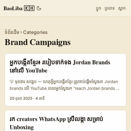
BaoLiba 🇰🇭
ប្លុក
ប្រភេទ
ស្លាក
ទំព័រដើម
Categories
Brand Campaigns
អ្នកបង្កើតខ្មែរ៖ របៀបទាក់ទង Jordan Brands
នៅលើ YouTube
💡 មុខងារ សង្ខេប — ហេតុអ្វីអ្នកបង្កើតខ្មែរ ត្រូវចាប់ផ្តើមស្វែងរក Jordan
brands លើ YouTube ពេលអ្នកស្វែងរក “reach Jordan brands on
YouTube” ត្រូវយល់ច្បាស់ពីបំណងប្រាប់៖ brands ចង់បាន content
20 តុលា 2025
·
4 នាទី
ដែលល្អ, មានគោលដៅ (targeted), ហើយអាចវាស់លទ្ធផលបាន។
សម្រាប់អ្នកបង្កើតនៅកម្ពុជា បញ្ហាធូបំផុតគឺ៖ តើធ្វើដូចម្តេចឲ្យ Jordan
brands ស្គាល់ខ្ញុំក្នុងចំណោមអ្នកបង្កើតទាំងពិភពលោក ពិសេសពេលអ្នក
រក creators WhatsApp ស្រីលង្កា សម្រាប់
មាន resource តិច? នៅឆ្នាំ 2025, ការទាក់ទងលើ YouTube មាន
Unboxing
ឧបករណ៍ពិសេស (Creator tools, analytics) និងស្ថានភាពទីផ្សារដែល