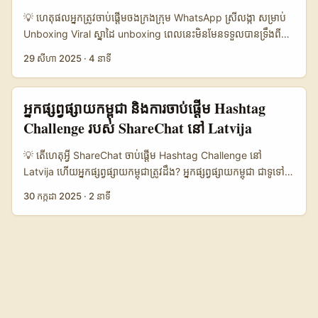
នាំឲ្យ brands ស្វែងរក micro-influencers ដើម្បីទាក់ទាញ
💡 ហេតុផល​អ្នកត្រូវចាប់ផ្ដើមចងក្រងក្រុម WhatsApp ស្រីលង្កា សម្រាប់
audiences ក្បែរគោលដៅ។ អត្ថបទនេះផ្ដល់ផែនការ អវកាស និង script
Unboxing Viral ស្នាដៃ unboxing ពេលនេះមិនមែនទទួលបានទ្រឹងពី
ផ្ទាល់ដើម្បីទាក់ទង Jordan brands (រួមទាំងឧទាហរណ៍ពីរបៀប
YouTube ឬ TikTok តែម្នាក់ឯងទេ — ការបែកញែកការពេញនិយមឥឡូវ
29 សីហា 2025
·
4 នាទី
monetize Shorts ដែលអាចជាឃ្លាំងទុកជាកត្តា convincing)។ 📊
នេះ​ជា​លទ្ធក្រឹតនៅលើ community channels ទាំងនោះ និង
សម្ភារៈទិន្នន័យ — តារាងបើប្រៀបធៀបជម្រើស outreach (HTML) 🧩
WhatsApp គឺពីរមួយ​ដ៏មានសមត្ថភាពសម្រាប់ conversion។ សម្រាប់
Metric Cold Outreach Creator Marketplace Agency / PR 👥
អ្នកផ្សព្វផ្សាយនៅកម្ពុជា ដែលចង់ធ្វើលក់ឆាប់រហ័ស ឬពង្រីកទីផ្សារចៅក្រៅ
អ្នកផ្សព្វផ្សាយកម្ពុជា និងការចាប់ផ្តើម Hashtag
Monthly Reach Potential 50.000 1.200.000 800.000 📈
ប្រទេស — ជាពិសេសស្រីលង្កា — អត្ថប្រយោជន៍នៃការស្វែងរក creators
Challenge របស់ ShareChat នៅ Latvija
Conversion (reply → collab) 3% 12% 8% ⏱️ Time to Close
WhatsApp មានច្រើន៖ reach សំខាន់ៗ, trust ក្នុងក្រុម, និង
2–6 ចំនួនសប្តាហ៍ 1–3 ចំនួនសប្តាហ៍ 3–8 ចំនួនសប្តាហ៍ 💰 Typical
ការចែកចាយ content ដែលមានភាពគំរាមគំហរ។ យ៉ាងណាក៏ដោយ
💡 តើហេតុអ្វី ShareChat ចាប់ផ្តើម Hashtag Challenge នៅ
Budget Required $0–$500 $500–$5.000 $2.000–
ប្រសិនបើអ្នកជាអ្នកចាត់ការទំនិញ ឬទីភ្នាក់ងារពាណិជ្ជកម្ម អ្នកនឹងជួបបញ្ហា៖
Latvija ហើយអ្នកផ្សព្វផ្សាយកម្ពុជាត្រូវដឹង? អ្នកផ្សព្វផ្សាយកម្ពុជា ជាទូទៅ
$20.000 🎯 Best For Micro creators, testing Established
តើអ្នករកពួកគេនៅឯណា? តើគេដំណើរការយ៉ាងដូចម្តេចក្នុង WhatsApp
ស្គាល់ ShareChat ជាបណ្តាញសង្គមមួយដែលផ្តោតលើការចែករំលែក
creators Scale, multi-market តារាងបង្ហាញថា Creator
30 កក្កដា 2025
·
2 នាទី
(groups vs status vs broadcast)? តើធ្វើដូចម្តេចដើម្បីធានាវីរ៉ាល់
មាតិកាជាភាសាជាតិជាច្រើន។ ការចាប់ផ្តើម hashtag challenge ថ្មីរបស់
Marketplace នាំមកលទ្ធភាពលឿន និង conversion ខ្ពស់ សម្រាប់
និងចាប់នៅពេលលក់? អត្ថបទនេះរៀបចំជាដៃគូសម្រាប់អ្នក — រួមបញ្ចូល
ShareChat នៅ Latvija គឺជាសញ្ញាថា ShareChat កំពុងពង្រីកទីផ្សារ
creators ដែលមាន analytics ស្អាត។ Cold outreach ធម្មតាជារបៀប
observational examples ចាប់ពី Mirror Telegram/WhatsApp
នៅអឺរ៉ុប ហើយកំពុងបង្កើតឱកាសថ្មីសម្រាប់ម៉ាក និងអ្នកបង្កើតមាតិកាដែល
ចាប់ផ្តើមដោយថ្លៃទាប ប៉ុន្តែត្រូវមាន persistence ខ្លាំង។ Agencies
community tactic, ទិន្នន័យនិងរបៀបប្រើប្រាស់ថ្មីៗដូចជា Spotify
ចង់ចូលរួមក្នុងទីផ្សារសកល។ សម្រាប់អ្នកទីផ្សារ និងអ្នកផ្សព្វផ្សាយនៅកម្ពុជា
ប្រសើរនៅពេលចង់ងន់ multi-market campaign និង scaling. ...
Messages, និងការវិភាគករណីពាណិជ្ជកម្មដូចជា Lazada POP
ការស្គាល់ពី hashtag challenge នេះមានន័យថា អ្នកអាចប្រើប្រាស់
MART ដែលបង្ហាញពីអានុភាពនៃ releases តាមតំបន់។ ...
ឱកាសនេះដើម្បីបង្កើតការចូលរួមមិនត្រឹមតែជាតំបន់របស់ខ្លួនទេ ប៉ុន្តែរួម
បញ្ចូលជាមួយសហគមន៍អន្ដរជាតិបានផងដែរ។ Hashtag challenge