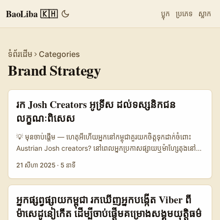
BaoLiba 🇰🇭
ប្លុក
ប្រភេទ
ស្លាក
ទំព័រដើម
Categories
Brand Strategy
រក Josh Creators អូទ្រីស ដល់ទស្សនិកជន
លក្ខណៈពិសេស
💡 មុនចាប់ផ្តើម — ហេតុអីហើយអ្នកនៅកម្ពុជាគួរយកចិត្តទុកដាក់ចំពោះ
Austrian Josh creators? នៅពេលអ្នកប្រកាសផ្សាយឬម៉ាហ្សែតុងនៅ
ក្នុងកម្ពុជា ការរីកចម្រើនទៅទីផ្សារអន្តរជាតិទាមទារប្រាជ្ញា: ដោះស្រាយថាតើ
21 សីហា 2025
·
5 នាទី
“Austrian Josh creators” មានអ្វីពិសេស, តើពួកគេទាក់ទាញថ្នាក់
ទស្សនិកជនណា, ហើយតើអ្នកអាចចូលរួមដោយវិធីណា។ រឿងនេះមិនមែន
គ្រាន់តែ “រកអ្នកមាន followers” ប៉ុណ្ណោះទេ — វាជាការស្វែងរកអ្នកដែល
អ្នកផ្សព្វផ្សាយកម្ពុជា រកឃើញអ្នកបង្កើត Viber ពី
មាន resonance ជាមួយ niche audience (ចំណង់ចំណូលចិត្តពិសេស)
ម៉ាសេដូនៀកើត ដើម្បីចាប់ផ្តើមគម្រោងសង្គមយុត្តិធម៌
ដែលអាចបង្កើត conversion និង brand affinity បាន។ ករណី Julian