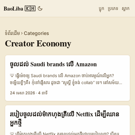
BaoLiba 🇰🇭
ប្លុក
ប្រភេទ
ស្លាក
ទំព័រដើម
Categories
Creator Economy
ចូលដល់ Saudi brands លើ Amazon
💡 ធ្វើម៉េចឲ្យ Saudi brands លើ Amazon ចាប់អារម្មណ៍លើអ្នក?
ចម្លើយខ្លីៗគឺ៖ កុំទៅផ្ញើសារ ដូចជា “សួស្តី ខ្ញុំចង់ collab” ទេ។ នៅសម័យនេះ
brand មិនសូវបាញ់លើ one-off post ទៀតហើយ។ ពួកគេកំពុងទៅរក
24 មេសា 2026
·
4 នាទី
affiliate marketing, performance-based partnership, និង
long-term ambassador បែបមានគោលដៅច្បាស់។ តាម reference
content ពីបទពិសោធន៍ក្នុងទីផ្សារ Saudi Arabia គឺ brand កំពុងមើល
របៀបចូលដល់ម៉ាកហុងគ្រីលើ Netflix ដើម្បីឈាន
creator ជា full media solution មិនមែនជា add-on សម្រាប់បន្ថែម
អ្នកថ្មី
reach ឡើយ។ នេះមានន័យថា អ្នកដែលចង់ចូលដល់ brand លើ
Amazon ត្រូវបង្ហាញថា អ្នកអាចជួយបានច្រើនជាង likes៖ អាចជួយបង្កើន
💡 តើម៉ាកហុងគ្រីលើ Netflix គួរចូលដល់អ្នកថ្មីដោយរបៀបណា? បើសួរ