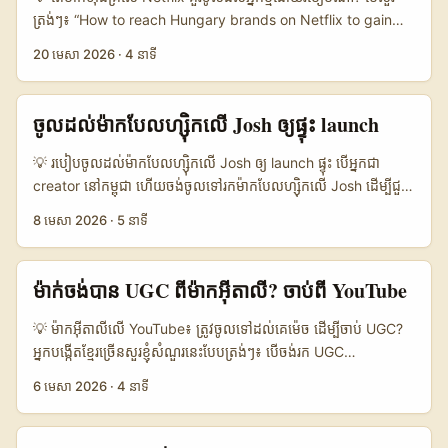
demand, conversion, និង trust។ ហើយ point មួយដែលគេនិយាយ
ត្រង់ៗ៖ “How to reach Hungary brands on Netflix to gain
ជាញឹកញាប់គឺ brand ចង់បាន measurement transparency
exposure to new audience?” ចម្លើយមិនមែនជាការបញ្ជាក់ថា “ដាក់
20 មេសា 2026
·
4 នាទី
ដែលចង creator activity ទៅនឹងលទ្ធផល business ពិតៗ។ ...
ឲ្យច្រើនៗ” ឬ “boost ads ប៉ុណ្ណោះ” ទេ។ អ្វីដែលឈ្នះពិតៗនៅឆ្នាំ 2026 គឺ
localization + entertainment។ នេះជាគន្លឹះដែលឃើញឡើងច្បាស់នៅ
គ្រប់ទីផ្សារ ពីម៉ិកស៊ិក ដល់ប្រេស៊ីល និងអាមេរិក ដូចគ្នា: ម៉ាកមិនអាចលក់តែ
ចូលដល់ម៉ាកបែលហ្ស៊ិកលើ Josh ឲ្យផ្ទុះ launch
product story បែបទូទៅបានទៀតទេ ត្រូវបង្កើត narrative ដែលចូល
vibe សង្គម និងចងទៅគោលដៅអាជីវកម្ម។ Reference content ដែល
💡 របៀបចូលដល់ម៉ាកបែលហ្ស៊ិកលើ Josh ឲ្យ launch ផ្ទុះ បើអ្នកជា
យើងមើលបានបង្ហាញថា វិធីសាស្ត្រនេះដើរតាម 2 សសរ៖ បំលែង content
creator នៅកម្ពុជា ហើយចង់ចូលទៅរកម៉ាកបែលហ្ស៊ិកលើ Josh ដើម្បីជួយ
ឲ្យ local និង ធ្វើឲ្យវារីករាយមើល។ នេះមិនមែនគ្រាន់តែ “បំពេញ calendar
បង្ក hype មុន product launch, ចំណុចសំខាន់មិនមែន “មាន
8 មេសា 2026
·
5 នាទី
content” ទេ ប៉ុន្តែបង្កើតសាច់រឿងឲ្យមានអារម្មណ៍ថា “អេ នេះមាន
follower ច្រើនប៉ុណ្ណា” ទេ។ អ្វីដែលម៉ាកចង់ឃើញពិតៗគឺ៖ អ្នកយល់
ន័យចំពោះខ្ញុំហ្មង”។ ហើយបើអ្នកជាគ្រីអេត័រកម្ពុជា ឬអ្នកទីផ្សារ នៅចុងម៉ោង
audience ទេ? អ្នកអាចធ្វើឲ្យ launch មាន feel ថ្មីៗ មិនដដែលៗទេ?
scroll ខ្លាំងៗនោះហើយ គឺចុងបញ្ចប់ឈ្នះគឺ content ដែលមនុស្សមើល
ហើយអ្នកអាចធ្វើឲ្យមនុស្សចង់ share មែនទែនទេ? ការផ្សព្វផ្សាយ
ម៉ាក់ចង់បាន UGC ពីម៉ាកអ៊ីតាលី? ចាប់ពី YouTube
ហើយចង់ share, ចង់ comment, ចង់ search បន្ត។ ...
product launch សព្វថ្ងៃ មិនសូវឈ្នះដោយ ad ក្រាស់ៗទេ។ ទីផ្សារកំពុង
ទៅរក content ដែលមាន vibe, មាន culture, មាន fan energy។ នេះ
💡 ម៉ាកអ៊ីតាលីលើ YouTube៖ ត្រូវចូលទៅដល់គេម៉េច ដើម្បីចាប់ UGC?
ហើយជាមូលហេតុដែលយើងឃើញ campaign ដូចជា The Belgian
អ្នកបង្កើតខ្មែរ​ច្រើនសួរខ្ញុំសំណួរនេះបែបត្រង់ៗ៖ បើចង់រក UGC
Waffle Co បង្កើត “Waffletine’s – For Every Love” ជាមួយ
opportunity ពីម៉ាកអ៊ីតាលី តើត្រូវចាប់ពីណា? ចម្លើយខ្លីៗគឺ កុំចាប់ពី
6 មេសា 2026
·
4 នាទី
Ayesha Khan ពេលថ្ងៃ Valentine’s 11th ដល់ 14th Feb — វា
“សូមជួយផ្តល់ការងារ” ទេ — ចាប់ពី “ខ្ញុំអាចជួយ brand របស់អ្នកឲ្យលក់ ឬ
មិនមែនលក់តែផលិតផលទេ ប៉ុន្តែលក់ “moment” មួយ។ នោះហើយគឺជាអ្វី
ឲ្យគេជឿទុកចិត្តបានមុន” វិញ។ YouTube នៅឆ្នាំ 2026 មិនមែនជាកន្លែង
ដែល creator លើ Josh គួរតែយកមកគិត៖ អ្នកកំពុង pitch product
សម្រាប់មើលឃ្លីបលេងៗប៉ុណ្ណោះទេ។ វាជា platform ដែលម៉ាកប្រើសម្រាប់