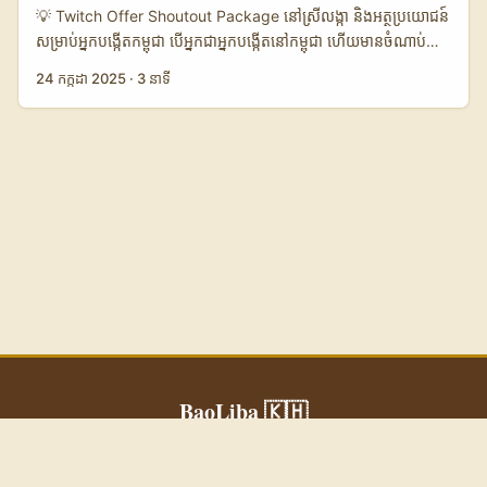
ថ្មីៗ: News18 រាយការណ៍ថា TikTok កំពុងជ្រើសនិយោជិតសម្រាប់សាខា
💡 Twitch Offer Shoutout Package នៅស្រីលង្កា និងអត្ថប្រយោជន៍
Gurgaon និងចាប់ផ្តើមសញ្ញាថា “comeback” នៅឥណ្ឌា
សម្រាប់អ្នកបង្កើតកម្ពុជា បើអ្នកជាអ្នកបង្កើតនៅកម្ពុជា ហើយមានចំណាប់
(News18.com) — ន័យថា pool creators អាចកើនឡើង និងសកម្ម
អារម្មណ៍ចង់ធ្វើ content លើ Twitch ឬទាក់ទាញទស្សនិកជនថ្មីៗ អ្នក
24 កក្កដា 2025
·
3 នាទី
ភាពលើផ្លាតហ្វോមនឹងបន្តរីកចម្រើន (News18.com, Aug–Sep 2025).
គួរតែនឹកឃើញអំពី offer shoutout package ដែលកំពុងកើតឡើងនៅ
ចំណុចនេះមានប្រយោជន៍សម្រាប់អ្នកស្វែងរក creators ដែលចង់បាន
ស្រីលង្កា។ វាបានក្លាយជាវិធីសាស្ត្រដ៏ពេញនិយមសម្រាប់អ្នកបង្កើតក្នុងតំបន់
review ជាក់លាក់ និង long‑term collaborations។ ...
តូចៗដើម្បីទាក់ទាញមនុស្សជាច្រើនជាងមុន ប៉ុន្តែបែបណាមួយដែលវាផ្តល់អត្ថ
ប្រយោជន៍ក៏មានការពិចារណាច្រើនផងដែរ។ បច្ចុប្បន្ន Twitch កំពុងមានការ
ចាប់អារម្មណ៍ខ្លាំងចំពោះការផ្សព្វផ្សាយខ្លួនឯង (self-promotion) នៅក្នុង
stream ហើយ offer shoutout package គឺជាកញ្ចប់ដែលអ្នកបង្កើត
អាចទិញដើម្បីបាន shoutout ពីអ្នកផ្សព្វផ្សាយធំៗ ឬ influencers ដ៏ល្បី
ល្បាញ។ វាជាមធ្យោបាយមួយដ៏មានប្រសិទ្ធភាពក្នុងការបង្កើនទស្សនិកជន
ប៉ុន្តែត្រូវប្រុងប្រយ័ត្នកុំឲ្យវាក្លាយជាស្ពាម ឬរបៀបលើសលប់ដែលអាចបង្កការ
រើសអើង។ សម្រាប់អ្នកបង្កើតនៅកម្ពុជា ការសិក្សាពី offer shoutout
package នៅស្រីលង្កា អាចជាការប្រកបដោយប្រយោជន៍ដើម្បីយល់ពីរបៀប
ប្រើប្រាស់វាឲ្យបានល្អ ហើយក៏អាចបង្កើនការតភ្ជាប់ជាមួយសហគមន៍ Twitch
កាន់តែខ្លាំង។ 📊 ការប្រៀបធៀប offer shoutout package និងការប្រើ
BaoLiba 🇰🇭
ប្រាស់ Twitch រវាងស្រីលង្កា និងកម្ពុជា ប្រទេស 🇱🇰 / 🇰🇭 ចំនួនអ្នក
បង្កើត Twitch (ប្រហាក់ប្រហែល) 👥 ការប្រើប្រាស់ shoutout
BaoLiba ជួយ influencer នៅ កម្ពុជា ឱ្យឈានដល់ទស្សនិកជនសកល និង
package 💰 ការឆ្លើយតបទៅលើការផ្សព្វផ្សាយខ្លួនឯង 📢 ការចំណាយ
បង្កើតកិច្ចសហការម៉ាកដែលគួរឱ្យទុកចិត្ត។