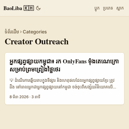
BaoLiba 🇰🇭
ប្លុក
ប្រភេទ
ស្លាក
ទំព័រដើម
Categories
Creator Outreach
អ្នកផ្សព្វផ្សាយ​កម្ពុជា៖ រក OnlyFans ម៉ុងតេណេក្រោ
សម្រាប់ព្រមព្រៀងថ្លៃថេរ
💡 ដំណើរការឆ្លើយតបក្នុងទីផ្សារ និងហេតុផលដែលអ្នកផ្សព្វផ្សាយខ្មែរ ត្រូវ
ដឹង នៅពេលអ្នកជា​អ្នកផ្សព្វផ្សាយនៅ​កម្ពុជា ចង់ចុះពីសង្ស័យវិនិយោគលើ
OnlyFans creators នៅម៉ុងតេណេក្រោ សំណួរមូលដ្ឋានគឺ៖ តើពួកគេ
8 មីនា 2026
·
3 នាទី
មានទាញយកផ្សព្វផ្សាយថ្មីៗដល់ទីផ្សារខ្មែរ ឬអតិថិជនអន្តរជាតិក្នុងទូលំ
ទូលាយទេ? ការស្វែងរកអ្នកបង្កើតក្នុងប្រទេសតូចៗដូចម៉ុងតេណេ
ក្រោមិនសាមញ្ញ — តែមានវិធីចាស់ទុំទំនើបដែលអាចសម្រួលការទំនាក់ទំនង
និងបញ្ជាក់លទ្ធភាព ROI ពីសំណាក់ការទូទាត់ថ្លៃថេរ។ នៅកម្រិតសាកល អ្នក
បង្កើត OnlyFans អតិបរមាអាចរកថវិកាជាច្រើនស្អិត (រាយការណ៍