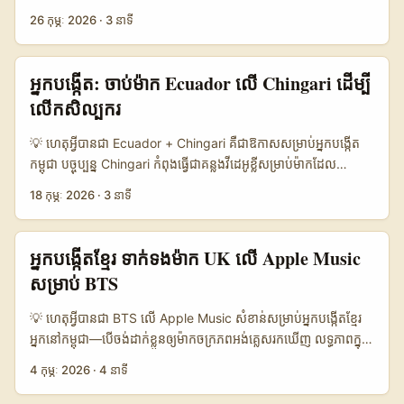
ដើម្បីបង្ហាញ must-have items ជាលក្ខណៈ local-feel +
ហេតុផល និង​ឧបករណ៍​បានបន្តពង្រឹង presence ពិភពលោក។ អ្នកបង្កើត​
Creator Match Score មុនធ្វើ outreach។ ...
26 កុម្ភៈ 2026
·
3 នាទី
international distribution គឺ​ជាការភ្ជាប់គ្នាដែលមានតម្លៃប្រកបដោយ
ខ្មែរ​ដែលចង់សរសេរ long-form reviews មានឱកាស​អស្ចារ្យ — តែការ
ជោគជ័យ។ (យោង Mediaweek) ...
ទាក់ទងត្រូវមានយុទ្ធសាស្ត្រ, វិជ្ជាជីវៈ និងច្បាស់លាស់។ អ្នកស្វែងរកការ
សហការជាមួយម៉ាក​តម្រូវឲ្យដឹងពីចំណុចបញ្ហាអតិថិជន, បង្ហាញគំរូមាតិកា
អ្នកបង្កើត: ចាប់ម៉ាក Ecuador លើ Chingari ដើម្បី
និងការវាស់លទ្ធផល។ បច្ចេកវិទ្យា deepfake និងករណីចម្រាញ់ទ្រព្យសម្បត្តិ​
លើកសិល្បករ
ផ្ទាល់ខ្លួនកើនឡើង (សម្គាល់ពីការរាយការណ៍អំពី deepfake scams —
Yahoo/euronews, 2026) ដូច្នេះអត្តប្រយោជន៍ទំនិញ និងភាពត្រឹមត្រូវគឺ
💡 ហេតុអ្វីបានជា Ecuador + Chingari គឺជាឱកាសសម្រាប់អ្នកបង្កើត
សំខាន់។ ការអភិវឌ្ឍន៍បណ្តាញនិងរបៀបផ្សព្វផ្សាយ (ads transparency)
កម្ពុជា បច្ចុប្បន្ន Chingari កំពុងធ្វើជាគន្លងវីដេអូខ្លីសម្រាប់ម៉ាកដែល
ក៏ជាចំណុចមួយដែលអ្នកត្រូវយកចិត្តទុកដាក់ (lidermedia បានបង្ហាញថា
ចង់លោតចូលទីផ្សារបណ្តាញលើសពីអឺរ៉ុប និងអាមេរិក។ ប្រសិនបើអ្នកចង់ជួយ
18 កុម្ភៈ 2026
·
3 នាទី
influencer ចេញស្លាកប្រកាសជាផ្លូវការចេះឈ្នះ engagement)។ ខាង
សិល្បករថ្មី (emerging artists) ទទួលពន្លឺពីម៉ាក Ecuador — មានពីរ
ក្រោមជាយុទ្ធសាស្ត្រតែមួយដែលបានបង្ហាញពីជំហានអនុវត្តក្នុងការទាក់ទង
យ៉ាងសំខាន់៖ ផលិតខ្លឹមសារដែល localized សម្រាប់ទីផ្សារ Ecuador
ម៉ាកកូរ៉េលើ Facebook ដើម្បីសុំធ្វើ long-form review ដែលមាន
ហើយរៀបចំបញ្ជី contact ដែលមានទំនុកចិត្ត។ យល់ដឹងពីបរិបទអន្តរជាតិ
អ្នកបង្កើតខ្មែរ ទាក់ទងម៉ាក UK លើ Apple Music
ឥទ្ធិពល។ 📊 សង្ខេបទិន្នន័យសម្រាប់សម្រេចចិត្ត (Data Snapshot) 🧩
ក៏ជួយបាន — ឧទាហរណ៍ Dharma Collab Artists Agency (DCAA)
សម្រាប់ BTS
Metric Option A Option B Option C 👥 Monthly Active
កំពុងធ្វើជំហានសδροហើយពង្រីកសហភាពអន្តរជាតិតាមរយៈ
1.200.000 800.000 1.000.000 📈 Conversion 12% 8% 9%
endorsement និង partnership ( Economic Times reference
💡 ហេតុអ្វីបានជា BTS លើ Apple Music សំខាន់សម្រាប់អ្នកបង្កើតខ្មែរ
💬 Avg Response Time 3 days 7 days 5 days 💸 Paid
), ដែលបង្ហាញថាម៉ាកធំចាប់អារម្មណ៍ចំពោះ talent ដែលអាច represent
អ្នកនៅកម្ពុជា—បើចង់ដាក់ខ្លួនឲ្យម៉ាកចក្រភពអង់គ្លេសរកឃើញ លទ្ធភាពក្នុង
Collab Rate $400 $250 $320 ⭐ Trust Score 8.5/10 7/10
ពិភពលោក។ អ្នកកម្ពុជាអាចសម្រាប់លើកសិល្បករម៉ូដថ្មីៗទៅលើឆានែលថ្មីៗ
ការថត behind-the-scenes (BTS) សម្រាប់ campaign ឬ
7.8/10 តារាងនេះបង្ហាញភាពខុសគ្នារវាងប្លង់ outreach គំរូ A, B, C៖ A
4 កុម្ភៈ 2026
·
4 នាទី
បែបនេះ។ ក្នុងអត្ថបទនេះខ្ញុំនឹងបង្ហាញវិធីច្បាស់ៗពី: ការស្វែងរកម៉ាក
content ពិភពលោកសព្វថ្ងៃគឺច្រើន។ Apple Music មិនត្រឹមតែជាសេវា
មានចំនួន active និង conversion ខ្ពស់បំផុត ប៉ុន្តែតម្លៃសេវារបស់វាក៏
Ecuador លើ Chingari, ការប្រើ data និង localized creative, ការ
ស្ត្រីមទេសន៍ចម្រៀងទេ — វានៅជាច្រកចេញដ៏មានឥទ្ធិពលសម្រាប់ playlist
ខ្ពស់។ សម្រាប់អ្នកបង្កើតកម្រិតមធ្យមនៅកម្ពុជា តម្លៃ/ប្រសិទ្ធភាព (Option