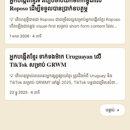
អ្នកបង្កើតខ្មែរ៖ របៀបចាប់យកម៉ាកកម្ពុជា​លើ
Innovation and Shopper Experience)។ ប៉ុន្តែ reality: ទាក់ទង
15,000 📈 Response Rate 18% 25% 48% ⏱️ Avg Reply
Roposo ដើម្បីទទួលបានប្រាក់ឧបត្ថម្ភ
ម៉ាកពីប្រទេសផ្សេង គឺជាការប្រកួតប្រជែង — មានក្រុមភ្នាក់ងារមែន ក៏មាន
Time 12h 48h 6h 💰 Avg Deal Size 80 BHD 150 BHD 300
seller តូចៗ — ហើយអ្នកត្រូវបង្ហាញ value ក្ដីច្បាស់: តើ clip របស់អ្នក
BHD 🔒 Trust Level Low Medium High តារាងនេះបង្ហាញភាពខុស
💡 តើហេតុអ្វីបានជា Roposo ជាជម្រើសល្អសម្រាប់អ្នកបង្កើតខ្មែរ Roposo
នឹងធ្វើអ្វីបានខុសពីគេ? អត្ថបទនេះបង្ហាញ real steps, message
គ្នារវាងបីជម្រើសធម្មតាសម្រាប់ទាក់ទងម៉ាក — Shopee Chat អាចឆាប់
កើតឡើងជាគន្លង visual-first សម្រាប់ short-form content ដែលមាន
templates, និង tacticals ដ៏ស្រួលប្រើសម្រាប់ creators in
ចាប់ផ្តើម តែមិនពេញលេញនៅក្នុងសង្ឃឹមទីផ្សារ; អ៊ីម៉ែលផ្តល់ភាពអាជីព
audience និងស្ទីល creative ច្បាស់ — វាផ្តោតទៅលើ trends,
1 មករា 2026
·
4 នាទី
Cambodia — ត្រឹមឆ្នាំ 2026, ជាមួយ context នៃ Lazada’s brand
និងឈានចូលទំនាក់ទំនងលម្អិត; ខណៈដែលការរួមសហការជាមួយភ្នាក់ងារឬ
music-led clips និង product showcases។ សម្រាប់អ្នកបង្កើតនៅ
tools និងអត្ថបទពាក់ព័ន្ធពីប្រភពទាន់ពេល។ ...
ដៃគូក្នុងតំបន់ផ្តល់ការទទួលខុសត្រូវខ្ពស់ និងលទ្ធផលល្អប្រសើរជាងមធ្យម។
កម្ពុជា, ចំណុចសំខាន់គឺ៖ ម៉ាកកម្ពុជាកំពុងស្វះស្វែងរក content ដែលចង
...
ក្រងរវាង heritage និង modern experience — ដូចដែលបង្ហាញនៅ
អ្នក​បង្កើត​ខ្មែរ ទាក់ទង​ម៉ាក Uruguayan លើ
ក្នុងការផ្សព្វផ្សាយទេសចរណ៍ (Boosting Cambodia’s Tourism
TikTok សម្រាប់ GRWM
Impact Through Authentic Experiences) ដែលពិពណ៍នាពីភាព
ចងចាំ​និង connection ជាមនុស្សក្នុង Siem Reap។ ការ combine រូប
💡 តើហេតុម្ហាល់​ពេលនេះអ្នក​ផ្សព្វផ្សាយ​ខ្មែរ​ ត្រូវដឹងអំពី Uruguay និង
ភាពប្រពៃណីជាមួយ lifestyle-modern ត្រូវបានម៉ាក local និង
TikTok សម្រាប់ GRWM? នៅឆ្នាំ 2025, TikTok បន្តជាជម្រើសសំខាន់
tourism operators ស្វែងរក។ នៅឆ្នាំ 2025, trend-marketing
សម្រាប់ការ‍បង្ហាញម៉ូដ, សម្ផស្ស និង content GRWM (Get Ready
22 ធ្នូ 2025
·
4 នាទី
កាន់តែផ្លាស់ប្តូរ៖ brands ចង់ ROI នឹង measurable outcomes
With Me) — ប៉ុន្តែរបៀបទាក់ទងម៉ាក Uruguayan មិនមែនគ្រាន់តែផ្ញើ
(clicks, bookings, footfall) ជាងកើតបង្ហាញតែ likes។ អត្ថបទពី
DM ផ្ទាល់ទេ។ អ្នកបង្កើតនៅ​កម្ពុជា​ត្រូវដឹងពី​ចំណុច​ទាំងពីរ៖ វេទិកា​ធារៈ
MENAFN ទាក់ទង៖ Connext រកឃើញថា performance-first
សេដ្ឋកិច្ចរបស់ TikTok (Regalos LIVE, diamantes, Fondo
បន្ទាប់ »
strategy អាចផ្តល់លទ្ធផលធំដោយមិនចាំបាច់យក mega-influencers
Creator) និងចំណូលចិត្ត​ប្រពៃណី​មូលដ្ឋាន​របស់ម៉ាក Uruguay (local
— នេះជាសញ្ញាប្រសើរសម្រាប់ micro និង nano creators កម្ពុជាដែល
vibe, seasonal drops, និងការទំនាក់ទំនង B2C ផ្ទាល់)។ អ្នកដែល
ចង់ secure paid sponsorships។ (យោង: MENAFN) ...
ស្វែងរកដើម្បីបង្កើត GRWM សំរាប់ម៉ាក Uruguay ត្រូវចាប់ផ្តើមពីការ