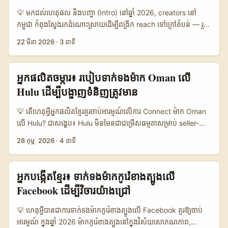
សក្តានុពលខ្លាំងសម្រាប់អតិថិជន B2B។ សំណួរចម្បងរបស់អ្នក: តើយើង, ជា
💡 មកដល់ហេតុផល និងបញ្ហា (Intro) នៅឆ្នាំ 2026, creators នៅ
អ្នកផលិតនៅកម្ពុជា, ត្រូវធ្វើដូចម្តេចដើម្បីទាក់ទង និងបញ្ចេញតម្លៃទៅ
កម្ពុជា កំពុងស្វែងរកដំណោះស្រាយដើម្បីពង្រីក reach ទៅក្រៅតំបន់ — រួម
ម៉ាកអាល្លឺម៉ង់លើ Rumble ដើម្បីទទួលបាននូវការកិច្ចសន្យាវីដេអូសក្ខីប័ត្រ?
មានការទាក់ទងទៅម៉ាកនៅប្រទេសដែលមាន scene ផ្ទាល់ខ្លួនដូចជា
22 មីនា 2026
·
3 នាទី
សេចក្តីណែនាំខ្លីៗខាងក្រោមជាជំហានអាចអនុវត្តបាន។ 📊 ជួរទិន្នន័យផ្ងើតើ
Finland។ បញ្ហាគឺ: ម៉ាកត្រូវបានបើកចំហរ តែពួកគេទាមទ្រង់ metrics ពាក់
ត្រូវជ្រើសតុល្យភាពណា (Platform Comparison) 🧩 Metric
ព័ន្ធនិងសមាសភាពទស្សនៈ (audience fit), និងការទំនាក់ទំនងលើ
Rumble LinkedIn YouTube 👥 Discovery (audience fit for
platform ត្រូវមានវិធីសាស្រ្តមាតិកា ដែលពាក់ព័ន្ធនិងឈ្នះចិត្តអ្នកស្តាប់នៅ
អ្នកផលិតចម្ការ៖ របៀបទាក់ទងម៉ាក Oman លើ
B2B) Medium High High 📈 Monetization / Brand deals
Finland។ អត្ថបទនេះផ្តល់ផែនការ​ពិសេស​ចំពោះ creators កម្ពុជា — ត្រូវ
Hulu ដើម្បីបង្ហាញទំនិញត្រូវមាន
Medium High High 🎯 Targeting for Germany brands
ធ្វើអ្វីលើ SoundCloud, របៀបស្វែងរក និងវាយតម្លៃម៉ាកហ្វាំងឡង់, វិធី
Medium High High ⏱️ Video completion (short form) High
សរសេរ outreach សុទ្ធសាធ, និងមាតិការចាប់អារម្មណ៍សម្រាប់
💡 តើហេតុអ្វីអ្នកផលិតខ្មែរ​គួរចាប់អារម្មណ៍លើការ Connect ម៉ាក Oman
Medium High 🔒 Brand safety & B2B perception Medium
follow‑up content ដែលក្លាយជាការសហការល្អ។ 📊 Data
លើ Hulu? ជាសង្ខេប៖ Hulu មិនមែនជាជម្រើសធម្មតាសម្រាប់ seller-
High High តារាងប្រាប់ថា Rumble បញ្ជាក់ជាស្ថានីយដ៏ល្អសម្រាប់ viral
Snapshot: វិលបង្រៀនតាម Platform និង Audience 🧩 Metric
facing ads ទេ, តែវា​មានពន្លឺខ្លាំងសម្រាប់ storytelling និង product
និង video completion ប៉ុន្តែនៅផ្នែក targeting និង perception
28 កុម្ភៈ 2026
·
4 នាទី
Option A Option B Option C 👥 Monthly Active 1.200.000
placement ដែលអាចជួយម៉ាក Oman ចូលទៅក្នុងឈុតភ្នែក
ជាមួយម៉ាក B2B អាល្លឺម៉ង់ LinkedIn និង YouTube តែម្ដងនៅតែមានអត្ថ
800.000 1.000.000 📈 Conversion 12% 8% 9% 💬 Avg
ទស្សនិកជនអន្ដរជាតិ — គឺចំពោះ expatriates និង viewers ចង់ស្គាល់
ប្រយោជន៍ខ្លាំង។ ក្តីសម្រេចចុងក្រោយ៖ ប្រើ Rumble ជាឧបករណ៍
Engagement 5.2% 3.8% 4.5% 🎯 Creator Match Score
lifestyle Middle East។ សម្រាប់អ្នកផលិតនៅកម្ពុជា៖ ផ្អែកលើករណី
creative និង distribution នៅចំណុចដើម បញ្ចូល
អ្នក​បង្កើត​ខ្មែរ៖ ទាក់ទងម៉ាក​កូរ៉េខាងត្បូងលើ
High Medium Medium តារាងខ្លះបង្ហាញការប្រៀបធៀបលើ metrics
Mohamed Laibu (អ្នកវ្លក់ Oman) និងទំនាក់ទំនងសហគមន៍របស់គាត់,
LinkedIn/YouTube ក្នុងផែនការដើម្បីធានា reach និង credibility។
Facebook ដើម្បីវិចារ​យ៉ាងជ្រៅ
ស្នូល: Option A ជា platform ឬ approach ដែលមាន Monthly
មានបច្ចុប្បន្នភាពនៃ social selling និង creator trust ដែល
...
Active និង Conversion ខ្ពស់ — វាចង់បង្ហាញថា គោលការណ៍ជ្រើសរើស
Mediaweek បានចំណាត់ថា “human premium” នាំឱ្យ mid-tier
💡 ហេតុអ្វីបានជា​ការ​ទាក់ទង​ម៉ាក​កូរ៉េខាងត្បូង​លើ Facebook គួរឱ្យចាប់
platform និង audience targeting ជាភាគីសំខាន់ក្នុងការទាក់ទងម៉ាក
creators មានអំណាចសកម្មក្នុង 2026។ ការចូលរួមជាមួយម៉ាក Oman
អារម្មណ៍ ក្នុងឆ្នាំ 2026 ម៉ាក​កូរ៉េខាងត្បូងនៅក្នុងវិស័យ​សោភណភាព,
ហ្វាំងឡង់។ អ្នកចង្កេះ creators គួរត្រូវវាយតម្លៃ engagement និង