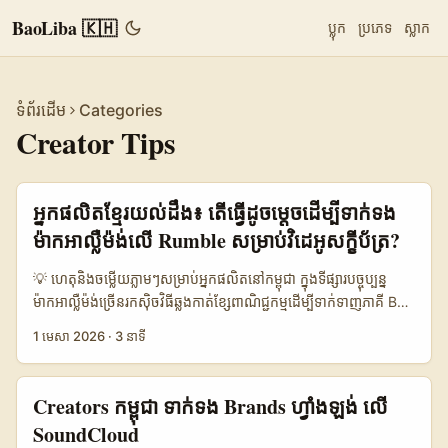
BaoLiba 🇰🇭
ប្លុក
ប្រភេទ
ស្លាក
ទំព័រដើម
Categories
Creator Tips
អ្នកផលិតខ្មែរយល់ដឹង៖ តើធ្វើដូចម្តេចដើម្បីទាក់ទង
ម៉ាកអាល្លឺម៉ង់លើ Rumble សម្រាប់វិដេអូសក្ខីប័ត្រ?
💡 ហេតុនិងចម្លើយភ្លាមៗសម្រាប់អ្នកផលិតនៅកម្ពុជា ក្នុងទីផ្សារបច្ចុប្បន្ន
ម៉ាកអាល្លឺម៉ង់ច្រើនរកសុិចវិធីឆ្លងកាត់ខ្សែពាណិជ្ជកម្មដើម្បីទាក់ទាញភាគី B2B
និង SMB ។ តែការផ្សព្វផ្សាយធម្មតាមិនទាន់មានសំលេងដូចវិដេអូសក្ខីប័ត្រ
1 មេសា 2026
·
3 នាទី
— ទោះជាម៉ាកធំនៅអាល្លឺម៉ង់ក៏ដោយ។ ជាឧទាហរណ៍ Smokeball
(អូស្ត្រាលिया) បានបង្ហាញថា ការបង្ហាញសម្តីពីអតិថិជនពិតប្រាកដនៅ
លើវីដេអូ និងការផ្សព្វផ្សាយតាម LinkedIn Thought Leader Ads
Creators កម្ពុជា ទាក់ទង Brands ហ្វាំងឡង់ លើ
បានបើក ROI, completion rate និងកាត់ថ្លៃ per view ប្រេកផង (ដក
SoundCloud
ស្រង់ពី Smokeball សេចក្តីពិត) — ធ្វើឲ្យយើងយល់ថាវីដេអូសក្ខីប័ត្រ មាន