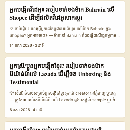
ទាក់ទង B2B/DM ដែលបានចំរូង culture, និង playbook សម្រាប់ការ
features, artist collaborations, និង branded content ដែល
C) ជាជម្រើសយុត្តិធម៌ក្នុងការចាប់ផ្តើម។ ...
អ្នកបង្កើតវីដេអូ៖ របៀបទាក់ទងម៉ាក Bahrain លើ
ធ្វើកិម្មសិល្បៈជាមួយម៉ាក។ ...
អាចបើកផ្លូវឲ្យអ្នកបង្កើត​ខ្មែរ ទទួលបាន exposure និងតម្លៃពាណិជ្ជកម្ម។
Shopee ដើម្បីផលិតវីដេអូសាកសួរ
បញ្ហាគន្លង៖ ម៉ាក UK និង labels ដាក់ចំណូលខ្ពស់លើ brand safety,
legal clearances, និង quality control — អ្នកបង្កើតត្រូវតែនៅតែ
💡 ចាប់ផ្តើម៖ ហេតុអ្វីអ្នកនៅកម្ពុជាគួរអធិប្បាយលើម៉ាក Bahrain ក្នុង
មើលឲ្យច្បាស់ពី process, metrics, និង local storytelling ដើម្បីឈ្នះ
Shopee? អ្នកអាចចេះទេ — ម៉ាកនៅ Bahrain កំពុងធ្វើពាណិជ្ជកម្មតាម
ការជ្រើសរើស។ ខណៈពេលដែល Creator Economy កំពុងធំ (ហើយមាន
Shopee មានច្រើនក្រុមហ៊ុនតូចទៀតដែលចង់បង្កើនការទាក់ទាញ និងទំនុក
14 មករា 2026
·
3 នាទី
ភាពឆាប់រីកតាមរបាយការណ៍ openpr កាលពី 2026), ឱកាសសម្រាប់
ចិត្តពីអតិថិជន។ អ្នកជាក្រីអេធីវដែលចង់ផលិតវីដេអូ testimonial គឺមាន
content ដែលមានកំរិតខ្ពស់ និង culturally smart នៅពេលនេះគឺ
ឱកាសធំ ដោយគ្រប់ម៉ាកត្រូវការពិត (authentic) និងអង្គចិត្តដែលបង្កើន
ស្គាល់ថាអាចფឹកក្បាលបាន។ (source: openpr) ...
ការទិញ។ ក្នុងឆ្នាំ 2025–2026, ទិសឆ្នាំទីផ្សារ​បង្ហាញថា brands ផ្ទេរប្រាក់
អ្នកស្រី/ប្អូន​អ្នកបង្កើតខ្មែរ? របៀបទាក់ទងម៉ាក​
ទៅ creators ញឹកញាប់ (យោងពី OpenPR និង Revo Labs) — រាល់
មីយ៉ាន់ម៉ា​លើ Lazada ដើម្បីថត Unboxing និង
ម៉ាកចង់បាន engagement ជាផ្លូវការ មិនមែនគ្រាន់តែ clicks ទេ។ អត្ថ
Testimonial
ប្រយោជន៍សម្រាប់អ្នក៖ មានឱកាសសម្រាប់ការធ្វើដំណើរការទំនាក់ទំនង
ផ្ទាល់, លក់សេវា testimonial មួយកញ្ចប់, និងបង្កើតវិធីលក់បន្ទាន់ពីវីដេអូ
💡 សំណើចំបាប់សម្រាប់អ្នកបង្កើតខ្មែរ អ្នកជា creator នៅភ្នំពេញ ឬខេត្ត
ដែលមានកម្លាំង persuasion។ ខាងក្រោមនេះខ្ញុំបង្ហាញយុទ្ធសាស្ត្រអភិវឌ្ឍន៍
— ត្រូវការបានម៉ាក​មីយ៉ាន់ម៉ា លើ Lazada ឆ្លងមកផ្តល់ sample ឬបង់
ដែលយកចិត្តទុកដាក់ពីការចាប់អារម្មណ៍រូបមន្ត (engagement) និងជួយ
តម្លៃតូចៗ ដើម្បីថត unboxing និង testimonial clip? រឿង
អ្នកទាក់ទងម៉ាក Bahrain លើ Shopee ដោយប្រកបដោយភាពទាក់ទាញ
6 មករា 2026
·
4 នាទី
នេះឈានមកពេញនិយម ដោយសារ Lazada កំពុងវិនិយោគឧបករណ៍ AI
និងប្រកបដោយអាជីព។ 📊 Snapshot ប្រៀបធៀបចំណុចចម្រាស់
និង logistics ទើបធ្វើឱ្យម៉ាកត្រូវការ content អស្ចារ្យសម្រាប់ product
outreach 📈 🧩 Metric Direct Shopee Chat Email Seller
pages និង social ads (យោងពី Lazada Leading the Way in
Agency / Local Partner 👥 Monthly Active 120,000 45,000