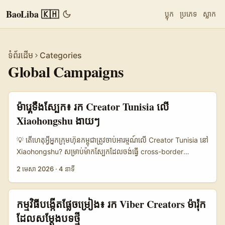
BaoLiba 🇰🇭
ប្លុក
ប្រភេទ
ស្លាក
ទំព័រដើម
Categories
Global Campaigns
ម៉ារ្គេទឺងស្បែក៖ រក Creator Tunisia លើ
Xiaohongshu ងាយៗ
💡 តើហេតុអ្វីអ្នកក្រុមហ៊ុនកម្ពុជាត្រូវចាប់អារម្មណ៍លើ Creator Tunisia នៅ
Xiaohongshu? សម្រាប់ម៉ាកស្បែកដែលចង់ធ្វើ cross-border
growth, Tunisia គឺជាច្រកតូចដែលមាន potential — ភាសា
2 មេសា 2026
·
4 នាទី
(French/Arabic) និងចំណង់ចំណូល​ដល់ skincare គឺពាក់ព័ន្ធខ្លឹមសារ។
Hero Cosmetics បង្ហាញថា លុកលុយពី event immersive (ដូចជា
launch នៅ Jeddah និង Dubai) អាចបង្កើន awareness ឆាប់យ៉ាង
កម្មវិធីបង្កើតផ្លែចម្រៀង​៖ រក Viber Creators ម៉ារ៉ុក
ខ្លាំង — lesson ដ៏ច្បាស់៖ ដំណើរការលោកស្រី/ក្រុមហ៊ុន ត្រូវមាន
ដែលសម្តែងបទថ្មី
localized storytelling និង creators ដែលគេស្រលាញ់និងទុកចិត្ត។