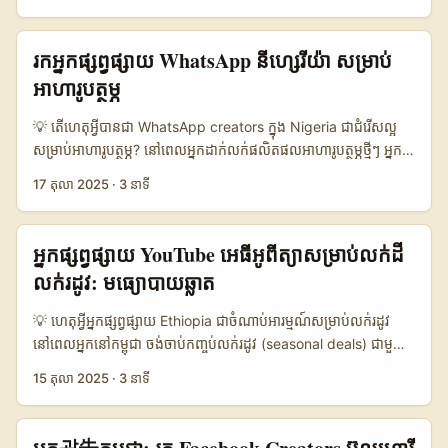
ផ្សារ​អឺរ៉ុប? បញ្ហាសាមញ្ញ៖ ShareChat មិនមែនជា​បណ្តាញធំនៅ Europe
search, និងបង្កើត proposition ដែលផ្តាច់មុខសម្រាប់ content ដែល
នោះទេ តែនៅក្នុងផ្នែក niche វាអាចផ្តល់លទ្ធផលល្អពេលអ្នកបង្កើត​អ្នកប្រើ
អាចបង្ហាញផលិតផលសម្រស់ក្នុង context ទស្សនយភាព
ដែលមានភាពទាក់ទងនឹងសហគមន៍ Belgian ។ អត្ថប្រយោជន៍ចម្បងៗ៖
រកអ្នក​ផ្សព្វផ្សាយ WhatsApp នីហ្សេរីយ៉ា សម្រាប់
Disney/streaming. 📊 ទិដ្ឋភាពទិន្នន័យទាមទារ (Platform
ការមានតម្លៃលេងល្អក្នុងទីផ្សារ, ភាពទំនុកចិត្តពីអ្នកប្រើ, និង content ដែល
អាហារូបត្ថម្ភ
Comparison) 📈 🧩 Metric Instagram TikTok YouTube 👥
មើលទៅ “native” ជាង ad សុទ្ធ។ ក្នុងអត្ថបទនេះ ខ្ញុំនឹងបង្ហាញវិធីបំផុតក្នុង
Monthly Active 1.200.000 900.000 650.000 📈 Avg
ការស្វែងរក និងត្រួតពិនិត្យ Belgium ShareChat creators — ពីការ
💡 តើហេតុអ្វីបានជា WhatsApp creators ក្នុង Nigeria ជាជំរើសល្អ
Engagement 4.2% 8.5% 3.1% 💬 Best Content Reels /
ប្រើ local signals, outreach script តូចៗ, រហូតដល់គម្រោង
សម្រាប់អាហារូបត្ថម្ភ? នៅពេលអ្នកដាក់លក់ផលិតផលអាហារូបត្ថម្ភថ្មីៗ អ្នក
Looks Short skits / Transitions Vlogs / Reviews ⏱️ Avg
compensation ដែលធានា reviews authentically positive
ចង់បានការអនុញ្ញាតពីសហគមន៍ដែលទំនុកចិត្ត និងឆាប់ទម្លាប់។ នៅ
Content Length 15–60s 10–30s 8–20 min 💸 Avg CPM for
17 តុលា 2025
·
3 នាទី
(ច្បាស់លាស់ — សូមព្រមទទួលច្បាប់និង ethical standards)។ ខ្ញុំ
Nigeria — ទឹកដីដែលមានផ្នែក e-commerce កំពុងរីកចម្រើន និង
Beauty 15 USD 12 USD 18 USD តារាងខាងលើបង្ហាញថា TikTok
នឹងយក string ទិន្នន័យ ព័ត៌មានសាធារណៈ និងឧទាហរណ៍ទស្សនៈពី
ប្រជាជនប្រើប្រាស់ mobile ខ្លាំង — WhatsApp Channels និង
ជាជម្រើសល្អសម្រាប់ awareness រហ័ស និង engagement ខ្ពស់​
creators ដូចជា Naughty Nicky និង Megan Janse van
បណ្ដាញផ្ទាល់ជាឧបករណ៍ល្អសម្រាប់ដឹកនាំការលក់ដោយផ្ទាល់។ ទោះជា
សម្រាប់ផលិតផលសម្រស់ក្នុង campaign ខ្លីៗ។ Instagram យុទ្ធសាស្ត្រ
អ្នកផ្សព្វផ្សាយ YouTube អេធីអូពីត្យាសម្រាប់លក់ដី
Rensburg ដើម្បីបង្ហាញពីរបៀបដែល creators ប្រែខ្លួនមកជាអាជីវកម្ម
យ៉ាងណា មានហានិភ័យដែលត្រូវគិត (ដាក់ចិត្តចំពោះការផ្សព្វផ្សាយ, ការពាក់
នៅលើ visual and aspirational content ចាស់ៗមានផលប្រយោជន៍
លក់រដូវ: មធ្យោបាយឆ្លាត
ផ្ទាល់ខ្លួន — គន្លឹះដើម្បីយល់ពីចិត្តសាស្ត្រ និងទំនាក់ទំនងដែលធ្វើឱ្យ review
ព័ន្ធនឹងមាតិកាឱសថឬក្លែងបន្លំ) — នេះជាហេតុដែលម្ចាស់ម៉ាកត្រូវមានវិធី
សម្រាប់ branding, ខណៈដែល YouTube អាចទទួលបានការពិចារណា
មាន authentic។ (យោងពីការពិពណ៌នាអត្ថបទដែលបានផ្ដល់) ...
សាស្រ្តបញ្ជាក់ និងសម្របសម្រួលសម្រាប់ទីផ្សារនារីហ្សេរីយ៉ា។ សូមចងក្រងពី
បានល្អសម្រាប់ review និង long-form tutorial។ ...
💡 ហេតុអ្វីអ្នកផ្សព្វផ្សាយ Ethiopia ជាចំណាប់អារម្មណ៍សម្រាប់លក់រដូវ
អត្ថបទ និងព័ត៌មានចុងក្រោយ: Emma Sadleir (The Digital Law
នៅពេលអ្នកនៅកម្ពុជា ចង់ចាប់កញ្ចប់លក់រដូវ (seasonal deals) ជាមួយ
Company) បានរំលឹកថា WhatsApp Channels អាចចែកចាយមាតិកា
YouTube creators នៅ Ethiopia វាជាជម្រើសឆន្ទៈ — ច្រើន
15 តុលា 2025
·
3 នាទី
ដែលមិនសុចរិតបានច្រើន ដូច្នេះការត្រួតពិនិត្យ creators និងការប្រកាស
creators មានទិសកាព្យដល់ខ្លួនឯង, មាន audience ត្រឹមត្រូវ សម្រាប់
លក្ខណៈពិសេសគឺសំខាន់ (បញ្ចូលព័ត៌មានពី Emma Sadleir)។ ក្នុងអត្ថបទ
ផលិតផលអចលនវត្ថុឬសេវាកម្ម digital។ ប៉ុន្តែបញ្ហាសំខាន់ៗដែលខ្លាចជា
នេះ ខ្ញុំនឹងបង្ហាញផែនការ អ្នកស្វែងរក និងការវាយតម្លៃសាមញ្ញៗសម្រាប់រក
ញឹកញាប់គឺ៖ ត្រូវធ្វើដូចម្តេចដើម្បីរកឃើញ creators ដែលមានគុណភាព,