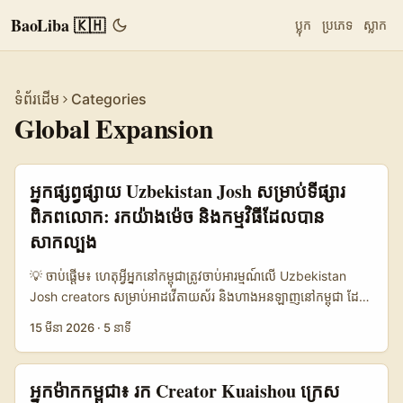
BaoLiba 🇰🇭
ប្លុក
ប្រភេទ
ស្លាក
ទំព័រដើម
Categories
Global Expansion
អ្នកផ្សព្វផ្សាយ Uzbekistan Josh សម្រាប់ទីផ្សារ
ពិភពលោក: រកយ៉ាងម៉េច និងកម្មវិធីដែលបាន
សាកល្បង
💡 ចាប់ផ្ដើម៖ ហេតុអ្វីអ្នកនៅកម្ពុជា​ត្រូវចាប់អារម្មណ៍លើ Uzbekistan
Josh creators សម្រាប់អាដវើតាយស័រ និងហាងអនឡាញនៅកម្ពុជា ដែល
ចង់បន្តទៅផ្សារ​សកល—កុមារិងបុរសអ៊ុយស្ប៉េក (Uzbekistan) ជា niche
15 មីនា 2026
·
5 នាទី
ដែលមានសក្តានុពល។ Josh អាចជាច្រកសម្រាប់ content that mixes
cultural flavor, dance trends, និង local humor ដែលងាយធ្វើ
viral cross-border។ ទីផ្សារជាក់ស្តែង៖ Uzbek creators ជាច្រើនធ្វើ
អ្នកម៉ាកកម្ពុជា៖ រក Creator Kuaishou ក្រេស
short-form content ដែលលៃតម្រូវបានលឿន—នោះហើយហេតុផល