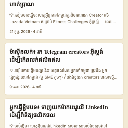
ហាត់ប្រាណ
ជាក់ស្ដែង។ ឧទាហរណ៍នៃការមើលឃើញដំណើរការ creator economy គឺ
ស៊េរីយោគយល់ “Link in Bio: Inside Australia’s Adult Industry”
💡 របៀបចាប់ផ្តើម: ហេតុអ្វីអ្នកនៅកម្ពុជា​គួរពិចារណារក Creator លើ
(dripfed.tv) ដែលបង្ហាញថា creators អូស្ត្រាលីកំពុងបំលែង
Lazada Vietnam សម្រាប់ Fitness Challenges កុំច្រឡំ — ពេលនេះ
ការយកចំណ_attention ទៅកាន់អារម្មណ៍, identity និង ការធ្វើជាអ្នក
e‑commerce នៅ Vietnam ធ្លាប់មិនត្រឹមតែសម្រាប់ “shopping” ទេ។
ជំនួញ។ ព័ត៌មាននេះពាំនាំយើងឲ្យដឹងថា—creator commerce គឺ
21 កុម្ភៈ 2026
·
4 នាទី
Lazada Vietnam កំពុងតែមើលឃើញការរីកចម្រើនរួមជាមួយ digital
mainstream ហើយការសម្រេចចិត្តរបស់ពួកគេមានឥទ្ធិពលលើអតិថិជន។
coupons និង partnership ទៅកាន់ Korean brands (អត្រាសារ
📊 ជារាយការណ៍ទិន្នន័យ (ប្រៀបធៀបប្លុកផ្លាត់) 🧩 Metric Reddit (AU-
ព័ត៌មានបញ្ជាក់ថា Olive Young បានចេញ mobile gift coupons លក់
ម៉ាស៊ីនលក់៖ រក Telegram creators អ៊ីស្លង់
focused) TikTok (AU creators) Instagram (AU creators) 👥
នៅលើ Lazada Vietnam តាមរយៈក្រុមហ៊ុន M12PLUS និង Giftpop
Monthly Active (est.) 1.200.000 2.500.000 1.800.000 📈
ដើម្បីកើនលក់ផលិតផល
ដូចដែល The Korea Herald រាយការណ៍)។ ន័យថា Lazada ក្លាយជា
Engagement (typical) 6% 12% 8% 💰 Average CPA for
channel ធ្វើ conversion ដ៏មានតម្លៃសម្រាប់ campaigns ផលិតផល
creator-led sale 30 AUD 22 AUD 28 AUD 🔍 Search intent
💡 របៀបចាប់ផ្តើមបញ្ហា និងហេតុផលដែលអ្នកនៅកម្ពុជា ត្រូវដឹង អ្នក
សុខភាព និង fitness — បើអ្នកចង់ធ្វើ fitness challenge ដែលមាន
signal High Medium Low 🛠️ Tools for discovery subreddit
ផ្សព្វផ្សាយនៅកម្ពុជា (ឬ SME តូចៗ) កំពុងស្វែងរក creators នេសាទថ្មីៗ
short‑term sales outcome និង community growth។ ...
search, Reddit API, manual vetting hashtag, Creator
ដើម្បីចាប់ attention លើផលិតផលដែលបណ្ដើរតាម user
9 មករា 2026
·
4 នាទី
Marketplace tags, influencer platforms តារាងនេះបង្ហាញថា
experience។ សំនួរ “How to find Iceland Telegram creators
Reddit មានសញ្ញា search intent ខ្លាំង និង community-level
to boost product-led growth?” មិនមែនគ្រាន់តែស្វែងឈ្មោះទេ — វា
influence ខ្ពស់ ប៉ុន្តែ TikTok សម្រាប់ conversion ថ្មី និង
ជាកម្មវិធីដែលត្រូវមានការគិតជារង្វង់: កំណត់ persona, ស្វែង niche
អ្នកធ្វើខ្លឹមបទ៖ ទាញយកម៉ាកពេរូលើ LinkedIn
engagement ខ្ពស់ជាង។ សម្រាប់ campaign នៅអូស្ត្រាលី, Reddit
Telegram communities, វាស់ engagement, ហើយធ្វើការចងក្រង
ដើម្បីពិនិត្យផលិតផល
ល្អសម្រាប់ niche traction និង social proof; TikTok/Instagram
content ដែលជាកម្មវិធីលក់ដោយខ្លួនឯង (product-led). ទស្សនៈថ្មីៗពី
ឈរជាឧបករណ៍ scaling។ ...
ឧស្សាហកម្មបង្កើត content បង្ហាញថា creator ecosystems អាច
💡 ចាប់ផ្តើម៖ ហេតុអ្វីបានជាLinkedIn សមរម្យសម្រាប់លៃតម្រូវទៅ