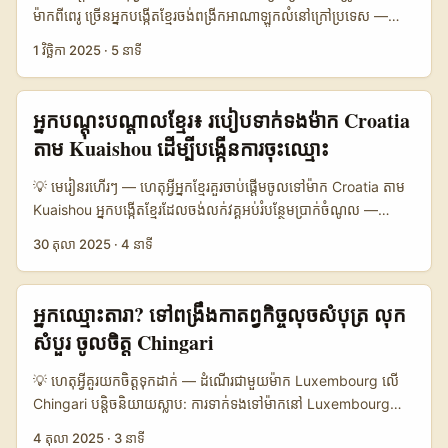
scale ញឹកញាប់ — មានឧទាហរណ៍ពី Myntra និង Snap Inc ដែល
ម៉ាកពីពេរូ ច្រើនអ្នកបង្កើតខ្មែរ​ចង់ពង្រីកអាណាឡូកលំនៅក្រៅប្រទេស —
បង្ហាញ growth លើ creator-led commerce (ពិចារណាៈ Myntra
ហើយPeru កំពុងមានម៉ាក lifestyle, food tech និង FMCG ថ្មីៗដែល
1 វិច្ឆិកា 2025
·
5 នាទី
បានឲ្យដឹងពីការកើនចំនួន shopper-creators និង conversion rates
រាល់ខែមានផលិតផលថ្មីៗដាក់លក់។ LinkedIn ជាផ្លូវការល្អសម្រាប់ទាក់ទង
ខ្ពស់; Snap ធ្លាប់និយាយថាកម្មវិធី creators គឺ “the new search for
ទៅផ្នែក B2B/retail decision-makers ដូចជា founders,
Gen Z”)។ ប្រសិនបើអ្នកនៅកម្ពុជា ស្មើបំពាក្យថា “Iceland Telegram
marketing directors និង export managers នៅ Peru — ពួកគេ
អ្នកបណ្តុះបណ្តាលខ្មែរ៖ របៀបទាក់ទងម៉ាក Croatia
creators” ពិតប្រាកដ—អ្នកចង់បាន creators របស់ Iceland ដែលមាន
ប្រើ LinkedIn សម្រាប់ hunting partners និង PR opportunities។
តាម Kuaishou ដើម្បីបង្កើនការចុះឈ្មោះ
audience ឬ travel/content niche ដែលអាចជួយពង្រឹង product-
បញ្ហាធំសម្រាប់អ្នកខ្មែរ? មិនដឹងថាត្រូវចាប់ពី đâu: រកម្ល៉ោះបុគ្គលណា, តើ
led funnels របស់អ្នក។ ...
message ត្រូវសរសេរយ៉ាងដូចម្តេច, និងរបៀបបញ្ចេញដំណើរពិនិត្យ
💡 មេរៀនរហើរៗ — ហេតុអ្វីអ្នកខ្មែរ​គួរចាប់ផ្តើមចូលទៅម៉ាក Croatia តាម
ផលិតផលឲ្យមាន credibility។ អត្ថបទនេះផ្តល់ roadmap ពេញលេញ៖
Kuaishou អ្នកបង្កើតខ្មែរដែលចង់លក់វគ្គអប់រំបន្ថែមប្រាក់ចំណូល —
ពហុឧបករណ៍ស្គែន talks (LinkedIn + Reddit), templates
គោលបំណងរបស់អ្នកគឺ: ទាក់ទងទៅម៉ាក Croatia (ឧ. ក្រុមហ៊ុនផ្តល់សេវា
30 តុលា 2025
·
4 នាទី
outreach, និង strategy ដើម្បីបើកទ្វារសហការ។ 📊 Data Snapshot
កម្មបណ្តុះបណ្តាល, ធុរកិច្ចសហគ្រាសតូច) និងជម្រុញឲ្យពួកគេចុះឈ្មោះក្នុង
Table Title 🧩 Metric Connection + Comment InMail / Paid
វគ្គអនឡាញ។ តែម៉ាកអឺរ៉ុបមើលឃើញតើ Kuaishou ស្ថិតនៅឈុតណា? ត្រូវ
Content Seeding 👥 Monthly Active Targets 1.200 600
សម្គាល់ៈ Kuaishou មាន community commerce DNA និងផ្តោតលើ
អ្នកឈ្មោះតារា? ទៅពង្រឹងកាតព្វកិច្ចលុចសំបុត្រ លុក
1.800 📈 Avg Response Rate 18% 12% 9% ⏱️ Time to
livestream e-commerce, ការបណ្តុះបណ្តាលសមត្ថភាពឌីជីថល
សំបួរ ចូលចិត្ត Chingari
Reply 2–4 days 1–2 days 5–10 days 💰 Estimated Cost
(ប្រភព៖ Kuaishou press releases) — វាជាផលិតផលដែលគួរឲ្យចាប់
Free $30–$150 per InMail batch $0–$200 (ads) 🔒 Best
អារម្មណ៍សម្រាប់ម៉ាកចង់លក់កម្ពុជីនិងអន្ដរជាតិ។ ពិភព creator
💡 ហេតុអ្វីគួរយកចិត្តទុកដាក់ — ដំណើរជាមួយម៉ាក Luxembourg លើ
Use Build trust / long term Targeted outreach Brand
economy កំពុងរស់ឡើងនៅអាស៊ី-ប៉ាស៊ីហ្វិក (ប្រភព៖ Thailand
Chingari បន្តិចនិយាយស្លាប: ការទាក់ទងទៅម៉ាកនៅ Luxembourg
awareness / PR តារាងនេះបង្ហាញ trade-offs រវាងការបង្កើតទំនាក់
Business News) — មានអារម្មណ៍ថាម៉ាកអ៊ឺរ៉ុបចាប់អារម្មណ៍ច្រើន
មិនមែនអ្វីដែលថ្មីទេ, ប៉ុន្តែការចែកលទ្ធផលលើ Chingari សម្រាប់ cross-
ទំនងបឋម (connection+comment), ការបញ្ចូន InMail បង់ប្រាក់, និង
4 តុលា 2025
·
3 នាទី
ទៅលើឈានចូលទីផ្សារ​ខាងនេះ។ ទោះបីជា platform orientation ផ្ដល់