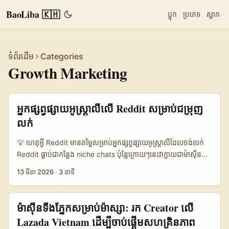
BaoLiba 🇰🇭
ប្លុក
ប្រភេទ
ស្លាក
ទំព័រដើម
Categories
Growth Marketing
អ្នកផ្សព្វផ្សាយអូស្ត្រាលីលើ Reddit សម្រាប់ជម្រុញ
លក់
💡 ហេតុអ្វី Reddit មានតម្លៃសម្រាប់អ្នកផ្សព្វផ្សាយអូស្ត្រាលីដែលចង់លក់
Reddit ធ្លាប់ជាកន្លែង niche chats ប៉ុន្តែក្រោយៗនេះវាក្លាយជាម៉ាស៊ីន
ស្វែងរកមួយ — 80 លានការស្វែងរកក្នុងកម្មវិធីទំហំធំ (រាងនិយាយក្នុង
13 មីនា 2026
·
3 នាទី
ឧទាហរណ៍អភិវឌ្ឍន៍ផ្សព្វផ្សាយ) ហើយ brand ត្រូវតែមានយុទ្ធសាស្ត្រ
សម្រាប់ Reddit មិនមែនការផ្សព្វផ្សាយសាធារណៈឡើងទេ។ ប្រសិនបើអ្នក
នៅកម្ពុជា និងចង់ដាក់លក់ target audience នៅអូស្ត្រាលី ត្រូវយល់
ម៉ាសុីនទីងភ្នែកសម្រាប់ម៉ាស្សា: រក Creator លើ
context, subreddits និង creator behavior ពីព្រោះការលក់ដោយ
Lazada Vietnam ដើម្បីចាប់ផ្តើមសហគ្រិនភាព
អ្នកបង្ការ (creator-led sales) នៅទីនេះផ្អែកលើទំនុកចិត្តនិងភាពពាក់ព័ន្ធ