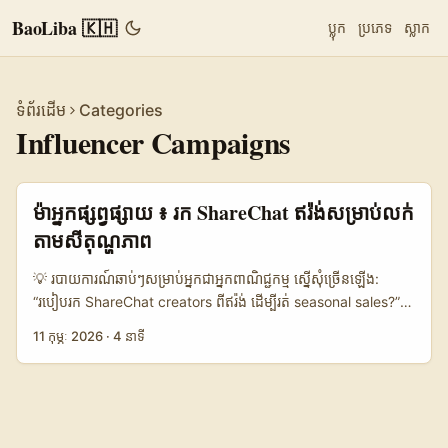
BaoLiba 🇰🇭
ប្លុក
ប្រភេទ
ស្លាក
ទំព័រដើម
Categories
Influencer Campaigns
ម៉ាអ្នក​ផ្សព្វផ្សាយ ៖ រក ShareChat ឥរ៉ង់សម្រាប់លក់
តាមសីតុណ្ហភាព
💡 របាយការណ៍​ឆាប់ៗសម្រាប់​អ្នក​ជា​អ្នក​ពាណិជ្ជកម្ម ស្នើសុំ​ច្រើន​ឡើង:
“របៀបរក ShareChat creators ពី​ឥរ៉ង់ ដើម្បីរត់​ seasonal sales?”
— នេះមិនមែន​ត្រឹម​ជា​បញ្ហា​ពិសេស​នៃ sourcing តែមួយទេ, វា​ពាក់ព័ន្ធ​នឹង​
11 កុម្ភៈ 2026
·
4 នាទី
ការ​ចូលដំណើរការ​បច្ចេកទេស, ការប្រែប្រួល​វប្បធម៍, និងវិធានការផ្ទុកគ្រោះ
ថ្នាក់។ នៅកម្ពុជា អាជីវកម្ម e‑commerce ទូទៅចង់បាន ROI ឆាប់ និង
conversion ខ្ពស់​នៅពេល​ប្រើ creators វិស័យ niche ដូចជា fashion,
beauty, និង streetwear សម្រាប់ campaign ប្រព័ន្ធ seasonal
(Lunar New Year, Summer drops, Valentine, Black Friday