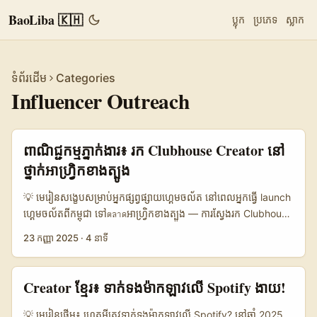
BaoLiba 🇰🇭
ប្លុក
ប្រភេទ
ស្លាក
ទំព័រដើម
Categories
Influencer Outreach
ពាណិជ្ជកម្មភ្នាក់ងារ៖ រក Clubhouse Creator នៅ
ថ្នាក់អាហ្វ្រិកខាងត្បូង
💡 មេរៀនសង្ខេបសម្រាប់អ្នកផ្សព្វផ្សាយហ្គេមចល័ត នៅពេលអ្នកធ្វើ launch
ហ្គេមចល័តពីកម្ពុជា ទៅตลาดអាហ្វ្រិកខាងត្បូង — ការស្វែងរក Clubhouse
creators មាន potential ដោយសារតែអ្នកលេងក្រុម niche ធំបន្តិច និង
23 កញ្ញា 2025
·
4 នាទី
audio-native engagement ខ្ពស់។ តែអ្នកក៏ប៉ះពាល់នឹងភាព
ephemeral នៃ audio rooms, discovery មិនច្បាស់, និងភាពខុសគ្នា
ផ្នែកភាសា/វប្បធម៌។ អត្ថប្រយោជន៍ចំបងរួមមាន៖ live demo
Creator ខ្មែរ៖ ទាក់ទងម៉ាកឡាវលើ Spotify ងាយ!
playthroughs, Q&A sessions ជាមួយ devs, និង community
building ខណៈពេល launch incentives (codes, crown
💡 មេរៀនផ្តើម៖ ហេតុ​អ្វីត្រូវទាក់ទងម៉ាកឡាវលើ Spotify? នៅឆ្នាំ 2025,