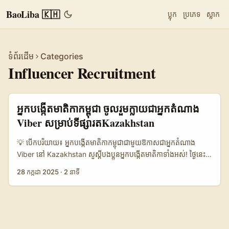
BaoLiba 🇰🇭
ប្លុក
ប្រភេទ
ស្លាក
ទំព័រដើម
Categories
Influencer Recruitment
អ្នកបង្កើតមាតិកាកម្ពុជា ចូលរួមក្លាយជាអ្នកតំណាង
Viber សម្រាប់ទីផ្សារតKazakhstan
💡 បើកបរិយាយ៖ អ្នកបង្កើតមាតិកាកម្ពុជាជាមួយឱកាសជាអ្នកតំណាង
Viber នៅ Kazakhstan សួស្តីបងប្អូនអ្នកបង្កើតមាតិកាទាំងអស់! ថ្ងៃនេះខ្ញុំ
ចង់នាំមកនូវព័ត៌មានល្អដែលកំពុងកើតមាននៅលើបណ្តាញ Viber អន្ដរ
28 កក្កដា 2025
·
2 នាទី
ជាតិ។ Viber កំពុងតែបើកការជ្រើសរើសអ្នកតំណាង (ambassador
recruitment) សម្រាប់ទីផ្សារតKazakhstan ហើយនេះជាឱកាសមួយដ៏
អស្ចារ្យសម្រាប់អ្នកបង្កើតមាតិកាកម្ពុជាដែលចង់បង្កើតឥទ្ធិពលសកល និង
ពង្រីកសមត្ថភាពរបស់ខ្លួននៅលើវេទិកាអន្តរជាតិ។ គ្រប់ឆ្នាំនេះ ការបង្កើត
មាតិកាកំពុងក្លាយជាវិជ្ជាជីវៈសំខាន់មួយដែលផ្តល់ប្រាក់ចំណូល និងឱកាស