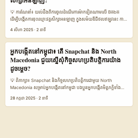
សិក្សាអនឡាញ?
Snapchat គឺជាវេទិកាដែលមានភាពពិសេសក្នុងការបង្កើតការទំនាក់ទំនងជា
ច្រើនជាង ប៉ុន្តែ ShareChat កំពុងពង្រីកក្នុងតំបន់អូម៉ាន។ 📈 ការបម្លែងជា
មួយមនុស្សពិតប្រាកដតាមរយៈ Snaps និង Stories ដែលមានភាពត្រឹម
អតិថិជន 10% 15% Snapchat មានអត្រាបម្លែងខ្ពស់ជាង ប៉ុន្តែ
💡 ការណែនាំ៖ យល់ដឹងពីការចូលដំណើរការម៉ាកវៀតណាមលើ Bilibili
ត្រូវ និងមានភាពស្រស់ស្អាតបែបវ័យក្មេង។ តាមការស្រាវជ្រាវពីក្រុមហ៊ុន
ShareChat មានលក្ខណៈតំបន់ប្លែកចំពោះម៉ាកអូម៉ាន។ 💰 ការចំណាយ
ដើម្បីបង្កើតការចុះឈ្មោះវគ្គសិក្សាអនឡាញ ក្នុងសម័យឌីជីថលឥឡូវនេះ ការ
Worth Your While និងការផ្សព្វផ្សាយនៅក្រុង Copenhagen ដែលមាន
ផ្សព្វផ្សាយ ទាបជាង ខ្ពស់ជាង ShareChat សមរម្យសម្រាប់អ្នកបង្កើត និង
ផ្សព្វផ្សាយវគ្គសិក្សាអនឡាញត្រូវការយុទ្ធសាស្រ្តដែលច្នៃប្រឌិត និងមានការ
បែបផែនបង្កើតភាពជាក់ស្តែង និងការចូលរួមពីមនុស្សក្នុងសហគមន៍
4 សីហា 2025
·
2 នាទី
ម៉ាកដែលមានថវិកាតិច។ 🛠️ មុខងារស្លាកឧបត្ថម្ភ មានជាគន្លង មានគ្រាប់
យល់ដឹងពីវេទិកាដែលគោលដៅរបស់អ្នកសិក្សាអាចរួមចំណែកបាន។ Bilibili
Snapchat ពិតជាផ្តល់ឱកាសពិសេសសម្រាប់អ្នកបង្កើត។ បញ្ហាមួយដែល
មុខងារ Snapchat មានមុខងារត្រឹមត្រូវជាង ប៉ុន្តែ ShareChat កំពុង
គឺជាវេទិកាវីដេអូដែលកំពុងតែមានការកើនឡើងយ៉ាងខ្លាំងនៅក្នុងតំបន់អាស៊ី
អ្នកខ្មែរមួយចំនួនប្រឈមមុខ គឺរបៀបនៃការចូលដល់ម៉ាកនៅទីផ្សារផ្សេងទៀត
អភិវឌ្ឍ។ តារាងនេះបង្ហាញថា ShareChat និង Snapchat មានលក្ខណៈ
អាគ្នេយ៍ ជាពិសេសសម្រាប់ម៉ាកវៀតណាមដែលចង់ទាក់ទាញយុវជន និងអ្នក
អ្នកបង្កើតនៅកម្ពុជា៖ តើ Snapchat និង North
ដូចជា North Macedonia ដែលភាគច្រើនមិនមានទំនាក់ទំនងផ្ទាល់ឬ
ខុសគ្នាក្នុងការផ្តល់ជូនមុខងារសម្រាប់អ្នកបង្កើត និងម៉ាក។ សម្រាប់អ្នកបង្កើត
រីកចម្រើនក្នុងវិស័យអប់រំ។ អត្ថបទនេះនឹងបង្ហាញពីវិធីសាស្រ្តជាក់លាក់សម្រាប់
ប៉ុន្មាននោះទេ។ ប៉ុន្តែ Snapchat ក៏ផ្តល់ឱកាសតាមរយៈការប្រើប្រាស់ Out-
Macedonia ជួយស្នើសុំកិច្ចសហប្រតិបត្តិការយ៉ាង
ខ្មែរ ដែលចង់ទាក់ទងម៉ាកអូម៉ាន ShareChat ជាវិធីសាស្រ្តដែលមាន
អ្នកបង្កើតខ្មែរដែលចង់ចូលដំណើរការទំនាក់ទំនងជាមួយម៉ាកវៀតណាមលើ
of-Home Ads (ផ្សាយនៅកន្លែងសាធារណៈ) និងការបង្កើតមាតិកាដែល
សក្តានុពលខ្ពស់ក្នុងការបង្កើតសហការណ៍តំបន់ បើប្រៀបធៀបទៅនឹង
ដូចម្តេច?
Bilibili ដើម្បីជំរុញការចុះឈ្មោះវគ្គសិក្សាអនឡាញរបស់ពួកគេ។ យើងនឹង
មានភាពពិតប្រាកដ ដើម្បីបង្កើតភាពជិតស្និទ្ធជាមួយអ្នកប្រើប្រាស់នៅទីនោះ។
Snapchat ដែលមានមុខងារស្លាកឧបត្ថម្ភល្អជាង ប៉ុន្តែមានថវិកាធំនិង
ពិនិត្យពីការប្រើប្រាស់វេទិកា, យុទ្ធសាស្រ្តផ្សព្វផ្សាយ, និងការជួបជាមួយ
📊 តារាងទិន្នន័យ៖ ការប្រៀបធៀបទំនាក់ទំនង និងការបង្កើតភាពរំភើបតាម
💡 ពិភាក្សា៖ Snapchat និងកិច្ចសហប្រតិបត្តិការជាមួយ North
សកម្មភាពខ្ពស់ជាង។ ...
អតិថិជនគោលដៅ ដូចជាការវិភាគពីការគាំទ្ររបស់ក្រុមហ៊ុនធំៗដូចជា Yili
វេទិកា Snapchat នៅ North Macedonia និងទីផ្សារ Nordic 🧩 មេ
Macedonia សម្រាប់អ្នកបង្កើតនៅកម្ពុជា បងប្អូនអ្នកបង្កើតមិត្តភក្តិទាំង
Group និងការរីកចម្រើនរបស់ម៉ាក Cremo នៅក្នុងតំបន់។ ការយល់ដឹងពី
ត្រីក North Macedonia Denmark (Copenhagen) Cambodia
អស់! ប្រសិនបើអ្នកកំពុងតែស្វែងរកវិធីបង្កើនសមត្ថភាព និងពង្រីកគណនី
បរិបទនិងការប្រើប្រាស់សមត្ថភាពរបស់ Bilibili នឹងជួយអ្នកបង្កើតខ្មែរបង្កើត
28 កក្កដា 2025
·
2 នាទី
👥 អ្នកប្រើប្រាស់ប្រចាំខែ 230.000 1.200.000 850.000 📈
Snapchat របស់អ្នកនៅកម្ពុជា ការសហប្រតិបត្តិការជាមួយអ្នកបង្កើតនៅ
ការចុះឈ្មោះសម្រាប់វគ្គសិក្សាអនឡាញបានលឿន និងមានប្រសិទ្ធភាពជាង
អត្រាបម្លែង (Conversion Rate) 9% 12% 7% 💬 ចំណូលចិត្ត
North Macedonia អាចជាជម្រើសដ៏ល្អណាស់ មិនថាអ្នកកំពុងចង់បង្កើត
មុន។ 📊 តារាងទិន្នន័យ៖ ការប្រៀបធៀបវេទិកាវីដេអូជាមួយសមត្ថភាពចុះ
ចែករំលែក Snaps ពិតប្រាកដ (%) 75% 90% 80% 📢 ការប្រើប្រាស់
មាតិកាផ្សព្វផ្សាយ រឺក៏កំពុងស្វែងរកកិច្ចព្រមព្រៀង co-branded deal
ឈ្មោះវគ្គសិក្សាអនឡាញ 🧩 វេទិកា Bilibili Douyin (TikTok China)
Out-of-Home Ads ចាប់ផ្តើម ពេញលេញ កំពុងពង្រីក 🎯 ភាពជោគជ័យ
ដែលអាចនាំឱ្យមានចំណូលបន្ថែម។ Snapchat គឺមិនត្រឹមតែជាកម្មវិធី
YouTube 👥 អ្នកប្រើប្រាស់ប្រចាំខែ 280,000,000 600,000,000
ក្នុងការបង្កើតហាយប មធ្យម ខ្ពស់ កំពុងឡើង តារាងនេះបង្ហាញអំពីភាពខុស
សម្រាប់ផ្ញើរូប និងវីដេអូប៉ុណ្ណោះទេ ប៉ុន្តែវាក៏មានមុខងារជាច្រើន ដូចជា Snap
2,500,000,000 📈 អត្រាបម្លែងចុះឈ្មោះវគ្គសិក្សា 15% 10% 8% 💰
គ្នារវាងទីផ្សារនៅ North Macedonia, Copenhagen, និងកម្ពុជាតាម
Map, Spotlight, និង Stories ដែលជួយបង្កើតការទំនាក់ទំនងជាមួយអ្នក