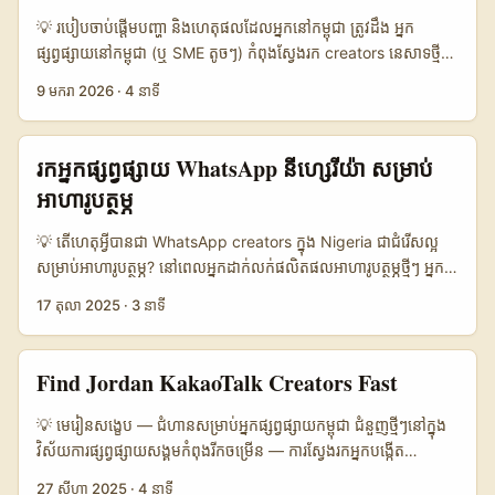
monetization ដល់អ្នកបង្កើត។ នេះបង្កើនឱកាសរបស់អ្នកក្នុងការស្នាក់នៅ
💡 របៀបចាប់ផ្តើមបញ្ហា និងហេតុផលដែលអ្នកនៅកម្ពុជា ត្រូវដឹង អ្នក
តារាងជាមួយម៉ាកទូទាំងតំបន់។ ប៉ុន្តែមានវិចារណ៍ពេលធ្វើ outreach៖ ភាសា
ផ្សព្វផ្សាយនៅកម្ពុជា (ឬ SME តូចៗ) កំពុងស្វែងរក creators នេសាទថ្មីៗ
(អារាប់/បហ្ស៊ីក), ការគាំទ្រផ្នែកច្បាប់, និង context សង្គមសេដ្ឋកិច្ចក្នុងទុយ
ដើម្បីចាប់ attention លើផលិតផលដែលបណ្ដើរតាម user
9 មករា 2026
·
4 នាទី
នីស៊ីអាចមានឥទ្ធិពល។ អត្ថបទសារព័ត៌មានទTunisieដែលបានរាយការណ៍
experience។ សំនួរ “How to find Iceland Telegram creators
បានបង្ហាញពីវិចារណៈសង្គមនានា — ដូចនៅក្នុង Reference Content
to boost product-led growth?” មិនមែនគ្រាន់តែស្វែងឈ្មោះទេ — វា
— ទំាងនេះបង្ហាញថា ទំនុកចិត្តនិងភាពបើកចំហគឺសំខាន់ពេលធ្វើ
ជាកម្មវិធីដែលត្រូវមានការគិតជារង្វង់: កំណត់ persona, ស្វែង niche
រកអ្នក​ផ្សព្វផ្សាយ WhatsApp នីហ្សេរីយ៉ា សម្រាប់
partnership អន្តរជាតិ។ 📊 ទិដ្ឋភាពទិន្នន័យ: ប្រៀបធៀប ShareChat
Telegram communities, វាស់ engagement, ហើយធ្វើការចងក្រង
អាហារូបត្ថម្ភ
ទល់នឹងវេទិកាផ្សេងៗ 📈 🧩 Metric ShareChat Instagram TikTok
content ដែលជាកម្មវិធីលក់ដោយខ្លួនឯង (product-led). ទស្សនៈថ្មីៗពី
👥 Monthly Active 35.000.000 1.200.000.000
ឧស្សាហកម្មបង្កើត content បង្ហាញថា creator ecosystems អាច
💡 តើហេតុអ្វីបានជា WhatsApp creators ក្នុង Nigeria ជាជំរើសល្អ
1.000.000.000 📌 MENA relevance Medium High High 💬
scale ញឹកញាប់ — មានឧទាហរណ៍ពី Myntra និង Snap Inc ដែល
សម្រាប់អាហារូបត្ថម្ភ? នៅពេលអ្នកដាក់លក់ផលិតផលអាហារូបត្ថម្ភថ្មីៗ អ្នក
Creator tools (native) Basic Advanced Advanced 💰 Direct
បង្ហាញ growth លើ creator-led commerce (ពិចារណាៈ Myntra
ចង់បានការអនុញ្ញាតពីសហគមន៍ដែលទំនុកចិត្ត និងឆាប់ទម្លាប់។ នៅ
brand monetization Low Medium High 🛠️ Ease of outreach
17 តុលា 2025
·
3 នាទី
បានឲ្យដឹងពីការកើនចំនួន shopper-creators និង conversion rates
Nigeria — ទឹកដីដែលមានផ្នែក e-commerce កំពុងរីកចម្រើន និង
from Cambodia Medium High High តារាងខាងលើបង្ហាញថា
ខ្ពស់; Snap ធ្លាប់និយាយថាកម្មវិធី creators គឺ “the new search for
ប្រជាជនប្រើប្រាស់ mobile ខ្លាំង — WhatsApp Channels និង
ទោះបីជាវេទិកាធំៗដូចជា Instagram និង TikTok មាន reach និង
Gen Z”)។ ប្រសិនបើអ្នកនៅកម្ពុជា ស្មើបំពាក្យថា “Iceland Telegram
បណ្ដាញផ្ទាល់ជាឧបករណ៍ល្អសម្រាប់ដឹកនាំការលក់ដោយផ្ទាល់។ ទោះជា
tools ច្រើន ការធ្វើ outreach ជាសហការណ៍ជាមួយម៉ាកទុយនីស៊ីនៅលើ
Find Jordan KakaoTalk Creators Fast
creators” ពិតប្រាកដ—អ្នកចង់បាន creators របស់ Iceland ដែលមាន
យ៉ាងណា មានហានិភ័យដែលត្រូវគិត (ដាក់ចិត្តចំពោះការផ្សព្វផ្សាយ, ការពាក់
ShareChat មានលទ្ធភាពខុសគ្នា — ShareChat អាចត្រូវការយុទ្ធនាការ
audience ឬ travel/content niche ដែលអាចជួយពង្រឹង product-
ព័ន្ធនឹងមាតិកាឱសថឬក្លែងបន្លំ) — នេះជាហេតុដែលម្ចាស់ម៉ាកត្រូវមានវិធី
ផ្ទាល់ខ្លួន និងការរៀបចំចំណុចបង្ហាញតម្លៃបន្ថែមក្នុង media kit។ វិសាល
💡 មេរៀនសង្ខេប — ជំហានសម្រាប់អ្នកផ្សព្វផ្សាយកម្ពុជា ជំនួញថ្មីៗនៅក្នុង
led funnels របស់អ្នក។ ...
សាស្រ្តបញ្ជាក់ និងសម្របសម្រួលសម្រាប់ទីផ្សារនារីហ្សេរីយ៉ា។ សូមចងក្រងពី
ភាពនេះជាហេតុផលដែលអ្នកគួរបង្ហាញ evidence (engagement,
វិស័យការផ្សព្វផ្សាយសង្គមកំពុងរីកចម្រើន — ការ​ស្វែងរកអ្នកបង្កើត
អត្ថបទ និងព័ត៌មានចុងក្រោយ: Emma Sadleir (The Digital Law
audience demo, localized content) ដោយច្បាស់។ ...
(creators) ដែលមានការតភ្ជាប់ជាមួយសាធារណៈ Jordan លើ
27 សីហា 2025
·
4 នាទី