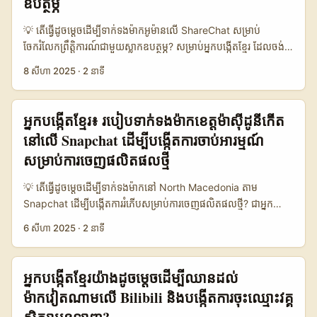
ឧបត្ថម្ភ
“ជាង 1.000 នាក់” ហើយ “រីកចម្រើន 50% ក្នុង 7 ថ្ងៃ” (ចេញពី Indie
ក្នុងក្រុមត្រឹមត្រូវ; Instagram (Option B) មានចំណាយលើខ្លឹមសារ និង
Asylum និងការគ្រប់គ្រងដោយ Christopher Chancey) — នេះ
audience ដែលត្រួតបញ្ចូល; YouTube (Option C) ផ្តល់
💡 តើធ្វើដូចម្តេចដើម្បីទាក់ទងម៉ាកអូម៉ានលើ ShareChat សម្រាប់
បង្ហាញថា Discord អាច scale លឿនប្រសិនបើមាន content និង
conversion ខ្ពស់តែតម្លៃដល់ខ្ពស់ និង campaign length ធំជាង។ វាជា
ចែករំលែកព្រឹត្តិការណ៍ជាមួយស្លាកឧបត្ថម្ភ? សម្រាប់អ្នកបង្កើតខ្មែរ ដែលចង់
utility ត្រឹមត្រូវ។ ...
របៀបកាន់តែច្បាស់ក្នុងការជ្រើសរើសអោយផ្គូផ្គងទៅលទ្ធភាពនិងថវិកា។ ...
ពង្រីកឥទ្ធិពល និងសហការជាមួយម៉ាកអូម៉ានលើ ShareChat គឺជាឱកាស
8 សីហា 2025
·
2 នាទី
មួយដែលមិនគួរពិបាកចិត្តទេ។ ShareChat ជាវេទិកាសង្គមដែលកំពុងល្បី
ល្បាញនៅតំបន់អាហ្វ្រីកនិងអាស៊ីមួយចំនួន ដោយផ្តោតលើមាតិកាផ្ទាល់ខ្លួន
និងអន្តរជាតិមិនច្រើនណាស់។ ការទាក់ទងម៉ាកអូម៉ានត្រូវការយល់ដឹងពី
អ្នក​បង្កើត​ខ្មែរ៖ របៀប​ទាក់ទង​ម៉ាក​ខេត្ត​ម៉ាស៊ីដូនី​កើត​
វប្បធម៌ ការប្រើប្រាស់បច្ចេកទេសលើវេទិកា និងបង្កើតមាតិកាដែលមានគុណ
នៅលើ Snapchat ដើម្បី​បង្កើត​ការចាប់​អារម្មណ៍​
ភាព និងទាក់ទាញ។ ពេញចិត្តនឹងការចែករំលែកព្រឹត្តិការណ៍ជាមួយស្លាក
សម្រាប់​ការ​ចេញ​ផលិតផលថ្មី
ឧបត្ថម្ភ គឺមិនមែនគ្រាន់តែបង្ហោះវីដេអូ ឬរូបភាពទេ។ ត្រូវមានការតភ្ជាប់ជាមួយ
ម៉ាក ដើម្បីទទួលបានសិទ្ធិប្រើប្រាស់ស្លាកឧបត្ថម្ភ និងចែករំលែកការផ្សព្វផ្សាយ
💡 តើធ្វើដូចម្តេចដើម្បីទាក់ទងម៉ាកនៅ North Macedonia តាម
ដែលមានប្រយោជន៍។ ប្រភពពិតពីការផ្សព្វផ្សាយ Snapchat
Snapchat ដើម្បីបង្កើតការរំភើបសម្រាប់ការចេញផលិតផលថ្មី? ជាអ្នក
ក្នុងកូពេនហាហ្គែនបានបង្ហាញថា ការបង្ហោះមាតិកាផ្ទាល់ខ្លួនដែលមានអត្ថន័យ
បង្កើតខ្មែរ ដែលចង់បង្កើតឥទ្ធិពលលើទីផ្សារអន្តរជាតិ ប៉ុន្តែចង់ដឹងថាតើត្រូវធ្វើ
និងភាពពិតជាផ្នែកសំខាន់ក្នុងការចាប់អារម្មណ៍អ្នកទស្សនា និងស្ថាបនា
6 សីហា 2025
·
2 នាទី
ដូចម្តេច ដើម្បីចូលដល់ម៉ាកនៅ North Macedonia ជាពិសេសតាម
សហភាពជាមួយម៉ាក (Barbara Wallin Hedén, Snapchat Nordic
Snapchat ដែលជាវេទិកាដ៏ពេញនិយមមួយសម្រាប់ការផ្សព្វផ្សាយ និង
Marketing Manager)។ 📊 ការប្រៀបធៀបការប្រើប្រាស់ ShareChat
កសាងធនធានមនុស្សទំនាក់ទំនង? បើអ្នកកំពុងស្វែងរកការបង្កើតការរំភើប
អ្នកបង្កើតខ្មែរយ៉ាងដូចម្តេចដើម្បីឈានដល់
និង Snapchat ក្នុងការទាក់ទងម៉ាក 🧩 មាត្រដ្ឋាន ShareChat (អូម៉ាន,
(hype) សម្រាប់ការចេញផលិតផលថ្មី (product launches) អត្ថបទនេះ
អាស៊ី) Snapchat (កូពេនហាហ្គែន, យូរ៉ុប) ការប្រៀបធៀបសង្ខេប 👥 អ្នក
ម៉ាកវៀតណាមលើ Bilibili និងបង្កើតការចុះឈ្មោះវគ្គ
នឹងជួយបង្រៀនអ្នកពីវិធីសាស្ត្រដែលមានប្រសិទ្ធភាព និងជាក់លាក់។
ប្រើប្រាស់ប្រចាំខែ 1.000.000+ 2.600.000+ Snapchat មានអ្នកប្រើ