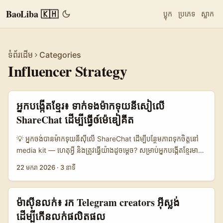
BaoLiba 🇰🇭
ប្លុក
ប្រភេទ
ស្លាក
ទំព័រដើម
Categories
Influencer Strategy
អ្នកបង្កើតខ្មែរ៖ ទាក់ទងម៉ាកទុយនីសៀលើ
ShareChat ដើម្បីធ្វើឲ์ម៉េឌៀគីត
💡 អ្នកចង់បានម៉ាកទុយនីស៊ីលើ ShareChat ដើម្បីបន្ថែមភាពទុកចិត្តនៅ
media kit — ហេតុអ្វី និងត្រូវធ្វើយ៉ាងដូចម្តេច? សម្រាប់អ្នកបង្កើតខ្មែរមាន
ចក្ខុវិស័យចង់លើកកម្ពស់ media kit ដើម្បីទាក់ទាញពាណិជ្ជកម្មអន្តរជាតិ៖
22 មករា 2026
·
3 នាទី
ទំនាក់ទំនងទៅម៉ាកទុយនីស៊ីលើ ShareChat គឺជាសញ្ញាមានប្រសិទ្ធភាព បើ
ធ្វើបានត្រឹមត្រូវ។ ធ្វើឲ្យឈ្មោះម៉ាកសំខាន់ក្នុងប្រទេសផ្សេងទៀតកាន់តែច្បាស់
ពិសេសតំបន់ MENA កំពុងពង្រឹងការវិនិយោគក្នុងឧស្សាហកម្ម influencer
ម៉ាស៊ីនលក់៖ រក Telegram creators អ៊ីស្លង់
— ព័ត៌មាន MENAFN (Gushcloud International) បង្ហាញថាក្រុម
ដើម្បីកើនលក់ផលិតផល
ហ៊ុនធំៗកំពុងពង្រីកទៅ MENA ដើម្បីបង្រួមស្ដង់ដារការទូទាត់ និង