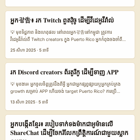
Company) បានរំលឹកថា WhatsApp Channels អាចចែកចាយមាតិកា
KakaoTalk អាចជាគន្លងបង្ហាញ ROI ល្អសម្រាប់វេទិកាសិក្សាអនឡាញ។
ដែលមិនសុចរិតបានច្រើន ដូច្នេះការត្រួតពិនិត្យ creators និងការប្រកាស
ប្រសិនបើអ្នកជា edtech marketer ឬអ្នករៀបចំគណនីរបស់សាលា/
លក្ខណៈពិសេសគឺសំខាន់ (បញ្ចូលព័ត៌មានពី Emma Sadleir)។ ក្នុងអត្ថបទ
បណ្ណាល័យ ខ្ញុំសូមណែនាំចំណុចមួយចំនួនដែលធ្វើឲ្យការជ្រើសរើស និង
អ្នក광告៖ រក Twitch ពួតរ៉ិចូ ដើម្បីវីដេអូវីរ៉ាល់
នេះ ខ្ញុំនឹងបង្ហាញផែនការ អ្នកស្វែងរក និងការវាយតម្លៃសាមញ្ញៗសម្រាប់រក
ដំឡើងផែនការកាន់តែងាយ៖ កំណត់គោលដៅច្បាស់ — តើអ្នកចង់ទាក់ទាញ
និងបង្ហាញ creators WhatsApp នៅ Nigeria ដើម្បីលាតត្រដាង
សិស្ស Jordan ដែលចង់រៀនភាសា អាជីព ឬដើម្បីសិក្សានៅបរទេស? ការ
💡 មុខទិដ្ឋភាព និងហេតុផល នៅពេលអ្នក광告នៅកម្ពុជា ត្រូវការ
ផលិតផលអាហារូបត្ថម្ភរបស់អ្នក — បែបដែលអាចធ្វើបានពីកម្ពុជាប្រាកដ និង
ដាក់ខ្លឹមសារនឹងដាក់អ្នកទៅកាន់ creators ត្រឹមត្រូវ។ ការយល់ដឹងពីបរិបទ
វីដេអូវីរ៉ាល់ពី Twitch creators ក្នុង Puerto Rico អ្នកកំពុងចងចាំពី
មានកំណត់ហានិភ័យ។ 📊 ទិដ្ឋភាពទិន្នន័យ: ប្រៀបធៀប WhatsApp
វប្បធម៌ — និយាយភាសាអង់គ្លេសបានល្អដែរពេលជាមួយសកល, ប៉ុន្តែការ
ព្រឹត្តិការណ៍ទំាងពីរ៖ ការស្វែងរកតារា niche ដែលមាន engagement
25 សីហា 2025
·
5 នាទី
Channels វិជ្ជមានប៉ុន្មាន ទល់នឹង Platform ផ្សេងៗ 🧩 Metric
ប្រើភាសាអារ៉ប/ភាសាបុរាណនៅ Jordan អាចបង្កើនការទាក់ទាញនៅ
ខ្លាំង ហើយបម្លែង livestream clips ទាំងនោះទៅជា content ដែល
WhatsApp Channels Instagram Reels TikTok 👥 Monthly
មហាជន។ បញ្ចូលធាតុបង្ហាញទ្រព្យសម្បត្តិ (proof) — តារាង
ស៊ីសងសម្រាប់ TikTok/FB/YouTube Shorts។ ពន្លឺថ្មីៗក្នុងអ៊ិនធឺណែត
Active 1.200.000 900.000 1.500.000 📈 Avg Engagement
conversion, case studies, និងឯកសារសម្រាប់សហការសិស្សដែល
បង្ហាញថា tournaments លើ livestream — ដូចដែល King León
រក Discord creators ព័រតូរីកូ ដើម្បីទាញ APP
18% 22% 20% 💬 Direct Response Rate 15% 6% 8% 🔒
ស្វែងរកការសិក្សា។ អត្ថបទនេះនឹងដឹកនាំអ្នកពីវិធីស្វែងរក និងទំនាក់ទំនងនឹង
បានរៀបចំ tournament Clash Royale សម្រាប់ creators — អាច
Privacy / Closed High Medium Low 💰 Avg CPM (USD) 2.5
អ្នកបង្កើត Jordan លើ KakaoTalk, រួមទាំងសណ្ឋានចំណាយ, កិច្ចសន្យា
បង្កើតតារាង viral moments ដែលអាចឲ្យ brands ទាក់ទាញទស្សនា។
💡 មុខងារ៖ អ្នកចូលចិត្តត្រូវដឹងពីអ្វី អ្នកជា​អ្នកផ្សព្វផ្សាយឬអ្នកគ្រប់គ្រង
3.0 2.8 តារាងបង្ហាញថា WhatsApp Channels មានភាពខុសគ្នាចម្បង
ប្រភេទណា, និងលំហឆ្ងាយសម្រាប់កម្រិត ROI។ 📊 Data Snapshot
ហើយនៅពេលខ្លះក្រុមហ៊ុនក៏ចាប់ផ្តើមសិក្សា skills influencer ជាផ្លូវការ
growth សម្រាប់ APP ហើយចង់ target Puerto Rico? ការប្រើ
នៅផ្នែក “Direct Response” និង “Privacy” — មានអត្ថប្រយោជន៍
Table — ផ្ទៃតារាងបម្រៀបកាត់ 🧩 Metric Option A Option B
(ហើយសារឆ្នាំ 2025 របស់ Financial Post បង្ហាញថា មាន course ថ្មីៗ
Discord creators នៅលើកោះនេះអាចមានភាពល្អ — ព្រោះ Discord
សម្រាប់ផលិតផលអាហារូបត្ថម្ភដែលត្រូវការការទាក់ទងផ្ទាល់ និង
13 សីហា 2025
·
5 នាទី
Option C 👥 Monthly Active 250.000 400.000 600.000 📈
សម្រាប់ influencer craft) — នេះបង្ហាញថា “creator economy”
ជាប្រភេទ community-driven platform ដែលល្អសម្រាប់
conversion លឿន។ ក៏ប៉ុន្តែ reach ទូទៅនៅ TikTok និង Instagram
Conversion 7% 5% 9% 💰 Avg Fee per Promo (USD) 30 45
កាន់តែមានជំហរ professional ដែលអាចសហការណ៍បាន។ ...
conversion (download) បើអ្នកចេះឡើងលើស្ទាយ community។
អាចធំជាង, ដូច្នេះនិទ្ទេសក៏អាចត្រូវបញ្ចូលឆានែលផ្សេងៗគ្នា​ក្នុងកាសំនួរ។
60 🕒 Typical Campaign Length 2–4 សប្តាហ៍ 1–3 សប្តាហ៍ 4–8
យើងឃើញពីឧទាហរណ៍ Indie Asylum — សហគមន៍ indie game
អ្នកបង្កើតខ្មែរ៖ របៀបទាក់ទងម៉ាកជាអូម៉ានលើ
(ទិន្នន័យគំរូសម្រាប់ការប្រៀបធៀប)។ ...
សប្តាហ៍ តារាងខាងលើបង្ហាញភាពខុសគ្នាដោយសង្ខេបរវាងចំណាត់ថ្នាក់
ដែលចាប់ផ្តើមបង្កើន activity ដោយបង្កើត server, បន្ថែមច្រកអំពីការងារ
ShareChat ដើម្បីចែករំលែកព្រឹត្តិការណ៍ជាមួយស្លាក
បណ្តាញសង្គមពេញនិយមសម្រាប់គោលដៅ Jordan: KakaoTalk
និង automation ដែលជួយក្នុងការរៀបចំទិន្នន័យ ប្រកាសថា server មាន
(Option A) ជាផ្លូវការ niche និងមានក្លិន conversion មធ្យមបើបញ្ចូល