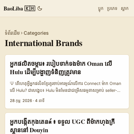
BaoLiba 🇰🇭
ប្លុក
ប្រភេទ
ស្លាក
ទំព័រដើម
Categories
International Brands
អ្នកផលិតចម្ការ៖ របៀបទាក់ទងម៉ាក Oman លើ
Hulu ដើម្បីបង្ហាញទំនិញត្រូវមាន
💡 តើហេតុអ្វីអ្នកផលិតខ្មែរ​គួរចាប់អារម្មណ៍លើការ Connect ម៉ាក Oman
លើ Hulu? ជាសង្ខេប៖ Hulu មិនមែនជាជម្រើសធម្មតាសម្រាប់ seller-
facing ads ទេ, តែវា​មានពន្លឺខ្លាំងសម្រាប់ storytelling និង product
28 កុម្ភៈ 2026
·
4 នាទី
placement ដែលអាចជួយម៉ាក Oman ចូលទៅក្នុងឈុតភ្នែក
ទស្សនិកជនអន្ដរជាតិ — គឺចំពោះ expatriates និង viewers ចង់ស្គាល់
lifestyle Middle East។ សម្រាប់អ្នកផលិតនៅកម្ពុជា៖ ផ្អែកលើករណី
អ្នក​បង្កើត​កុងតេនต์ ៖ ទទួល UGC ពី​ម៉ាក​ហុងក្រី
Mohamed Laibu (អ្នកវ្លក់ Oman) និងទំនាក់ទំនងសហគមន៍របស់គាត់,
ស្ដាន​នៅ Douyin
មានបច្ចុប្បន្នភាពនៃ social selling និង creator trust ដែល