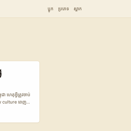
ប្លុក
ប្រភេទ
ស្លាក
ើ
ា ហេតុអ្វីត្រូវចាប់
ay culture ពេញ
់ EU។ ចំណុច
ើស gameplay
gn មិនមែនគ្រាន់តែ