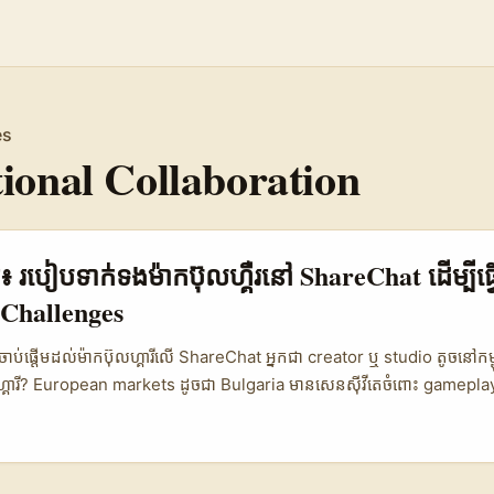
es
tional Collaboration
មែរ៖ របៀបទាក់ទងម៉ាកប៊ុលហ្គឺរនៅ ShareChat ដើម្បីធ្វ
Challenges
រ​គួរចាប់ផ្តើមដល់ម៉ាកប៊ុលហ្គារីលើ ShareChat អ្នកជា creator ឬ studio តូចនៅកម្ពុជ
ហ្គារី? European markets ដូចជា Bulgaria មានសេនស៊ីវីតេចំពោះ gamepl
ោះចង់ស្វែងរក content មាន local flair ដើម្បីបង្កើន engagement នៅតំបន
at ផ្តល់ឱកាសទាក់ទងនឹងសហគមន៍ភាគីទី៣ ហើយអ្នក​អាចប្រើវាដើម្បីដាក់ជម្រ
រឲ្យចាប់អារម្មណ៍។ សំពាធផ្សារ និងគោលបំណងស្ថិតនៅក្នុងការបង្ហាញថា campai