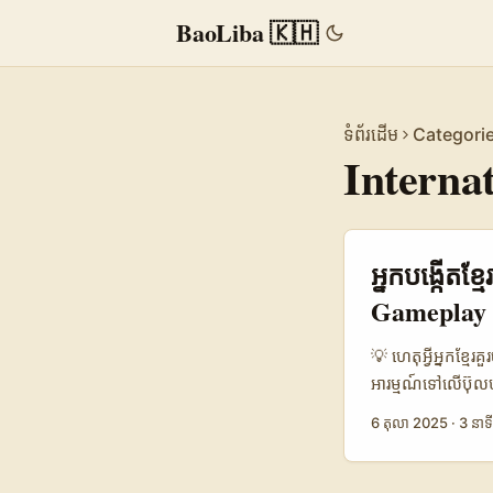
BaoLiba 🇰🇭
ទំព័រដើម
Categori
Interna
អ្នកបង្កើតខ្
Gameplay 
💡 ហេតុអ្វីអ្នកខ្មែ
អារម្មណ៍ទៅលើប៊ុល
និយម — ម៉ាកនៅទីន
6 តុលា 2025
·
3 នាទី
សំខាន់គឺ ShareCh
challenges ដែលគួ