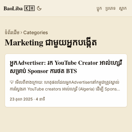
BaoLiba 🇰🇭
ប្លុក
ប្រភេទ
ស្លាក
ទំព័រដើម
Categories
Marketing ជាមួយអ្នកបង្កើត
អ្នកAdvertiser: រក YouTube Creator អាល់ហ្សេរី
សម្រាប់ Sponsor ការថត BTS
💡 មើលពីខាងក្រោយ: ហេតុផលដែលអ្នកAdvertiserនៅកម្ពុជា​ត្រូវស្គាល់
ការស្វែងរក YouTube creators អាល់ហ្សេរី (Algeria) ដើម្បី Sponsor
ខ្លឹមសារ Behind‑the‑Scenes (BTS) គឺជាការប្រកួតប្រជែង — ប៉ុន្តែ
23 តុលា 2025
·
4 នាទី
ឱកាសសម្រាប់ brands ខ្នាតតូច/មធ្យមនៅកម្ពុជា ឬសហការណ៍អន្តរជាតិ
នៅតែមានខ្លាំង។ សំនួរដែលអ្នករក្សាទុកគឺ: តើធ្វើដូចម្តេចដើម្បី យក
content ភាពពិត (authentic) ពី creators អាគ្នេយ៍ តម្លៃសមរម្យ ហើយ
បំបែក friction នៅ workflow? នៅពេលនេះ Google/YouTube កំពុង
ដាក់អភិវឌ្ឍ feature ដែលកាត់បន្ថយ friction — រួមមាន detection