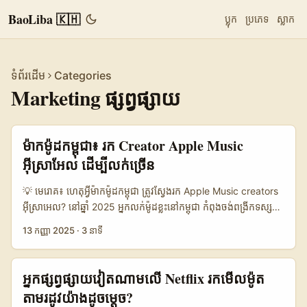
BaoLiba 🇰🇭
ប្លុក
ប្រភេទ
ស្លាក
ទំព័រដើម
Categories
Marketing ផ្សព្វផ្សាយ
ម៉ាកម៉ូដកម្ពុជា៖ រក Creator Apple Music
អ៊ីស្រាអែល ដើម្បីលក់ច្រើន
💡 មេរោគ៖ ហេតុអ្វីម៉ាកម៉ូដកម្ពុជា ត្រូវស្វែងរក Apple Music creators
អ៊ីស្រាអេល? នៅឆ្នាំ 2025 អ្នកលក់ម៉ូដខ្លះនៅកម្ពុជា កំពុងចង់ពង្រីកទស្សនៈ
ទៅទីផ្សារអន្តរជាតិ — ហើយចរចាជាមួយអ្នកបង្កើតពីពិភពតន្ត្រីគឺជាជម្រើស
13 កញ្ញា 2025
·
3 នាទី
ក្មេងម៉ូដ។ មិនបានច្រើននោះទេ: Justin Bieber ជាឧទាហរណ៍ច្បាស់ គាត់
មិនត្រឹមតែទទួលស្គាល់ឡើងវិញនៅលើបណ្ដាញទេ — តែគាត់ក៏ដាក់
ប្រាក់ពីចម្រៀងទៅម៉ាកសម្លៀកបំពាក់ Skylrk រួមទាំងប្រូម៉ូតផលិតផល។
អ្នកផ្សព្វផ្សាយវៀតណាមលើ Netflix រកមើលម៉ូត
ឧទាហរណ៍នេះបង្ហាញថា សិល្បករប្រភេទតន្ត្រីអាចជាអ្នកលក់ម៉ាកម៉ូដដែល
តាមរដូវយ៉ាងដូចម្តេច?
មាន “context” ជាក់លាក់។ សម្រាប់ម៉ាកកម្ពុជា គោលបំណងស្វែងយល់ពី