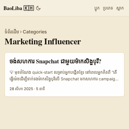
BaoLiba 🇰🇭
ប្លុក
ប្រភេទ
ស្លាក
ទំព័រដើម
Categories
Marketing Influencer
ចង់សហការ Snapchat ជាមួយម៉ាក​សិង្ហបុរី?
💡 មុខតំណែង quick-start សម្រាប់អ្នក​បង្កើត​ខ្មែរ នៅពេលអ្នកគិតពី “តើ
ធ្វើម៉េចដើម្បីទាក់ទងម៉ាក​សិង្ហបុរីលើ Snapchat មកសហការ campaign
វែលណេស?” — អ្នកចង់ឲ្យល្អគ្រប់ទាំង profile, proof, និង pitch មើល
28 សីហា 2025
·
5 នាទី
ស្រួលព្រមទាំងអាច scale បាន។ មិនមែនម៉ាកទាំងអស់នឹងឆ្លើយតបទៅនឹង
DM របស់អ្នកទេ — និងនៅទីនេះគឺជាបច្ចេកទេសដែលអ្នកធ្វើបាន ពីរៀបចំ​
សូម្បីតែល្អក្នុង 48 ម៉ោងដើម្បីទទួលឱកាសពេញទំហឹង។ សង្ខេបខ្លី៖ - ចង់
targeted — ចេះចែកចំណែកម៉ាកដែលមាន interest ទៅនឹង
wellness, spa, boutique fitness, nutraceuticals, និង B2B
DMCs (Destination Management Companies) ដែលធ្វើ deal