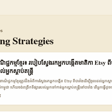
es
ng Strategies
ិជ្ជកម្មខ្មែរ៖ របៀបស្វែងរកអ្នកបង្កើតមាតិកា Etsy ពី
្នកស្តាប់តន្ត្រី
ាណិជ្ជកម្មខ្មែរត្រូវដឹងអំពីការស្វែងរកអ្នកបង្កើត Etsy ពីបារាំងដើម្បីចូលដល់អ្នកស្តាប់
្ពុជា ហើយចង់ពង្រីកទីផ្សាររបស់អ្នកទៅកាន់អ្នកស្តាប់តន្ត្រីនៅបារាំង តើអ្នកធ្វើដូចម្
y ពីបារាំងដែលមានសមត្ថភាពបង្កើតមាតិកាដែលទាក់ទាញក្រុមគោលដៅនេះ? បញ្ហា
ី
Etsy ជាវេទិកាវិចិត្រសិល្បៈ និងផលិតផលដើម ដែលមានអ្នកបង្កើតជាច្រើន ផ្សេងៗគ
 ក៏ប៉ុន្តែការស្វែងរកអ្នកបង្កើត Etsy ពីបារាំងដែលមានមុខងារជាអ្នកបង្កើតមាតិក