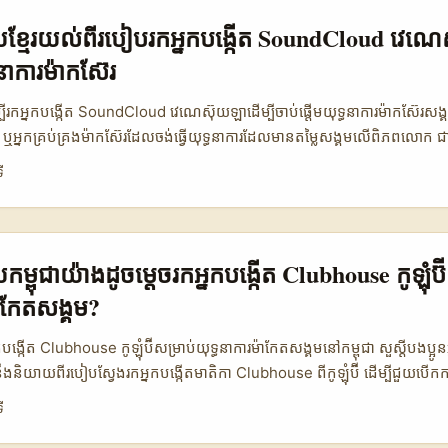
កាសមួយដ៏ល្អសម្រាប់អ្នកផ្សាយពាណិជ្ជកម្មខ្មែរដែលចង់បង្កើតសហការណ៍ និងចូលរួមក
្ថន័យសំខាន់គឺ ការបង្កើតមាតិការួមជាមួយអ្នកបង្កើត Etsy ពីបារាំងអាចជួយឱ្យ
្សាយខ្មែរយល់ពីរបៀបរកអ្នកបង្កើត SoundCloud វេណ
ិត និងឆ្លើយតបទៅនឹងចំណង់ចំណូលចិត្តរបស់អ្នកស្តាប់តន្ត្រីបានយ៉ាងមានប្រសិទ្ធ
នាការម៉ាកស៊ែរ
ស្វែងរក និងភ្ជាប់ទំនាក់ទំនងជាមួយអ្នកបង្កើត Etsy ពីបារាំង ដូចជាការប្រើប្រាស់ 
រស្វែងរកតាមប្រភេទផលិតផលដែលពាក់ព័ន្ធនឹងតន្ត្រី។ អ្នកផ្សាយពាណិជ្ជកម្មនៅក
ើម្បីរកអ្នកបង្កើត SoundCloud វេណេស៊ុយឡាដើម្បីចាប់ផ្តើមយុទ្ធនាការម៉ាកស៊ែរ​សង្
រាប់បង្កើតយុទ្ធសាស្រ្ត influencer marketing ដ៏មានប្រសិទ្ធភាពក្នុងឆ្នាំ ២០២៥ 
ុជា ឬអ្នកគ្រប់គ្រងម៉ាកស៊ែរដែលចង់ធ្វើយុទ្ធនាការដែលមានតម្លៃសង្គមលើពិភពលោក​ 
្វែងរកអ្នកបង្កើត Etsy ពីបារាំង និងការចូលដល់អ្នកស្តាប់តន្ត្រី 🧩 វិមាត្រ ការស
ង្កើតមាតិកាច្នៃប្រឌិតពីវេណេស៊ុយឡា តើធ្វើដូចម្តេចដើម្បីឲ្យបានល្អបំផុត? ពួកគេកំព
ី
ម ការប្រើប្រាស់ SEO និង Keyword 👥 ចំនួនអ្នកបង្កើតដែលអាចរកបាន 400
ជាប់ដ៏ជ្រាលជ្រៅ និងមានឥទ្ធិពលក្នុងការផ្សព្វផ្សាយយុទ្ធនាការម៉ាកស៊ែរសង្គមដែល
រាការចុះបញ្ជីថ្មីក្នុង 6 ខែ 12% 18% 10% 💰 តម្លៃមធ្យមនៃការកម្មង់មួយ $35
បណ្តាញ SoundCloud បានក្លាយជាវេទិកាផ្ដល់ឱកាសដ៏ល្អសម្រាប់អ្នកបង្កើតតន្ត្
ត្រី ល្អ ល្អជាង ល្អ ⏱️ ពេលវេលាពិតប្រាកដសម្រាប់ការតភ្ជាប់ មធ្យម 3-5 ថ្ងៃ 1-2 
ញសិល្បៈ និងទំនុកចិត្តផ្ទាល់ខ្លួន។ ការរកឃើញអ្នកបង្កើតដែលទាក់ទាញ និងមានបំណងច
មដានតាមបណ្តាញសង្គមជាវិធីមានប្រសិទ្ធភាពបំផុតក្នុងការស្វែងរកអ្នកបង្កើត Ets
ចសំខាន់ៗដែលយើងត្រូវចាប់អារម្មណ៍៖ តំណភ្ជាប់ផ្ទាល់ខ្លួន, ចំនុចប្រទាក់សង្គម
សាយកម្ពុជាយ៉ាងដូចម្តេចរកអ្នកបង្កើត Clubhouse កូឡុំប៊
អាចរកបានច្រើនជាង និងមានភាពទាក់ទាញខ្ពស់ជាងវិធីស្វែងរកតាម Etsy ឬ SEO បែ
ខ្ញុំសូមចែករំលែកវិធីសាស្រ្ត និងចំណុចសម្គាល់ជាក់លាក់ដែលអាចជួយអ្នកផ្សព្វផ្សាយខ
៉ាកែតសង្គម?
ជាគួរតែប្រើប្រាស់ការតាមដានបណ្តាញសង្គមជាចម្បង បូករួមជាមួយការស្វែងរកតាម Et
បង្កើត SoundCloud ពីវេណេស៊ុយឡា ដើម្បីចាប់ផ្តើមយុទ្ធនាការម៉ាកស៊ែរសង្
ិកា និងបង្កើតការតភ្ជាប់លឿនជាងមុន។ ...
៖ ការប្រៀបធៀបវេទិកាពេញនិយមសម្រាប់រកអ្នកបង្កើត SoundCloud វេណេស៊ុយឡា 
បង្កើត Clubhouse កូឡុំប៊ីសម្រាប់យុទ្ធនាការម៉ាកែតសង្គមនៅកម្ពុជា សួស្ដីបងប្អូន
ាំខែ (លាន) 💡 តម្លៃជូនដំណឹងសម្រាប់អ្នកផ្សព្វផ្សាយ 🔧 ឧបករណ៍គាំទ្រ SoundClo
ងនឹងនិយាយពីរបៀបស្វែងរកអ្នកបង្កើតមាតិកា Clubhouse ពីកូឡុំប៊ី ដើម្បីជួយបើកកា
ags, Direct Messaging Instagram 2,000.0 មធ្យម Stories, DM, Coll
ត្រូវសង្គម។ ពិតណាស់ ការរួមបញ្ចូលអ្នកបង្កើតមាតិកាដែលមានឥទ្ធិពលក្នុងសហគ
ី
ប Subreddits, AMA, Upvotes Twitter 450.0 មធ្យម Hashtags, Repl
អ្នកបង្ហាញភាពចូលរួមសង្គម និងបង្កើតភាពទាក់ទាញជាមួយមនុស្សជាច្រើនជាងមុន។
វេទិកាពេញនិយមដែលអាចប្រើសម្រាប់រក និងធ្វើសហការជាមួយអ្នកបង្កើត Sound
ញអ្នកទាំងនេះ? អ្នកត្រូវតែចេះប្រើបច្ចេកវិទ្យា ស្វែងរកតាមបណ្តាញសង្គម និងស្វែងយល