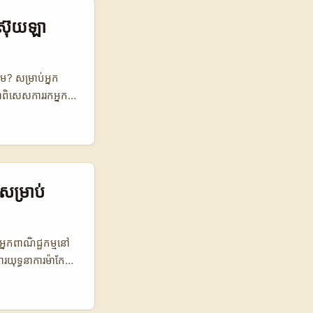
្នុងសហគមន៍បង្កើត
អ្នកទទួលបានមាតិកា
េស៊ុយឡា
ភាព។ អត្ថបទនេះនឹង
SEO, ការតាមដាន
ម្ពុជានឹងទទួលបាន
គម? សម្រាប់អ្នក
និងបន្ទាប់ពីនេះ។ 📊
ជាពិសេសការរកអ្នក
្វែងរកតាម Etsy ការ
ុងស្វែងរកមធ្យោបាយ
+ ច្រើនជាង 600
មានភាពទំនុកចិត្ត។
 $45 $30 🧑‍🎤
រីនៅវេណេស៊ុយឡា ដោយ
ថ្ងៃ 5-7 ថ្ងៃ តារាង
ូលរួមក្នុងយុទ្ធនា
y ពីបារាំងដែលមាន
, និងការសហការយ៉ាង
ីសម្រាប់
បដើម។ អ្នកផ្សាយ
្មែររកឃើញ និងបង្កើត
sy ដើម្បីបង្កើតការ
គមដែលមានឥទ្ធិពល។
 វេទិកា 👥 ចំនួន
អ្នកពាណិជ្ជកម្មនៅ
ud 76.0 ខ្ពស់
រយុទ្ធនាការម៉ាកែត
aboration Tags
មន៍កូឡុំប៊ី
ies, Mentions
 តែសំណួរគឺ តើធ្វើ
Cloud
់ពីវប្បធម៌ប្លែកៗ