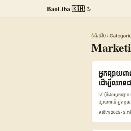
BaoLiba 🇰🇭
ទំព័រដើម
Categori
Marketi
អ្នកផ្សាយពាណ
ដើម្បីឈានដល់អ
💡 អ្វីដែលអ្នកផ្សាយព
ផ្សាយពាណិជ្ជកម្មនៅកម
បង្កើតមាតិកា Ets
9 សីហា 2025
·
2 នាទ
ងាយស្រួលទេ ព្រោះ 
គណនីនៅលើវេទិកានេះ។