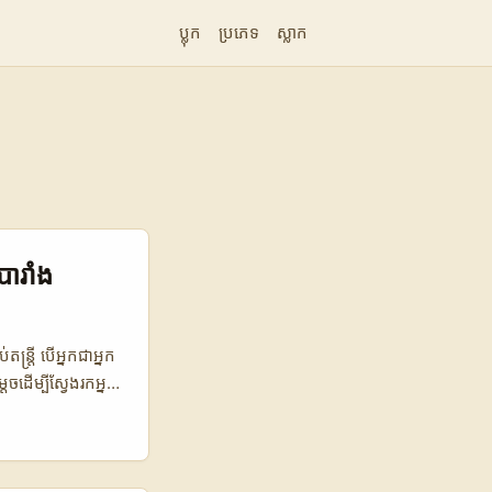
ប្លុក
ប្រភេទ
ស្លាក
បារាំង
តន្ត្រី បើអ្នកជាអ្នក
តេចដើម្បីស្វែងរកអ្នក
នេះមិនមែនជារឿង
្នាចំនួនមួយលាន
ាដើម្បីទាក់ទាញអ្នក