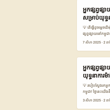
ស្តាប់តន្ត្រីគឺជាឱ
មាតិកាពិភពលោក។ អត
អ្នកផ្សព្វផ
ដែលមានភាពច្នៃប្រឌ
សម្រាប់យុទ្ធ
បង្ហាញពីវិធីសាស្រ្ត
បណ្តាញសង្គម និងកា
💡 តើធ្វើដូចម្តេចដ
គន្លឹះដ៏មានតម្លៃសម្
ផ្សព្វផ្សាយនៅកម្ព
តារាងប្រៀបធៀប៖ ការស
បង្កើតតន្ត្រីឬអ្នកប
7 សីហា 2025
·
2 នាទ
តាមដានបណ្តាញសង្គ
ដែលអាចបង្កើតការតភ្
ប្រហែល 350 📈 អត្
ក្នុងពេលថ្មីៗនេះ 
ភាពសមស្របសម្រាប់តន្
ផ្តល់ឲ្យពួកគេបង្ហា
នេះបង្ហាញថា ការតា
ការម៉ាកស៊ែរមានចំណុ
អ្នកផ្សព្វផ្
មាតិកាតន្ត្រី។ វា
ស្មោះត្រង់។ ទីនេះ 
យុទ្ធនាការម
ពាណិជ្ជកម្មនៅកម្ពុ
សហការណ៍ជាមួយអ្នក
ចាប់អារម្មណ៍លើមាត
📊 តារាងទិន្នន័យ
💡 របៀបស្វែងរកអ្នក
អ្នកប្រើប្រាស់ប្រច
កម្ពុជា! ថ្ងៃនេះយើ
Playlist, Hasht
ដែលមានភាពទទួលខុស
3 សីហា 2025
·
2 នាទ
Reddit 430.0 ទា
អាចជួយឲ្យម៉ាករបស់
តារាងនេះបង្ហាញពី
ដូចម្តេចដើម្បីរកឃើ