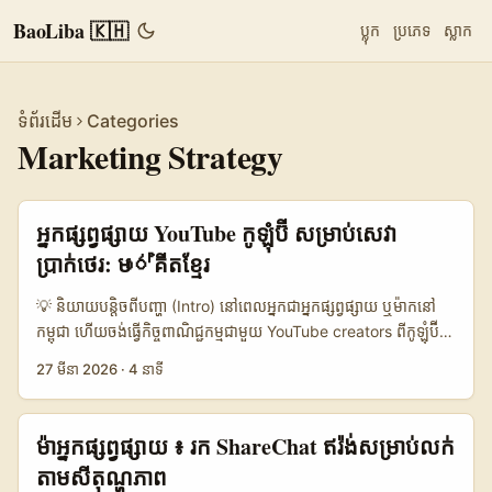
BaoLiba 🇰🇭
ប្លុក
ប្រភេទ
ស្លាក
ទំព័រដើម
Categories
Marketing Strategy
អ្នកផ្សព្វផ្សាយ YouTube កូឡុំប៊ី សម្រាប់សេវា
ប្រាក់ថេរ: មාර්គីតខ្មែរ
💡 និយាយបន្តិចពីបញ្ហា (Intro) នៅពេលអ្នកជាអ្នកផ្សព្វផ្សាយ ឬម៉ាកនៅ
កម្ពុជា ហើយចង់ធ្វើកិច្ចពាណិជ្ជកម្មជាមួយ YouTube creators ពីកូឡុំប៊ី
វត្ថុបំណងចម្បងមិនមែនតែ “រកឃើញ” ទេ — ត្រូវដឹងថា តើCreatorនោះ
27 មីនា 2026
·
4 នាទី
មាន audience ត្រឹមត្រូវ សហការីល្អ និងអាចសម្រេច ROI ជាក់ច្បាស់
ក្រោមស្តង់ដារ fixed-fee ឬអត់។ កូឡុំប៊ីកំពុងរីកចម្រើនយ៉ាងឆាប់រហ័សក្នុង
សេដ្ឋកិច្ចអ្នកបង្កើត—Lina Cáceres ដែលអាចមកពីអត្ថបទនៅ Semana
ម៉ាអ្នក​ផ្សព្វផ្សាយ ៖ រក ShareChat ឥរ៉ង់សម្រាប់លក់
បានលើកឡើងថា កូឡុំប៊ី «មាន potential» និង creators ច្រើនកើន
តាមសីតុណ្ហភាព
ឡើង, និងប្លង់ដigitaលដូចជា Hotmart កំពុងជួយ creators monetize