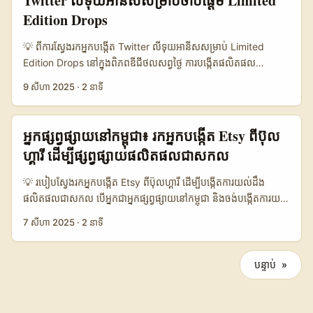
Twitter លីទុយអានីសសម្រាប់ចាប់ផ្តើម Limited
ដោយសារតែវាបង្កើតបរិយាកាសឲ្យអ្នកប្រើប្រាស់អាចចូលរួមក្នុងក្រុមតូចៗ
យល់ដឹងផ្ទាល់ខ្លួននៅស៊ីប្រ៊ុសអាចនាំឱ្យមាន conversion គិតថាកាន់តែ
Edition Drops
ដែលមានការចែករំលែកចំណាប់អារម្មណ៍ដូចគ្នា។ នៅPuerto Rico
ប្រសើរ ប្រសិនបើអ្នកផលិត creative ត្រឹមត្រូវ។ ...
មានសហគមន៍Discordជាច្រើន ដែលអ្នកបង្កើតមាតិកាដូចជា
💡 ពីការស្វែងរកអ្នកបង្កើត Twitter លីទុយអានីសសម្រាប់ Limited
Streamers, អ្នករៀបចំហ្គេមឯករាជ្យ (Indie game developers)
Edition Drops នៅក្នុងពិភពឌីជីថលសព្វថ្ងៃ ការបង្កើតផលិតផល
សហការជាមួយគ្នាដើម្បីផ្សព្វផ្សាយគំនិតសំខាន់ៗរួមទាំងការចិញ្ចឹមបរិស្ថាន
Limited Edition (ផលិតផលកំណត់ចំនួន) កាន់តែមានប្រជាប្រិយភាព
ផងដែរ។ តាមរយៈការស្រាវជ្រាវ និងការពិភាក្សាជាមួយអ្នកជំនាញដូចជា
9 សីហា 2025
·
2 នាទី
ដោយសារតែវាជាវិធីអស្ចារ្យក្នុងការបង្កើត buzz និងការទាក់ទាញអតិថិជន
Christopher Chancey ដែលជាអ្នកបង្កើត Indie Asylum ក្រុមហ៊ុន
ជាមួយនឹងការលក់ដែលមានកំណត់។ ប៉ុន្តែបញ្ហាគឺ៖ តើធ្វើដូចម្តេចដើម្បី
ដែលបានបង្កើតសហគមន៍ Discord សម្រាប់អ្នកបង្កើតហ្គេមឯករាជ្យនៅ
ស្វែងរកអ្នកបង្កើតខ្លឹមសារដែលមានឥទ្ធិពលនៅលីទុយអានីសលើ Twitter
អ្នកផ្សព្វផ្សាយនៅកម្ពុជា៖ រកអ្នកបង្កើត Etsy ពីប៊ុល
Montreal គឺធ្វើឲ្យយើងឃើញថា ការបង្កើតបណ្តាញសហគមន៍លើ
ដើម្បីជួយបញ្ចេញការលក់នេះបានពិតប្រាកដ? សម្រាប់អ្នកផ្សព្វផ្សាយនៅ
Discord ជាវិធីដ៏មានប្រសិទ្ធភាពក្នុងការស្វែងរកនិងសហការជាមួយអ្នក
ហ្គារី ដើម្បីផ្សព្វផ្សាយផលិតផលជាសកល
កម្ពុជា ការបង្កើតសហការណ៍ជាមួយអ្នកបង្កើតមាតិកាផ្សេងជាតិគឺជាវិធីសាស្រ្ត
បង្កើតក្នុងតំបន់ណាមួយ។ 📊 ការប្រៀបធៀបវេទិកា Discord និងវេទិកា
សំខាន់សម្រាប់ពង្រីកទីផ្សារ និងបង្កើតសិទ្ធិលក់លើផ្សារអន្តរជាតិ។ Twitter
ផ្សេងៗសម្រាប់អ្នកបង្កើត (Puerto Rico និងតំបន់ផ្សេងៗ) 🧩 វិមាត្រ
💡 របៀបស្វែងរកអ្នកបង្កើត Etsy ពីប៊ុលហ្គារី ដើម្បីបង្កើតការយល់ដឹង
គឺជាវេទិកាមួយដែលមានអ្នកប្រើប្រាស់វ័យក្មេងច្រើននៅលីទុយអានីស ហើយវា
Puerto Rico Discord Creators Montreal Indie Asylum
ផលិតផលជាសកល បើអ្នកជាអ្នកផ្សព្វផ្សាយនៅកម្ពុជា និងចង់បង្កើតការយល់
ផ្តល់ឱកាសដ៏ល្អសម្រាប់ការស្វែងរកនិងកសាងបណ្តាញអ្នកបង្កើតដែលមាន
Discord Global Discord Creators 👥 អ្នកប្រើប្រាស់ប្រចាំខែ
ដឹងអំពីផលិតផលរបស់អ្នកនៅទីផ្សារពិភពលោក តើធ្វើដូចម្តេចដើម្បីស្វែងរក
7 សីហា 2025
·
2 នាទី
ភាពសាកសម។ ការស្វែងរកនេះមិនត្រឹមត្រូវតែជាការស្វែងរកតាមរយៈ
15,000+ 1,000+ ពាន់លាន+ 📈 កម្រាស់ការចូលរួម 35% 50% 40%
អ្នកបង្កើត Etsy ពីប៊ុលហ្គារីដែលមានសក្តានុពល? ពួកគេជាគន្លងដ៏មានតម្លៃ
hashtag ឬ keyword តែប៉ុណ្ណោះទេ តែអ្នកផ្សព្វផ្សាយក៏ត្រូវយល់ពីបរិបទ
💬 ការពិភាក្សាប្រចាំថ្ងៃ 2000+ 500+ 10,000+ 🌱 មាតិកាចិញ្ចឹម
សម្រាប់ការចែកចាយផលិតផលតាមបណ្តាញសង្គម និងបណ្តាញលក់
វប្បធម៌និងទំនាក់ទំនងក្នុងសហគមន៍ Twitter នៅលីទុយអានីសផងដែរ
បរិស្ថាន ខ្លាំង មធ្យម ខ្លាំង 📣 យុទ្ធនាការបង្កើតដោយអ្នកបង្កើត មាន មាន
បណ្ដាញ។ ប៊ុលហ្គារីគឺជាប្រទេសមួយក្នុងសម្ព័ន្ធអឺរ៉ុបដែលកំពុងមានការលេច
បន្ទាប់ »
ដើម្បីធានាថាការចាប់ផ្តើម Limited Edition Drops នឹងទទួលបានភាព
មាន តាមតារាងនេះ យើងអាចមើលឃើញថា
ឡើងជាផ្នែកមួយនៃទីផ្សារបង្កើតមាតិកា និងសិល្បៈជាថ្មី។ តាមរយៈវេទិកា
ជោគជ័យ។ 📊 តារាងទិន្នន័យ៖ ការប្រៀបធៀបទៅលើអ្នកបង្កើត Twitter
សហគមន៍DiscordនៅPuerto Rico មានអ្នកប្រើប្រាស់ប្រចាំខែជាច្រើន
Etsy អ្នកបង្កើតនៅទីនេះកំពុងបង្ហាញសមត្ថភាពបង្កើតផលិតផលដើមទេសក៍
ក្នុងប្រទេសលីទុយអានីស និងប្រទេសផ្សេងៗ 🧩 មាត្រា លីទុយអានីស ប៉ូឡូញ
ហើយកម្រាស់ការចូលរួមគឺខ្ពស់ ទាំងការផ្សព្វផ្សាយមាតិកាចិញ្ចឹមបរិស្ថានក៏
ដែលមានស្នាដៃល្អ និងអាចរួមចំណែកជួយបង្កើតសេដ្ឋកិច្ចឌីជីថល។ ការ