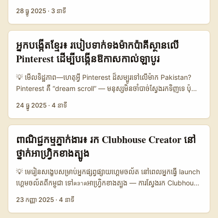
ពាក់ព័ន្ធក្នុងអាស៊ី), រួមបញ្ចូលនឹងមតិទីផ្សារអន្តរជាតិដែលរាយការណ៍ដោយ
streaming: Disney Plus កំពុងធ្វើឲ្យប្រព័ន្ធស្វែងរកល្អ និងបញ្ចូលមាតិកា
28 ធ្នូ 2025
·
3 នាទី
La Vanguardia និង OpenPR ដើម្បីដាក់ជាគន្លងអនុវត្តបានសម្រាប់អ្នក
នានាដូចជា Hulu និង Star+ សម្រាប់តំបន់ខ្លះៗ — ប្រែប្រួលនេះបើកទ្វារឱ្យ
ផ្សព្វផ្សាយនៅកម្ពុជា។ 📊 ទិដ្ឋភាពទិន្នន័យសង្ខេប (Country/Platform
ឱកាសសហការជាមួយម៉ាក និងម្ចាស់មាតិកា (អនុវត្តដោយការណែនាំពី
Comparison) 🧩 Metric Twitter Mongolia bilibili (JP→CN
ពិភពឌីជីថល ដូចដែលមាននៅក្នុងព័ត៌មានចុងឆ្នាំ)។ ការស្វែងរក “ធ្វើ
អ្នកបង្កើតខ្មែរ៖ របៀបទាក់ទងម៉ាកប៉ាគីស្ថានលើ
model) Regional TikTok Streams 👥 Monthly Active
giveaway ជាមួយម៉ាករុស្ស៊ីលើ Disney Plus” មានមូលដ្ឋានពីចំណង់
Pinterest ដើម្បីបង្កើនឱកាសកាល់ឡាបូរ
250.000 1.200.000 800.000 📈 Average Stream
ចំណូលចិត្តមួយ: ម៉ាកចង់ស្តាប់អ្នករៀបចំជំនួបនឹងទស្សនិកជនថ្មី ហើយអ្នក
Conversion 6% 12% 9% 💸 Avg CPM for Promo $6.5 $12
បង្កើតចង់បាន engagement និង growth។ ទោះបីជា Disney Plus
💡 មើលទិដ្ឋភាព—ហេតុអ្វី Pinterest ដ៏សម្បូរទៅលើម៉ាក Pakistan?
$5 🧭 Localization Need High Medium Medium 🔒 Platform
មិនមែនបណ្តាញផ្សព្វផ្សាយផ្ទាល់ម៉ាកទេ តែវាកើតឡើងថា មាតិកាដែល
Pinterest គឺ “dream scroll” — មនុស្សមិនចាំបាច់ស្វែងរកទិញទេ ប៉ុន្តែ
Access Complexity Low High Low តារាងបង្ហាញភាពខុសគ្នារវាង
ស្ថិតលើវាជាកន្លែងដែលម៉ាកពាក់ព័ន្ធ—ជា sponsor, product
ពួកគេចាប់អារម្មណ៍ពីភាពច្នៃប្រឌិត និងកាតាឡុកដែលអាចបម្លែងទៅការ​ទិញ
ចំណុចពេល​ប្រើ Twitter ម៉ុងហ្គោលី និងមូដែល stream ដទៃទៀត។
24 ធ្នូ 2025
·
4 នាទី
placement ឬ partnership។ ចំនុចគន្លឹះ៖ ដើម្បីទាក់ទង “ម៉ាករុស្ស៊ី” អ្នក
បាន។ តាមការសង្កេតពីកម្មវិធីពាណិជ្ជកម្មពិភពលោក — Marriott និងក្រុម
bilibili សំរាប់ VTuber ម៉ែទឹកមាន conversion ខ្ពស់ប៉ុន្តែច្រើនលទ្ធភាព
ត្រូវដំណើរការបែបផ្ទាល់ (PR/agency), ការពិនិត្យប្រព័ន្ធច្បាប់ និងបុគ្គលិកា
ហ៊ុនរាយបានប្រើ Pinterest ដើម្បីផ្លាស់ប្តូរជំនួយចេតនា inspiration →
ចូលដំណើរការ; Twitter Mongolia មាន audience តូច ប៉ុន្តែចូលប្រើ
ដែលចូលចិត្តភាសា។ ការយល់ដឹងពី message framing និង
purchase។ ករណី Nykaa និង Tira ដែលយើងយល់ពី Reference
បានងាយនិងលើកលែងសម្រាប់ offers តូចៗ និង localized CTA។ ...
ពាណិជ្ជកម្មភ្នាក់ងារ៖ រក Clubhouse Creator នៅ
តម្រូវការហិរញ្ញវត្ថុ គឺជាចំណុចសំខាន់ — ប្រភពអត្ថបទបញ្ចាក់ពីការប្រើប្រាស់
Content បង្ហាញថា ម៉ាកអាចប្រើ influencer formats (GRWM,
ថ្នាក់អាហ្វ្រិកខាងត្បូង
បច្ចេកវិទ្យាព័ត៌មានដើម្បីផ្លាស់ប្តូរមненийសង្គម (Politico ត្រូវបានរៀបរាប់
unboxing, quick-hit reels) ដើម្បីដាក់កាដោយផ្នែកនៃ sale
នៅក្នុងអត្ថបទយោង) — ហើយនេះបញ្ជាក់ថា ការទំនាក់ទំនងត្រូវមានភាព
moments និង impulse buying។ សម្រាប់អ្នកបង្កើតនៅកម្ពុជា ដែលចង់
💡 មេរៀនសង្ខេបសម្រាប់អ្នកផ្សព្វផ្សាយហ្គេមចល័ត នៅពេលអ្នកធ្វើ launch
ច្បាស់ និងធានាសុវត្ថិភាពសហការណ៍។ ...
ទាក់ទងម៉ាកពី Pakistan (fashion, beauty, home décor, FMCG),
ហ្គេមចល័តពីកម្ពុជា ទៅตลาดអាហ្វ្រិកខាងត្បូង — ការស្វែងរក Clubhouse
ចំនុចមូលដ្ឋានគឺ៖ បង្ហាញកំរិតជំនាញលើ Pinterest, បង្កើត portfolio
creators មាន potential ដោយសារតែអ្នកលេងក្រុម niche ធំបន្តិច និង
23 កញ្ញា 2025
·
4 នាទី
ពិសេសសម្រាប់ម៉ាកនៅ Pakistan, និងយល់ពី trend local និង
audio-native engagement ខ្ពស់។ តែអ្នកក៏ប៉ះពាល់នឹងភាព
seasonal triggers (Black Friday/Flash sales/collection
ephemeral នៃ audio rooms, discovery មិនច្បាស់, និងភាពខុសគ្នា