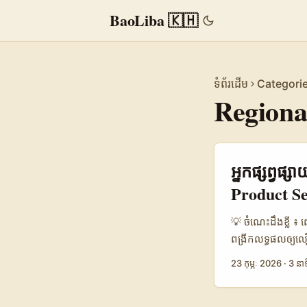
BaoLiba 🇰🇭
ទំព័រដើម
Categori
Regiona
អ្នកផ្សព្វផ្
Product S
💡 ចំណេះដឹងខ្លី ៖ 
ពង្រីកលទ្ធផលឲ្យ
ពិភពលោក: ចំនួន c
23 កុម្ភៈ 2026
·
3 នាទ
community-fit ន
Courtney Powell