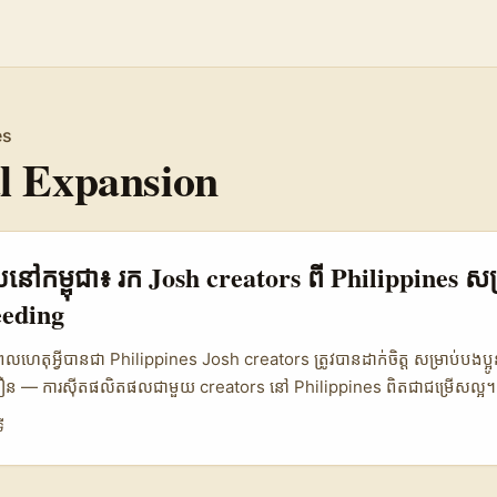
es
l Expansion
សាយនៅកម្ពុជា៖ រក Josh creators ពី Philippines សម
eeding
ពេលហេតុអ្វីបានជា Philippines Josh creators ត្រូវបានដាក់ចិត្ត សម្រាប់បងប្អ
លឿន — ការស៊ីតផលិតផលជាមួយ creators នៅ Philippines ពិតជាជម្រើសល្អ
reators បន្តកើន ហើយរបៀបពង្រីកពិតជាមិនមានអ្វីសំខាន់ជាងការស្វែងរកនរ
ី
ិង trust ដែលអាចបម្លែង product sample ទៅជា sales ឬ awareness (
, 500 Global ទាក់ទងនឹងមាតិកា creator economy និងលទ្ធភាពសេដ្ឋកិច្ច