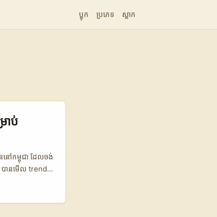
ប្លុក
ប្រភេទ
ស្លាក
្រាប់
ូននៅកម្ពុជា ដែលចង់
។ បានមើល trend
ណាដែលមាន
យោងតាម
)។ Josh — short-