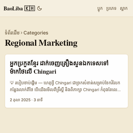
BaoLiba 🇰🇭
ប្លុក
ប្រភេទ
ស្លាក
ទំព័រដើម
Categories
Regional Marketing
អ្នកប្រកួតខ្មែរ ដាក់ចេញគ្រឿងសួនឯកទេសទៅ
ម៉ាកថៃលើ Chingari
💡 របៀបចាប់ផ្តើម — ហេតុអ្វី Chingari ជាច្រកសំខាន់សម្រាប់ចែករំលែក
កន្លែងលាក់ពីថៃ បើយើងមើលពីទ្រឹស្តី និងពិភាក្សា Chingari កំពុងតែលេច
ឡើងជាមួយសហគមន៍ប៉ះពាល់ថ្មីៗ នៅឡើយផង — ជារៀងរាល់ថ្ងៃមានវីដេអូ
2 តុលា 2025
·
3 នាទី
បែប UGC, challenge និង livestream ដែលអាចញាតិផលចម្រុះ។
សម្រាប់អ្នកបង្កើតខ្មែរដែលចង់ “reach” ម៉ាកថៃ ដើម្បីបញ្ចេញ hidden
local gems (ហាងបឺតៗ, សួនច្បារ, បង្អែមទំហំតូច) — តម្រូវការមិនត្រឹម
ត្រូវជាច្រើនទេ: content hook ដែលទាក់ទាញ, ផ្នែក localized (ភាសា/
តម្លៃ), និង path to brand contact (DM ផ្ទាល់, email ជាផ្លូវការ, ឬ