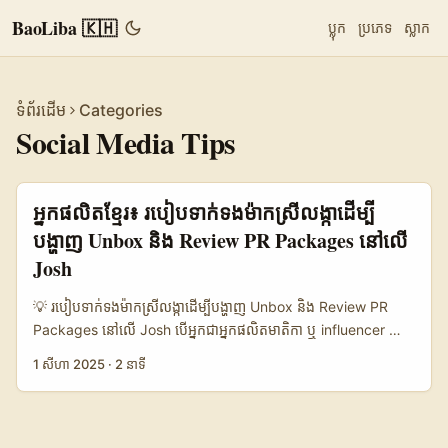
BaoLiba 🇰🇭
ប្លុក
ប្រភេទ
ស្លាក
ទំព័រដើម
Categories
Social Media Tips
អ្នកផលិតខ្មែរ៖ របៀបទាក់ទងម៉ាកស្រីលង្កាដើម្បី
បង្ហាញ Unbox និង Review PR Packages នៅលើ
Josh
💡 របៀបទាក់ទងម៉ាកស្រីលង្កាដើម្បីបង្ហាញ Unbox និង Review PR
Packages នៅលើ Josh បើអ្នកជាអ្នកផលិតមាតិកា ឬ influencer នៅ
កម្ពុជា ហើយចង់ស្វែងរកម៉ាកស្រីលង្កាជាដៃគូសម្រាប់ធ្វើវីដេអូចែករំលែក
1 សីហា 2025
·
2 នាទី
Unbox និង Review PR packages នៅលើបណ្ដាញសង្គមពេញនិយម
ជាពិសេសលើ Josh អ្នកគួរតែដឹងថា ការទាក់ទង និងចាប់ផ្តើមសហការ
ជាមួយម៉ាកបរទេសមិនមែនជារឿងងាយៗទេ។ ស្រីលង្កាជាប្រទេសដែលមាន
ម៉ាកធំៗជាច្រើនដែលកំពុងពង្រីកទីផ្សារអន្តរជាតិ ដូចជា Cremo ដែលបាន