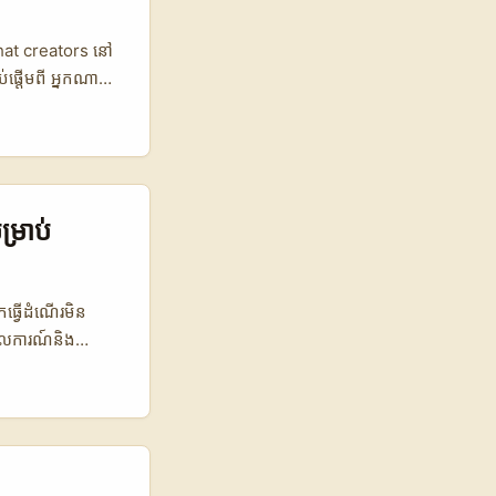
ំ production វែងៗ
Chat creators នៅ
់ផ្តើមពី អ្នកណា
 តាម online
មែន influencer
on & Waikato
 លាននាក់ លើស
មានស្ថានការណ៍
្រាប់
កធ្វើដំណើរមិន
យគោលការណ៍និង
ls, local tours,
 content ដែល
ីដេអូចិនដែលមាន
conversion
នពេលវេលាអ្វីនិង