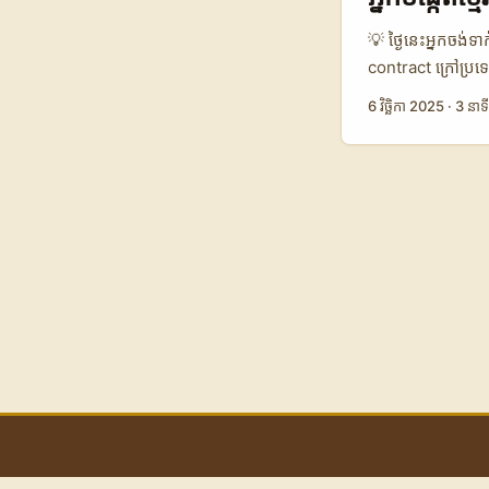
ត្រូវប្រើ data ណា?
Kuaishou — អនុវត្
💡 ថ្ងៃនេះអ្នកចង់ទ
Option C 👥 Mo
contract ក្រៅប្
$4.50 $6.20 $5.
ផ្ទាល់ខ្លួន។ បញ្ហា
6 វិច្ឆិកា 2025
·
3 នាទី
ចំនួនអ្នកប្រើសកម្ម
ការសហការ? អត្ថបទ
និយមទិញចុងក្រោយ
បន្ថែម insights ព
Kuaishou ដើម្បីទា
deal ពីម៉ាកស្រីល
points សំខាន់។ ក
លឿនជាងគេ។ 📊 Dat
Kuaishou Snapc
Creator-to-Bran
targeting Chin
audiences 🛠️ U
suite AR/spotlig
luxury campaigns
Snapchat Spotligh
ជាជម្រើសគន្លឹះ; ស
B