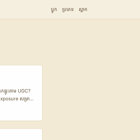
ប្លុក
ប្រភេទ
ស្លាក
្នកផ្ទុះតាម UGC?
exposure សម្រាប់
ាកជាច្រើនកំពុង
ef មាន matching
តៅ ព្រោះវាធ្វើឲ្យ
ិង payment។ ហើយ
ោងក្រោយទទួលបាន