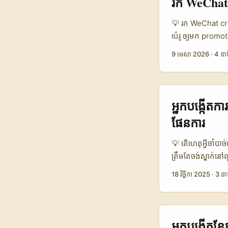
រក WeChat C
product និង brief
ទេ—អ្វីដែលត្រូវការ
💡 រក WeChat cre
ប៉េរូ ឲ្យមក promot
ដែល audience របស
9 មេសា 2026
·
4 នាទ
observation ពេល
ស្ទីលបង្ហាញខ្លួន
Tourism បានហៅ c
annual goal 23 ល
អ្នកបង្កើតក
មែនៗ។ ...
ផែនការ
💡 តើហេតុអ្វីចាំប
ត្រឹមតែចង់ស្នាក់នៅ
អារម្មណ៍ផ្ទាល់ខ្លួ
18 វិច្ឆិកា 2025
·
3 នា
gastronomy brand
អាចបម្លែងអ្នកមើល
សកម្មភាពខ្លាំង —
បានលឿន។ សំណួរចម្ប
អ្នកបង្កើតខ្