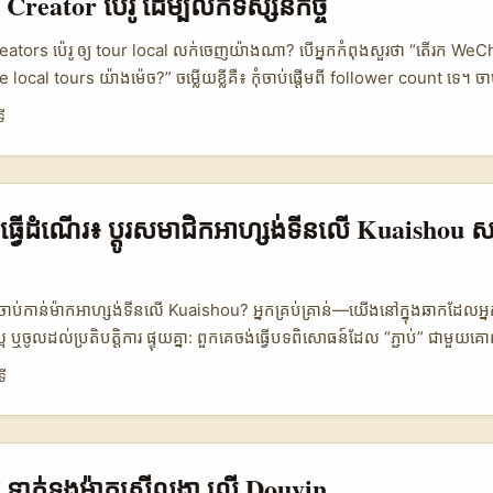
reator ប៉េរូ ដើម្បីលក់ទស្សនកិច្ច
។ សម្រាប់ travel gear នេះស៊ីគ្នាណាស់ ព្រោះ gear review មិនចាំបាច់រង់ចា
គឺភាពពិត និងល្បឿន។ ...
ators ប៉េរូ ឲ្យ tour local លក់ចេញយ៉ាងណា? បើអ្នកកំពុងសួរ​ថា “តើរក We
e local tours យ៉ាងម៉េច?” ចម្លើយខ្លីគឺ៖ កុំចាប់ផ្តើមពី follower count ទេ។ ចាប
់គាត់ជឿ។ ក្នុងទេសចរណ៍ ការជឿទុកចិត្តសំខាន់ជាង hype ដាច់ខាត។ សរុបមក
ី
នេះ creator marketing ទេសចរណ៍កំពុងទៅខាង “content curators” មិន
ប៉ុណ្ណោះទេ។ របាយការណ៍ពី Waikato Times (2026-03-31) បង្ហាញថា Hamilt
reator មកជួយ reach target markets ហើយក្នុង ៦ ខែបាន reach 32.6
ាន។ នេះបញ្ជាក់ថា travel content ដើរល្អ ពេល content មើលទៅ ពិត និង 
ារធ្វើដំណើរ៖ ប្ដូរសមាជិកអាហ្សង់ទីនលើ Kuaishou សម
ាច់ចាប់កាន់ម៉ាកអាហ្សង់ទីនលើ Kuaishou? អ្នកគ្រប់គ្រាន់—យើងនៅក្នុងឆាកដែលអ្ន
ល្អ ឬចូលដល់ប្រតិបត្តិការ ផ្ទុយគ្នា: ពួកគេចង់ធ្វើបទពិសោធន៍ដែល “ភ្ជាប់” ជាមួ
ន។ សម្រាប់អ្នកបង្កើតទារកនៅកម្ពុជា នេះជារឿងល្អ: ម៉ាកទេសចរណ៍អាហ្សង់ទីន (hote
ទី
s) កំពុងផ្គត់ផ្គង់ជម្រើសបែបក្រិតដោយ AI ហើយចង់ទាក់ទាញអ្នកដើម្បីបង្កើត
ចូលទៅកាន់ការកក់បានពិត។ ការreach ត្រឹមត្រូវលើ Kuaishou — ប្លាតហ្វর্মវ
 អាចបង្កើត single-source travel guides ដែលហ៊ុំពលពី inspiration ទៅ 
ង: តើអ្នកធ្វើដូចម្តេចពេលម៉ាកនៅអាហ្សង់ទីនមិនស្គាល់អ្នក? តើការផ្សព្វផ្សាយមា
មែរ ទាក់ទងម៉ាកស្រីលង្កា លើ Douyin