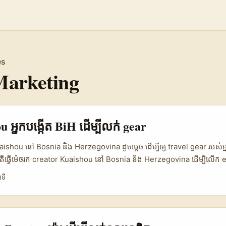
es
Marketing
 អ្នកបង្កើត BiH ដើម្បីលក់ gear
ishou នៅ Bosnia និង Herzegovina ដូចម្តេច ដើម្បីឲ្យ travel gear របស់អ
 “តើធ្វើម៉េចរក creator Kuaishou នៅ Bosnia និង Herzegovina ដើម្បីលើក 
GC?” ចម្លើយខ្លីគឺ៖ កុំចូលទៅតាមស្ទាយ random ទៀតហើយ។ ឆ្នាំ 2026 នេះ ម៉
ាទី
ក influencer តាមអារម្មណ៍ ទៅកាន់ model ដែលមានរចនាសម្ព័ន្ធច្បាស់ មាន bri
 payment តែម្តង។ Reference content បង្ហាញថា Creator Flow កំពុងឡើងកម្
paign ស្រួលជាងមុន៖ ចាប់ពី brief, creator matching, ទៅ delivery ន
រចាប់អារម្មណ៍គឺ creator ភាគច្រើនអាចបញ្ជូន content ក្នុងរយៈពេល 72 ម៉