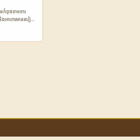
lised សម្រាប់
Option A Option B
រើនកំពុងទាមទារ
% 9% 💸 Avg CPA
 និងអាហារមានរបៀប
រណ៍ប្រៀបធៀបរវាង
កស្រីលង្កា និងឈ្នះ
ើនដាច់ផ្តើម
→ deliver) បូក
ign សមស្របលើ
នជាអ្នកចង់បាន
aishou គឺជា entry
ងជួយអ្នកភ្ជាប់បាន
 🧩 Metric Douyin
000.000 📈
$5 🔴 Best for
-driven
am commerce
ាប់ travel-
សាយបានល្អ;
ស្រីលង្កា Douyin