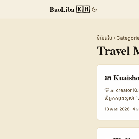
BaoLiba 🇰🇭
ទំព័រដើម
Categori
Travel 
រក Kuaishou
💡 រក creator Kua
បើអ្នកកំពុងសួរថា
travel gear តាម U
13 មេសា 2026
·
4 ន
បង្វែរពីការស្វែងរ
មាន delivery មាន
lifecycle នៃ cam
មានចំណុចមួយដែលគួ