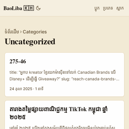
BaoLiba 🇰🇭
ប្លុក
ប្រភេទ
ស្លាក
ទំព័រដើម
Categories
Uncategorized
275-46
title: “អ្នកប kreator ខ្មែរយកម៉ាស៊ីនទៅលក់ Canadian Brands លើ
Disney+ ដើម្បីធ្វើ Giveaway?” slug: “reach-canada-brands-
disneyplus-gOops — message cut off due to length.
24 តុលា 2025
·
1 នាទី
Need to re-send full document.
តារាងតម្លៃផ្សាយពាណិជ្ជកម្ម TikTok កម្ពុជា ឆ្នាំ
២០២៥
នៅឆ្នាំ ២០២៥ យើងនៅក្នុងសម័យឌីជីថលកំពុងរីកចម្រើនយ៉ាងឆាប់រហ័ស