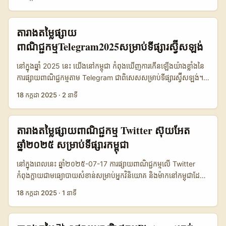
រំលងបានទេ។ នៅថ្ងៃទី ១៨ ខែកក្កដា ឆ្នាំ ២០២៥ ខ្ញុំសូមចែករំលែកទិន្នន័យ
Feed Ads (ផ្សាយនៅក្នុងវីដេអូរបស់អ្នកប្រើប្រាស់)៖ តម្លៃចាប់ពី $10 ដល់
និងចំណេះដឹង ពីការផ្សាយពាណិជ្ជកម្ម Pinterest នៅប៉ាគីស្ថាន ដែល
$30 ក្នុងមួយ 1,000 impressions ( CPM )។ Brand Takeover
ចំណាយអាចប្រៀបធៀបទៅនឹងទីផ្សារប្រទេសកម្ពុជារបស់យើងដែរ។ ការយល់
តារាងតម្លៃផ្សាយ
(ការផ្សាយពាណិជ្ជកម្មពេញអេក្រង់ពេលបើកកម្មវិធី)៖ តម្លៃវែងៗអាចទៅដល់
ដឹងអំពី 2025 ad rates នឹងជួយអ្នកបង្រៀនយល់ពី media buying
ពាណិជ្ជកម្មTelegram2025សម្រាប់ទីផ្សារស្វ៊ីសឡង់
$50,000 ក្នុងមួយថ្ងៃសម្រាប់ទីផ្សារធំៗនៅ Switzerland។ TopView
និង Pinterest advertising នៅក្នុងបរិបទ Pakistan digital
Ads (វីដេអូដែលបង្ហាញនៅកំពូលចាប់ពីបើកកម្មវិធី)៖ តម្លៃជាមធ្យមប្រហែល
marketing និង Pinterest Cambodia ពីព្រោះការចំណាយ និងរបៀប
នៅក្នុងឆ្នាំ 2025 នេះ យើងនៅកម្ពុជា កំពុងឃើញការកើនឡើងយ៉ាងខ្លាំងនៃ
$20,000 ក្នុងមួយថ្ងៃ។ Branded Effects (អេហ្វហ្វិកតសម្រាប់បង្កើត
ធ្វើផ្សាយពាណិជ្ជកម្មមានភាពខុសគ្នាតាមទីផ្សារ។ 📢 តើ Pinterest
ការផ្សាយពាណិជ្ជកម្មតាម Telegram ជាពិសេសសម្រាប់ទីផ្សារស្វ៊ីសឡង់។
ម៉ូដថ្មីៗ)៖ តម្លៃផ្តាច់មុខចាប់ពី $15,000 ដល់ $40,000 ក្នុងមួយការ
advertising នៅប៉ាគីស្ថានមានអ្វីពិសេស? Pinterest គឺជាប្លាតផrmមួយ
ពីព្រោះ Telegram ក្លាយជាឧបករណ៍សំខាន់មួយសម្រាប់ការទំនាក់ទំនងនិង
ផ្សាយ។ ការចំណាយនេះគឺខុសគ្នាដោយផ្អែកលើការចំនួនអ្នកទស្សនា និង
18 កក្កដា 2025
·
2 នាទី
ដែលមានអ្នកប្រើប្រាស់ធំជាង ៤០លាននាក់ក្នុងប៉ាគីស្ថាន។ ពួកគេមើលរក
ផ្សព្វផ្សាយពាណិជ្ជកម្មសម្រាប់អ្នកប្រើប្រាស់ជាច្រើនជុំវិញពិភពលោក។ តារាង
តំបន់ទីផ្សារ។ ទោះបីជាតម្លៃនៅ Switzerland ខ្ពស់បន្តិច ប៉ុន្តែក៏មានការ
គំនិត ទំនិញ និងសេវាកម្មជាច្រើនតាមរយៈภาพ និងវីដេអូខ្លី។ នៅកម្ពុជា ការ
តម្លៃផ្សាយពាណិជ្ជកម្ម Telegram សម្រាប់ស្វ៊ីសឡង់ នៅឆ្នាំ 2025 នេះ
ប្រៀបធៀបជាមួយ TikTok Cambodia ដែលមានតម្លៃទាបជាងនៅកម្រិត
រីកចម្រើននៃ Pinterest Cambodia ក៏កំពុងកើនឡើង ដោយសារតែមាន
គឺជារឿងដែលអ្នកផ្សព្វផ្សាយ និងអតិថិជននៅកម្ពុជាគួរតែយល់ដឹងដើម្បីសំរាប់
CPM $3 ទៅ $8 លើការផ្សាយតាម In-Feed Ads។ ...
តារាងតម្លៃផ្សាយពាណិជ្ជកម្ម Twitter ស៊ុយអែត
អ្នកប្រើប្រាស់វ័យក្មេង និងម្ចាស់អាជីវកម្មតូចៗចាប់អារម្មណ៍ចូលរួម។ ការ
រៀបចំយុទ្ធសាស្រ្តទីផ្សារ ឬ media buying របស់ខ្លួនឲ្យមានប្រសិទ្ធភាពខ្ពស់
ឆ្នាំ២០២៥ សម្រាប់ទីផ្សារកម្ពុជា
ផ្សាយពាណិជ្ជកម្មលើ Pinterest មានជម្រើសជាច្រើន ដូចជា Promoted
បំផុត។ 📢 Telegram Advertising ជាគន្លងថ្មីសម្រាប់ទីផ្សារស្វ៊ីសឡង់
Pins, Video Ads និង Shopping Ads។ ក្នុង Pakistan digital
Telegram គឺជាកម្មវិធីផ្ញើសារ និងបណ្តាញសង្គមមួយដែលមានប្រជាប្រិយ
នៅក្នុងពេលនេះ ឆ្នាំ២០២៥-07-17 ការផ្សាយពាណិជ្ជកម្មលើ Twitter
marketing ការចំណាយសម្រាប់ Pinterest advertising នៅឆ្នាំ
ភាពខ្លាំងនៅស្វ៊ីសឡង់ ដោយមានមុខងារច្រើនទាក់ទងនឹងក្រុមជាពិសេស
កំពុងក្លាយជាមធ្យោបាយសំខាន់សម្រាប់អ្នកវិនិយោគ និងម៉ាកនៅកម្ពុជាដែល
២០២៥ គឺមានលក្ខណៈប្រកួតប្រជែងខ្លាំង ដោយតម្លៃ CPM (តម្លៃក្នុងមួយ
(Groups) និងប៉ុស្តិ៍ (Channels) ដែលអាចប្រើសម្រាប់ផ្សាយពាណិជ្ជកម្ម
ចង់ចូលរួមក្នុងទីផ្សារឌីជីថល ស៊ុយអែត។ អត្ថបទនេះយើងនឹងបង្ហាញពីតម្លៃ
ពិន្ទុមើល) ប្រហែល $2.5 ដល់ $4.5 ដែលប្រែប្រួលតាមប្រភេទជោគជ័យនៃ
18 កក្កដា 2025
·
1 នាទី
កាន់តែច្បាស់លាស់។ នៅកម្ពុជា ការផ្សាយពាណិជ្ជកម្មតាម Telegram
ផ្សាយពាណិជ្ជកម្ម Twitter សម្រាប់គ្រប់ប្រភេទផ្សាយនៅស៊ុយអែតក្នុងឆ្នាំ
ផ្សាយពាណិជ្ជកម្ម។ ...
Cambodia កំពុងកើនឡើង ដោយសារតែការចូលដំណើរការងាយស្រួល និង
២០២៥ ជាមួយការវិភាគពីស្ថានភាពទីផ្សារកម្ពុជា និងវិធីប្រើប្រាស់សមរម្យ
ចំនួនអ្នកប្រើប្រាស់ Telegram កើនឡើងយ៉ាងគំរូ។ ក្នុងការទិញមេឌៀ
ដើម្បីជួយអ្នកផ្សព្វផ្សាយ និងអ្នកទិញផ្សព្វផ្សាយ (media buying) ទទួល