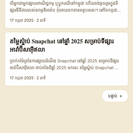
កម្រិតនៃអ្នកទស្សនា។ ចំណាយសម្រាប់ Instagram advertising នៅ
ប្រព័ន្ធផ្សាយមានភាពច្បាស់លាស់ផ្ដល់តម្លៃល្អសម្រាប់ម៉ាកធំៗ។ ...
បើអ្នកជាអ្នកផ្សាយពាណិជ្ជកម្ម ឬប្លុកឈើនៅកម្ពុជា ហើយចង់ចូលរួមក្នុងទី
នៃវិស័យ។ ការផ្សាយតាមចំនួនចុច (CPC) ចាប់ពី 0.50 ដុល្លារឡើងទៅ ការ
ទីនេះមិនមែនតម្លៃថោកទេ ប៉ុន្តែតម្លៃនេះត្រូវបានវាយតម្លៃថាមានប្រសិទ្ធភាព
ផ្សារឌីជីថលរបស់សាអូឌីអារ៉ាប កុំអោយខកខានអត្ថបទនេះ។ នៅខែកក្កដា
ផ្សាយតាមការបង្ហាញ (CPM) ត្រូវបានកំណត់ប្រមាណ 5 ដុល្លារឡើងទៅ
ខ្ពស់ក្នុងការទាក់ទាញអតិថិជនថ្មីៗ។ 📢 បរិបទទីផ្សារអន្ដរជាតិ និងកម្ពុជា
២០២៥ ចុះពីនេះទៅ សេចក្តីណែនាំនេះនឹងបង្ហាញអ្នកអំពីតម្លៃផ្សាយ
សម្រាប់គោលដៅទូទៅ ការផ្សាយតាមការប្រែក្លាយ (CPA) អាចខ្ពស់ជាង 10
17 កក្កដា 2025
·
2 នាទី
កម្ពុជាបានក្លាយជាតំបន់មួយដែលមានការកើនឡើងយ៉ាងគួរឱ្យចាប់អារម្មណ៍
ពាណិជ្ជកម្មលើ Telegram នៅសាអូឌីអារ៉ាប ព្រមទាំងបង្ហាញពីវិធីសាស្រ្ត
ដុល្លារតាមប្រភេទផលិតផល តម្លៃទាំងនេះគឺសម្រាប់ទីផ្សារកាណាដា ប៉ុន្តែក្នុង
សម្រាប់ China digital marketing ដោយសារតែការភ្ជាប់អ៊ីនធឺណិត
Media Buying និងការដំណើរការផ្សាយក្នុងបរិបទទីផ្សារខ្មែរ។ Telegram
media buying សម្រាប់ទីផ្សារកម្ពុជា អ្នកអាចមានការចរចារបន្ថែមដោយ
កាន់តែរឹងមាំ និងការអភិវឌ្ឍន៍ប្រព័ន្ធការជួញដូរ។ Instagram Cambodia
គឺជាប្រព័ន្ធផ្សព្វផ្សាយដែលកំពុងពេញនិយមខ្លាំងនៅសាអូឌីអារ៉ាប
ផ្អែកលើការប្រើប្រាស់ប្រាក់រៀល (KHR) និងប្រព័ន្ធបង់ប្រាក់ដូចជា Wing ឬ
តម្លៃស៉្នាប់ Snapchat នៅឆ្នាំ 2025 សម្រាប់ទីផ្សារ
ក៏កំពុងខ្លាំងឡើងជាមួយប្លុកបូជាច្រើនដែលប្រើប្រាស់សំរាប់ការផ្សាយ
ដោយសារតែការរីកចម្រើនរបស់បច្ចេកវិទ្យា និងការរើសយកប្រព័ន្ធឌីជីថល
Pi Pay ដែលពេញនិយមនៅក្នុងប្រទេស។ ...
អារ៉ាប៊ីសាអ៊ីឥលា
ពាណិជ្ជកម្មជាមួយបណ្តាញរបស់ China និងទីផ្សារអន្តរជាតិផ្សេងៗ។ កម្ពុជា
សំរាប់ប្រកាសពាណិជ្ជកម្ម។ ទាំងនេះធ្វើឲ្យ Telegram Advertising ក្លាយ
មានលក្ខណៈពិសេសក្នុងការទូទាត់ដោយប្រាក់រៀល (KHR) ប៉ុន្តែសម្រាប់
ជាជម្រើសដ៏សមរម្យសម្រាប់សហគ្រិន និងអ្នកផ្សព្វផ្សាយអនឡាញ។ 📢
ប្រាក់កម៉ែត្រនៃការផ្សាយដំណឹង Snapchat នៅឆ្នាំ 2025 សម្រាប់ទីផ្សារ
ការទិញ media buying ក្នុង Instagram ជារឿយៗ ប្រើប្រាស់ប្រាក់ដុល្លារ
Telegram Advertising នៅសាអូឌីអារ៉ាប ២០២៥ នៅពេលនេះ ប្រើ
អារ៉ាប៊ីសាអ៊ីឥលា ចាប់តាំងពីឆ្នាំ 2025 មកនេះ តម្លៃស៉្នាប់ Snapchat នៅទី
អាមេរិក (USD) ដើម្បីអោយមានភាពអាចទុកចិត្ត និងងាយស្រួលក្នុងការ
ប្រាស់ Telegram Advertising ក្នុងសាអូឌីអារ៉ាប មានលក្ខណៈពិសេស
ផ្សារអារ៉ាប៊ីសាអ៊ីឥលា បានក្លាយជាចំណុចដ៏សំខាន់សម្រាប់អ្នកពាណិជ្ជកម្ម
វិភាគតម្លៃ។ 📊 តារាងតម្លៃផ្សាយពាណិជ្ជកម្ម Instagram ចិនឆ្នាំ 2025
17 កក្កដា 2025
·
2 នាទី
ខុសពីទីផ្សារខ្មែរ។ ពួកគេមាន Channel និង Group Telegram ដែលមាន
និងអ្នកបង្ហោះមាតិកា នៅក្នុងវិស័យ Digital Marketing។ ពីព្រោះ
ប្រភេទផ្សាយ តម្លៃស្មើនឹង (USD) ការពិពណ៌នា ផ្សាយរូបភាព (Single
អ្នកដទៃទៀតចូលរួមជាច្រើនម៉ឺនដល់លាននាក់។ តម្លៃផ្សាយពាណិជ្ជកម្មនៅ
Snapchat មានការកើនឡើងយ៉ាងខ្លាំងក្នុងការចាប់ផ្តើមប្រើប្រាស់នៅក្នុង
Image) $50 - $150 ផ្សាយតែមួយរូបភាព, សមស្របសម្រាប់ផលិតផល
ទីនេះ គឺតម្រូវឲ្យអ្នករៀបចំ Media Buying ដោយការវាយតម្លៃល្អលើទិសដៅ
ប្រទេសនេះ ហើយក៏ជាទីផ្សារដែលសមរម្យសម្រាប់ការផ្សព្វផ្សាយម៉ាក ឬ
ថ្មីៗ វីដេអូខ្លី (Reels/Video) $200 - $500 សម្រាប់ការបង្ហាញរឿងរ៉ាវ ឬ
បន្ទាប់ »
Target Audience និងប្រភេទមាតិកា។ តម្លៃផ្សាយពាណិជ្ជកម្ម ២០២៥
ផលិតផលថ្មីៗ។ ចាប់តាំងពីតុលាការរៀបចំទិន្នន័យក្នុងឆ្នាំ ២០២៥ មកនេះ
ផលិតផលសំខាន់ៗ សាច់ញាតិប្លុកបូ (Influencer) $300 - $2000+
តម្លៃផ្សាយពាណិជ្ជកម្ម Telegram នៅសាអូឌីអារ៉ាប ចាប់ពី $500 ដល់
តម្លៃសម្រាប់ការផ្សាយផ្សព្វផ្សាយអាចមានការប្រែប្រួលទៅតាមប្រភេទផ្សាយ
តម្លៃខុសគ្នាដោយផ្អែកលើFollower និង Engagement Story Ads
$10,000 ក្នុងមួយការផ្សាយ (ប្រភេទផ្សាយផ្សេងៗ)។ ចំនួនទស្សនិកជន និង
ផ្ទាល់ និងទំហំការផ្សាយ។ នៅក្នុងអត្ថបទនេះ យើងនឹងពិភាក្សាអំពីតម្លៃសរុប
$80 - $250 ផ្សាយឆាប់រហ័ស លើសកម្មភាពប្រចាំថ្ងៃ Carousel Ads
ប្រភេទ Content (ដូចជា Text, Image, Video) ជាភាគតម្លៃសំខាន់ក្នុង
និងវិធីសាស្ត្រទាក់ទងទៅនឹងការហៅទិដ្ឋភាពក្នុងប្រទេសកម្ពុជា។ ការយល់
$150 - $400 សម្រាប់បង្ហាញផលិតផលច្រើនក្នុងមួយផ្សាយ កំណត់
ការកំណត់តម្លៃ។ ប្រសិនបើអ្នកជាអ្នកផ្សាយពាណិជ្ជកម្មកម្ពុជាដែលចង់ដំណើរ
ដឹងពីតម្លៃស៉្នាប់ Snapchat នៅឆ្នាំ 2025 ជួយឲ្យអ្នកពាណិជ្ជកម្ម និងអ្នក
ចំណាំ៖ តម្លៃខាងលើគឺសម្រាប់ទីផ្សារចិន ប៉ុន្តែអ្នកផ្សព្វផ្សាយក្នុងកម្ពុជា
ការការផ្សាយក្នុងទីផ្សារនេះ អ្នកត្រូវពិចារណាផ្ទាល់ខ្លួនលក្ខណៈ Target