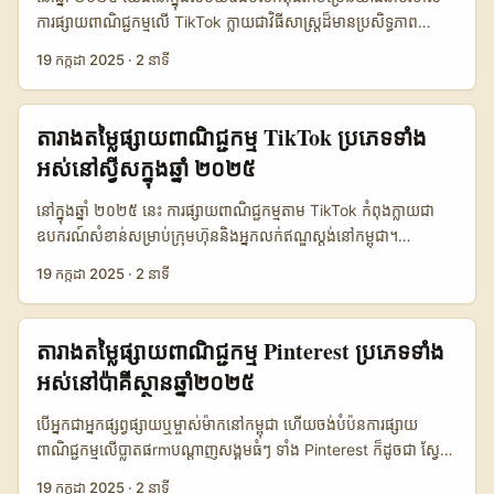
ការផ្សាយពាណិជ្ជកម្មលើ TikTok ក្លាយជាវិធីសាស្ត្រដ៏មានប្រសិទ្ធភាព
សម្រាប់អាជីវកម្មកម្ពុជា។ អ្នកជាអ្នកផ្សព្វផ្សាយ ឬអ្នកហាត់បង្រៀនផ្សព្វផ្សាយ
19 កក្កដា 2025
·
2 នាទី
នៅកម្ពុជា ត្រូវយល់ដឹងអំពីតម្លៃផ្សាយពាណិជ្ជកម្ម TikTok នៅប៉ាគីស្ថាន
(Pakistan) ទាំងអស់ប្រភេទ ដើម្បីទទួលបានការវិនិយោគយ៉ាងមាន
សុវត្ថិភាព និងប្រសិទ្ធភាពបំផុត។ នៅថ្ងៃទី ១៨ កក្កដា ២០២៥ នេះ យើងនឹង
តារាងតម្លៃផ្សាយពាណិជ្ជកម្ម TikTok ប្រភេទទាំង
ពិភាក្សាអំពីតម្លៃផ្សាយពាណិជ្ជកម្ម TikTok និងវិធីសាស្ត្រសម្រាប់ការប្រើ
អស់នៅស្វីសក្នុងឆ្នាំ ២០២៥
ប្រាស់ TikTok ក្នុងទីផ្សារកម្ពុជា ដោយយកឧទាហរណ៍ពីទីផ្សារប៉ាគីស្ថានជា
គំរូជាក់ស្តែង។ 📢 តម្លៃផ្សាយពាណិជ្ជកម្ម TikTok នៅប៉ាគីស្ថានឆ្នាំ ២០២៥
នៅក្នុងឆ្នាំ ២០២៥ នេះ ការផ្សាយពាណិជ្ជកម្មតាម TikTok កំពុងក្លាយជា
តម្លៃផ្សាយពាណិជ្ជកម្ម TikTok នៅប៉ាគីស្ថានមានការបែងចែកជាច្រើនប្រភេទ
ឧបករណ៍សំខាន់សម្រាប់ក្រុមហ៊ុននិងអ្នកលក់ឥណ្ឌស្តង់នៅកម្ពុជា។
ដូចជា៖ ផ្សាយវីដេអូឆាប់ៗ (Short Video Ads)៖ តម្លៃចាប់ពី ៣០០ ដុល្លារ
ដោយសារតែ TikTok Cambodia កំពុងរំដោះទីផ្សារជាមួយអ្នកប្រើប្រាស់
19 កក្កដា 2025
·
2 នាទី
អាមេរិក ដល់ ១២០០ ដុល្លារដោយផ្អែកលើចំនួនទស្សនា និងគោលដៅភាគី។
ក្មេងៗ និងទំនាក់ទំនងខ្លាំងជាមួយបណ្ដាញសង្គមផ្សេងៗ ការវិនិយោគក្នុង
ផ្សាយតាមមានឥទ្ធិពល (Influencer Marketing)៖ តម្លៃផ្សាយនៅលើ
TikTok advertising ក៏កំពុងតែមានការកើនឡើងយ៉ាងខ្លាំង។ នេះហើយជា
TikTok Cambodia សម្រាប់ប៉ាគីស្ថាន អាចចាប់ពី ១០០ ដុល្លារ ទៅ
មូលហេតុដែលយើងត្រូវដឹងពី 2025 ad rates សម្រាប់ TikTok នៅ
តារាងតម្លៃផ្សាយពាណិជ្ជកម្ម Pinterest ប្រភេទទាំង
៥០០០ ដុល្លារសម្រាប់ការផ្សាយមួយលើប៉ុន្មានប៉ុស្តិ៍។ ផ្សាយតាមប្រភេទ
Switzerland ដើម្បីមានគំនិតច្បាស់លាស់សម្រាប់ media buying ក្រៅ
អស់នៅប៉ាគីស្ថានឆ្នាំ២០២៥
គោលដៅ (Targeted Ads)៖ តម្លៃប្រហែល ២០ ដុល្លារ ក្រោមសម្រាប់គ្រប់
ប្រទេស និងការលាយបញ្ចូលចំណេះដឹងជាមួយ Switzerland digital
១០០០ ចំណូលទស្សនា (CPM - Cost Per Mille)។ តម្លៃទាំងនេះមានការ
marketing ដើម្បីទទួលបានលទ្ធផលល្អ។ 📊 តម្លៃផ្សាយពាណិជ្ជកម្ម
បើអ្នកជាអ្នកផ្សព្វផ្សាយឬម្ចាស់ម៉ាកនៅកម្ពុជា ហើយចង់បំប៉នការផ្សាយ
ប្រែប្រួលទៅតាមទីផ្សារ និងសមត្ថភាពនៃអ្នកទិញផ្សាយ (media buying)
TikTok នៅ Switzerland ឆ្នាំ ២០២៥ តាមការសិក្សាថ្មីៗ និងការប្រមូល
ពាណិជ្ជកម្មលើប្លាតផrmបណ្តាញសង្គមធំៗ ទាំង Pinterest ក៏ដូចជា ស្វែង
ជាពិសេសនៅទីផ្សារកម្ពុជា ដែលប្រើប្រាស់រៀងរាល់ថ្ងៃក្នុងការផ្សាយផ្សព្វផ្សាយ
ទិន្នន័យចុងក្រោយ នៅថ្ងៃទី ១៨ ខែកក្កដាឆ្នាំ ២០២៥ តម្លៃផ្សាយពាណិជ្ជកម្ម
យល់ពីតម្លៃផ្សាយពាណិជ្ជកម្មនៅប៉ាគីស្ថានក្នុងឆ្នាំ ២០២៥ គឺជារឿងមិនអាច
លើ TikTok Cambodia។ ...
19 កក្កដា 2025
·
2 នាទី
TikTok នៅ Switzerland មានការផ្លាស់ប្តូរនៅក្នុងប្រភេទផ្សេងៗគ្នា៖ In-