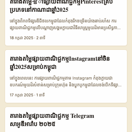
តារាងតម្លៃ광ាផ្សាយពាណិជ្ជកម្មPinterestគ្រប់
(media buying) សម្រាប់ទីផ្សារស្វ៊ីសឡង់ អ្នកផ្សព្វផ្សាយនៅកម្ពុជាត្រូវតែ
បានលទ្ធផលល្អបំផុត។ 📢 ទិដ្ឋភាពទូទៅពី Twitter និងទី
ប្រភេទនៅកាណាដាឆ្នាំ2025
យល់ពីតម្លៃផ្សាយពាណិជ្ជកម្ម Telegram Cambodia និងគោលការណ៍
ផ្សារឌីជីថលស៊ុយអែត ស៊ុយអែតគឺជាមូលដ្ឋានដ៏រឹងមាំសម្រាប់បច្ចេកវិទ្យា និង
ផ្សាយពាណិជ្ជកម្មនៅទីនោះ ដើម្បីទាញយកលទ្ធផលល្អបំផុត។ 💡 តម្លៃផ្សាយ
បណ្តាញសង្គម ដោយពិសេស Twitter ដែលមានប្រើប្រាស់យ៉ាងទូលំទូលាយ
នៅក្នុងពិភពទីផ្សារឌីជីថលកម្ពុជាដែលកំពុងរីកចម្រើនយ៉ាងឆាប់រហ័ស ការ
ពាណិជ្ជកម្ម Telegram នៅស្វ៊ីសឡង់ឆ្នាំ 2025 តម្លៃផ្សាយពាណិជ្ជកម្ម
សម្រាប់ការផ្សាយពាណិជ្ជកម្មនាពេលថ្មីៗនេះ។ អ្នកប្រើប្រាស់នៅស៊ុយអែតចូល
ផ្សាយពាណិជ្ជកម្មលើបណ្តាញសង្គមក្លាយជាវិធីសាស្រ្តមួយដ៏មានប្រសិទ្ធភាព
Telegram នៅស្វ៊ីសឡង់សម្រាប់ឆ្នាំ 2025 មានការប្រែប្រួលទៅតាមប្រភេទ
ចិត្តទទួលបានព័ត៌មានថ្មីៗ និងចែករំលែកមតិយោបល់លើ Twitter ធ្វើឲ្យវាជា
សម្រាប់អ្នកជាអ្នកដឹកនាំអាជីវកម្ម និងអ្នកបង្កើតមាតិកាដើម្បីធ្វើប្រាក់ចំណេញ
ផ្សាយ និងទំហំអ្នកទស្សនា។ តារាងខាងក្រោមបង្ហាញការប៉ាន់ស្មានតម្លៃជាក់
18 កក្កដា 2025
·
2 នាទី
ប្រព័ន្ធផ្សព្វផ្សាយដ៏មានសក្តានុពលសម្រាប់ទីផ្សារឌីជីថល។ នៅកម្ពុជាក៏ដូចគ្នា
យ៉ាងលឿន។ ក្នុងនាមជាអ្នកប្រើប្រាស់ Pinterest Cambodia ឬអ្នកចង់
លាក់ដែលយើងបានប្រមូលពីក្រុមហ៊ុនផ្សាយពាណិជ្ជកម្មមួយចំនួន៖ ប៉ុស្តិ៍
ផលិតផល និងសេវាកម្មជាច្រើនកំពុងចាប់ផ្តើមប្រើប្រាស់ Twitter
បង្កើតយុទ្ធសាស្រ្ត Pinterest advertising សម្រាប់ទីផ្សារកម្ពុជា ការយល់
ផ្សាយពាណិជ្ជកម្មក្នុង Channel ទំហំមធ្យម (អ្នកតាមដាន 10,000 -
Cambodia ដើម្បីដោះស្រាយការទំនាក់ទំនងជាមួយអតិថិជន និងបង្កើនការ
ដឹងអំពី 2025 ad rates នៅកាណាដា គឺជាគន្លងដ៏សំខាន់មួយសម្រាប់
50,000): 150 ដល់ 400 USD ក្នុងមួយការផ្សាយ ការផ្សាយក្នុង Group
តារាងតម្លៃផ្សាយពាណិជ្ជកម្មInstagramនៅចិន
ទទួលស្គាល់ម៉ាក។ ប៉ុន្តែការចំណាយលើការផ្សាយនៅស៊ុយអែតត្រូវបានគេ
ធ្វើសេចក្តីសម្រេចល្អក្នុងការចំណាយថវិកា និងស្វែងរក ROI ខ្ពស់។ 截至
ធំ (50,000+ អ្នកសមាជិក): 300 ដល់ 700 USD ក្នុងមួយការផ្សាយ
ឆ្នាំ2025សម្រាប់កម្ពុជា
ពិចារណាយ៉ាងម៉ត់ចត់ ដោយផ្អែកលើតម្លៃផ្សាយពាណិជ្ជកម្ម Twitter
2025-07-17 ការវិភាគថ្មីៗបង្ហាញថា Canada digital marketing
កម្មវិធីផ្សាយពាណិជ្ជកម្មគ្រប់ប្រភេទ (All-Category): តម្លៃចាប់ពី 150
(Twitter advertising) នាពេលបច្ចុប្បន្ន។ 💡 តម្លៃផ្សាយពាណិជ្ជកម្ម
ដោយជាក់លាក់ការផ្សាយពាណិជ្ជកម្មលើ Pinterest កំពុងទទួលបានការ
USD ទៅលើ 1,000 USD ទៅតាមការចូលដំណើរការបន្ថែម និងការ
នៅក្នុងពេលនេះ ការផ្សាយពាណិជ្ជកម្មតាម Instagram កំពុងក្លាយជា
Twitter នៅស៊ុយអែតឆ្នាំ ២០២៥ បើនិយាយពីតម្លៃផ្សាយពាណិជ្ជកម្ម
ទាក់ទាញយ៉ាងខ្លាំង ព្រោះមានអ្នកប្រើប្រាស់សកម្មជាច្រើន និងប្លង់ពាណិជ្ជកម្ម
ជ្រើសរើសក្រុមអ្នកគោលដៅ នៅកម្ពុជាយើងអាចប្រើប្រាស់ប្រព័ន្ធទូទាត់ជា
ឧបករណ៍មួយដ៏សំខាន់សម្រាប់ក្រុមហ៊ុន និងប្លុកបូកម្ពុជាដែលចង់បើកទីផ្សារជុំ
Twitter នៅស៊ុយអែត សម្រាប់ឆ្នាំ ២០២៥ តម្លៃនេះមានការប្រែប្រួលឡើងលើ
ដែលអាចសម្របសម្រួលតាមប្រភេទផលិតផល និងសេវាកម្ម។ អ្នកកម្ពុជា
ច្រើនដូចជា Wing, Pi Pay, និងធនាគារផ្ទាល់ខ្លួន ដើម្បីទូទាត់សម្រាប់ការ
វិញពិភពលោក។ ជាពិសេសសម្រាប់ទីផ្សារចិន ដែលជារដ្ឋាភិបាលធំមួយនៃ
បណ្តាប្រភេទផ្សាយផ្សេងៗគ្នា៖ ផ្សាយតាមការបង្ហាញ (CPM - Cost Per
17 កក្កដា 2025
·
1 នាទី
អាចយកចំណេះដឹងនេះទៅអនុវត្តបានយ៉ាងមានប្រសិទ្ធភាព បើសិនជាអ្នកចង់
ផ្សាយពាណិជ្ជកម្មទាំងនេះ។ ការយល់ដឹងពីតម្លៃផ្សាយពាណិជ្ជកម្ម
ឧស្សាហកម្មឌីជីថលថែមទាំងមានល្បឿនកំណើតលឿន។ ក្នុងអត្ថបទនេះ
Mille)៖ ប្រហាក់ប្រហែល $5 ដល់ $12 សម្រាប់មួយពាន់ការមើល។ ផ្សាយ
លេចធ្លោលើទីផ្សារប្រទេសខ្មែរ និងកំចាត់ការប្រកួតប្រជែងពីបណ្តាញផ្សេងៗ។
Telegram Cambodia និងទីផ្សារស្វ៊ីសឡង់ជួយឲ្យអ្នកផ្សាយវិនិយោគបាន
យើងនឹងពិភាក្សាអំពី តារាងតម្លៃផ្សាយពាណិជ្ជកម្ម Instagram នៅចិនឆ្នាំ
តាមចុច (CPC - Cost Per Click)៖ ប្រហែល $0.3 ដល់ $1.5 ក្នុងមួយ
📢 តើតម្លៃផ្សាយពាណិជ្ជកម្ម Pinterest នៅកាណាដាឆ្នាំ 2025 មានអ្វីខ្លះ?
ត្រឹមត្រូវ និងកាត់បន្ថយការចំណាយលើការផ្សាយមិនចាំបាច់។ ...
2025 ដែលមានប្រយោជន៍សម្រាប់អ្នកផ្សព្វផ្សាយ និងអ្នកទិញពាណិជ្ជកម្មនៅ
ការចុច។ ផ្សាយតាមការបំលែង (CPA - Cost Per Action)៖ តម្លៃខ្ពស់
តារាងតម្លៃផ្សាយពាណិជ្ជកម្ម Telegram
តារាងតម្លៃផ្សាយពាណិជ្ជកម្ម Pinterest នៅកាណាដា ត្រូវបានកំណត់ដោយ
កម្ពុជា។ 截至 2025-07-16, ការផ្សាយពាណិជ្ជកម្មតាម Instagram
ជាងគេ ប្រហែល $5 ដល់ $20 ក្នុងមួយករណីបំលែង។ មូលហេតុដែលតម្លៃ
សាអូឌីអារ៉ាប ២០២៥
ចំណុចសំខាន់ៗដូចជា ប្រភេទការផ្សាយ (ផ្សាយតាមចំនួនចុច, តាមការ
នៅចិនកំពុងមានការកំណត់តម្លៃផ្សេងៗគ្នាដែលផ្អែកលើប្រភេទផ្សាយ និង
ខ្ពស់បែបនេះគឺដោយសារតែទីផ្សារស៊ុយអែតមានសមត្ថភាពទិញខ្ពស់ និង
បង្ហាញ, ឬតាមការប្រែក្លាយ), វិសាលភាពគោលដៅ, និងកម្រិតប្រកួតប្រជែង