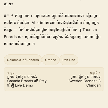
ម៉ោង។
## 📌 ការព្រមាន > អត្ថបទនេះបញ្ចូលព័ត៌មានសាធារណៈ ផ្សំជាមួយ
ការវិភាគ និងជំនួយ AI ។ វាមាន​គោលបំណងផ្តល់ដំណឹង និងជួយអ្នក
គិតគូរ — មិនមែនជាជំនួយផ្លូវច្បាស់ផ្លូវការផ្ទាល់ពីម៉ាក ឬ Tourism
Boards ទេ។ សូមពិនិត្យអំពីព័ត៌មានផ្លូវការ និងកិច្ចសន្យា មុនចាប់ផ្តើម
សហការណ៍ណាមួយ។
Colombia Influencers
Greece
Iran Line
« មុន
បន្ទាប់ »
អ្នក​បង្កើត​ខ្មែរ៖ ទាក់ទង
អ្នកបង្កើតខ្មែរ៖ ទាក់ទង
Canada Brands លើ Etsy
Sweden Brands លើ
ដើម្បី Live Demo
Chingari