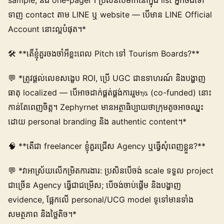
ទាញ contact តាម LINE ឬ website — បើមាន LINE Official
Account នោះល្អបំផុត។*
🛠️ **តើខ្ញុំគួរចងចាំអីខ្លះពេល Pitch ទៅ Tourism Boards?**
💬 *ត្រូវផ្តល់លេខសង្ខេប ROI, ប្រើ UGC ជាឧទាហរណ៍ និងបង្ហាញ
ធាតុ localized — បើអាចដាក់ផ្គត់ផ្គង់ការរួមทุน (co-funded) នោះ
កាន់តែពេញចិត្ត។ Zephyrnet មានអត្ថាធិប្បាយថាក្រុមតូចអាចឈ្នះ
ដោយ personal branding និង authentic content។*
🧠 **តើជា freelancer ខ្ញុំគួរជ្រើស Agency ឬធ្វើសុំពេញខ្លួន?**
💬 *វាអាស្រ័យលើកម្រិតការងារ: ប្រសិនបើចង់ scale ទទួល project
ជាច្រើន Agency ធ្វើជាជម្រើស; បើចង់ចាប់ផ្តើម និងបង្ហាញ
evidence, ផ្អែកលើ personal/UCG model ទូទៅមានទាំង
សមត្ថភាព និងថ្លៃតិច។*