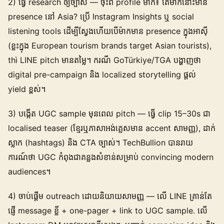
2) ធ្វើ research ឲ្យច្បាស់ — ចុះពី profile ម៉ាក៖ តើម៉ាកនោះមាន
presence នៅ Asia? ប្រើ Instagram Insights ឬ social
listening tools ដើម្បីស្វែងហើយបើម៉ាកមាន presence ក្នុងអាស៊ី
(ខ្លះក្នុង European tourism brands target Asian tourists),
thì LINE pitch មានតម្លៃ។ ករណី GoTürkiye/TGA បង្ហាញថា
digital pre-campaign និង localized storytelling ផ្តល់
yield ខ្ពស់។
3) បង្កើត UGC sample មុនពេល pitch — ធ្វើ clip 15–30s ជា
localised teaser (ខ្មែរឬភាសាអង់គ្លេសមាន accent សាមញ្ញ), ដាក់
ស្លាក (hashtags) និង CTA ច្បាស់។ TechBullion បានរាយ
ការណ៍ថា UGC កំពុងជាគន្លងសំខាន់សម្រាប់ convincing modern
audiences។
4) ចាប់ផ្តើម outreach ដោយនិយាយសាមញ្ញ — លើ LINE គ្រាន់តែ
ផ្ញើ message ខ្លី + one-pager + link to UGC sample. លើ