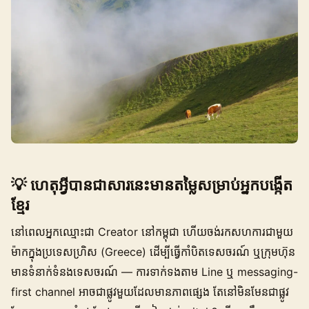
💡 ហេតុអ្វីបានជា‌សារ​នេះមានតម្លៃសម្រាប់អ្នកបង្កើត​
ខ្មែរ
នៅពេលអ្នកឈ្មោះជា Creator នៅកម្ពុជា ហើយចង់រកសហការជាមួយ
ម៉ាកក្នុងប្រទេសហ្រិស (Greece) ដើម្បីធ្វើកាំបិតទេសចរណ៍ ឬក្រុមហ៊ុន
មានទំនាក់ទំនងទេសចរណ៍ — ការទាក់ទងតាម Line ឬ messaging-
first channel អាចជាផ្លូវមួយដែលមានភាពផ្សេង តែនៅមិនមែនជាផ្លូវ