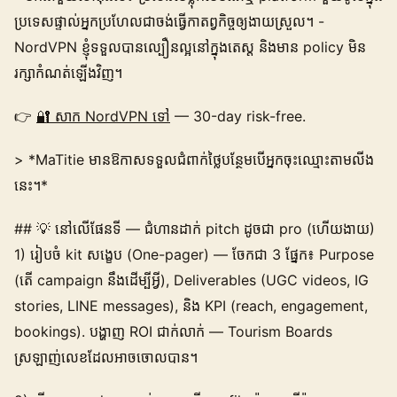
ប្រទេសផ្ទាល់អ្នកប្រហែលជាចង់ធ្វើកាតព្វកិច្ចឲ្យងាយស្រួល។ -
NordVPN ខ្ញុំទទួលបានល្បឿនល្អនៅក្នុងតេស្ត និងមាន policy មិន
រក្សាកំណត់ឡើងវិញ។
👉
🔐 សាក NordVPN ទៅ
— 30-day risk-free.
> *MaTitie មានឱកាសទទួលជំពាក់ថ្លៃបន្ថែមបើអ្នកចុះឈ្មោះតាមលីង
នេះ។*
## 💡 នៅលើផែនទី — ជំហានដាក់ pitch ដូចជា pro (ហើយងាយ)
1) រៀបចំ kit សង្ខេប (One-pager) — ចែកជា 3 ផ្នែក៖ Purpose
(តើ campaign នឹងដើម្បីអ្វី), Deliverables (UGC videos, IG
stories, LINE messages), និង KPI (reach, engagement,
bookings). បង្ហាញ ROI ជាក់លាក់ — Tourism Boards
ស្រឡាញ់លេខដែលអាចចោលបាន។