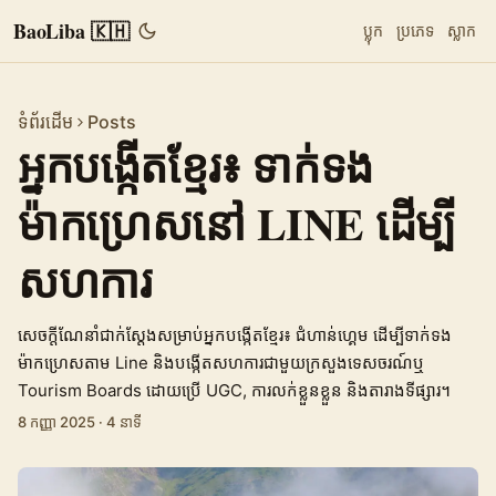
BaoLiba 🇰🇭
ប្លុក
ប្រភេទ
ស្លាក
ទំព័រដើម
Posts
អ្នកបង្កើតខ្មែរ៖ ទាក់ទង
ម៉ាកហ្រេសនៅ LINE ដើម្បី
សហការ
សេចក្តីណែនាំជាក់ស្តែងសម្រាប់អ្នកបង្កើតខ្មែរ៖ ជំហាន់ហ្គេម ដើម្បីទាក់ទង
ម៉ាកហ្រេសតាម Line និងបង្កើតសហការជាមួយក្រសួងទេសចរណ៍ឬ
Tourism Boards ដោយប្រើ UGC, ការលក់ខ្លួនខ្លួន និងតារាងទីផ្សារ។
8 កញ្ញា 2025
·
4 នាទី