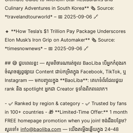
Culinary Adventures in South Korea** 🗞️ Source:
*travelandtourworld* – 📅 2025-09-06 🔗
🔸 **How Tesla’s $1 Trillion Pay Package Underscores
Elon Musk’s Iron Grip on Automaker** 🗞️ Source:
*timesnownews* – 📅 2025-09-06 🔗
## 😅 ជួបពេលខ្លះ — សូមពិចារណារត់ចូល BaoLiba បើអ្នកកំពុងរក
ចំណុចផ្សព្វផ្សាយ Content ជាប់កម្រិតក្នុង Facebook, TikTok, ឬ
Instagram — មកបញ្ចូលក្នុង **BaoLiba**: គេហទំព័រដែលជួយ
rank និង spotlight អ្នកជា Creator ទូទាំងពិភពលោក។
- ✅ Ranked by region & category - ✅ Trusted by fans
in 100+ countries - 🎁 **Limited-Time Offer:** 1 month
FREE homepage promotion when you join! ចង់ដឹងបន្ថែម?
សួរទៅ៖
info@baoliba.com
— យើងតម្លើងឆ្លើយក្នុង 24–48