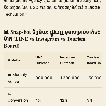
អំពីការជ្រើសរើស Agency រៀងរាល់ពេល (យោងតាម Zephyrnet),
និងហេតុផលដែល UGC ទាន់ពេលនេះកំពុងជាក្រមុំសំខាន់ (យោងតាម
TechBullion)។
📊 Snapshot ទិន្នន័យ: ផ្លូវចេញមុខសម្រាប់ទាក់ទង
ម៉ាក (LINE vs Instagram vs Tourism
Board)
LINE
Instagram
Tourism
🧩 Metric
Outreach
Outreach
Board Co-op
👥 Monthly
300.000
1.200.000
150.000
Active
📈
Conversion
4%
12%
9%