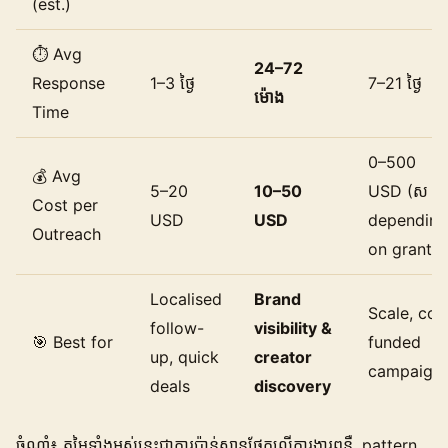
(est.)
⏱️ Avg
24–72
Response
1–3 ថ្ងៃ
7–21 ថ្ងៃ
ម៉ោង
Time
0–500
💰 Avg
5–20
10–50
USD (ស
Cost per
USD
USD
depending
Outreach
on grants)
Localised
Brand
Scale, co-
follow-
visibility &
🎯 Best for
funded
up, quick
creator
campaign
deals
discovery
ចំណាំ៖ តម្លៃទាំងអស់នេះជាការប៉ាន់ស្មានផ្អែកលើ​ការងារពន្លឺ, pattern