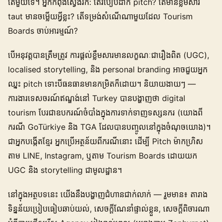
តែមួយទេ។ អ្នកកំពុងស្វែងរក: តើរបៀបដាក់ pitch? តើមានខ្លឹមសារ
taut មានចម្លើយអ្វីខ្លះ? តើទម្រង់សំណើណាមួយដែល Tourism
Boards ចាប់អារម្មណ៍?
បើអនុវត្តបានត្រឹមត្រូវ ការផ្ដល់ខ្លឹមសារមានលក្ខណៈជារឿងពិត (UGC),
localised storytelling, និង personal branding អាចជួយអ្នក
ឈ្នះ pitch ទោះបីធនធានមានកម្រិតក៏ដោយ។ និយាយងាយៗ —
ការងារទេសចរណ៍ឥណ្ឌង់នៅ Turkey បានបង្ហាញថា digital
tourism បែរជាឧបករណ៍ចំបាំងក្នុងការទាក់ទាញទស្សនករ (យោងពី
ករណី GoTürkiye និង TGA ដែលបានបញ្ចូលនៅក្នុងចំណុចយោង)។
ជាអ្នកបង្កើតខ្មែរ អ្នកប្រើអត្ថន័យពីករណី​នោះ ដើម្បី Pitch ម៉ាកហ្រិស
តាម LINE, Instagram, ឬតាម Tourism Boards ដោយយក
UGC និង storytelling ជាមូលដ្ឋាន។
នៅក្នុងអត្ថបទនេះ យើងនឹងបង្ហាញជំហានជាក់លាក់ — រួមមាន៖ តារាង
ទិន្នន័យប្រៀបធៀបឆាប់យល់, សេចក្តីណែនាំផ្ទាល់ខ្លួន, សេចក្តីពិចារណា