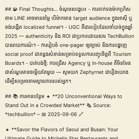
## 🧩 Final Thoughts… ចំណុចសង្ខេប៖ - ការទាក់ទងម៉ាកហ្រិស
តាម LINE អាចមានតម្លៃ បើម៉ាកមាន target audience ក្នុងអាស៊ី ឬ
ចង់បង្កើត localized funnel។ - UGC គឺជារបៀបដែលចាំបាច់ក្នុងឆ្នាំ
2025 — authenticity និង ROI ជាប្រកបដោយសារ TechBullion
បានរាយការណ៍។ - ការរៀបចំ one-pager ឲ្យច្បាស់ និងការបង្ហាញ
social proof ជាគន្លងសំខាន់សម្រាប់ទទួលការបញ្ចុះចិត្តពី Tourism
Boards។ - បាត់បង់ថ្មី: ការជ្រើស Agency ឬ In-house គឺមិនមែន
ជាសំណួរមានចម្លើយតែមួយ — សូមយក Zephyrnet ជារឿងយោង
ដើម្បីសម្រេចតាមស្ថានភាពរបស់អ្នក។
## 📚 ការអានបន្ថែម 🔸 **20 Unconventional Ways to
Stand Out in a Crowded Market** 🗞️ Source:
*techbullion* – 📅 2025-09-06 🔗
🔸 **Savor the Flavors of Seoul and Busan: Your
Ultimate Guide to Michelin Star Restaurants and