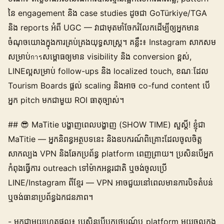
នៃ engagement និង case studies ដូចជា GoTürkiye/TGA
និង reports អំពី UGC — វាជាមុតមាំចែករំលែកដើម្បីឲ្យអ្នកមាន
ចំណុចយោងក្នុងការ​គ្រប់គ្រងយុទ្ធសាស្ត្រ។ គន្លឹះ៖ Instagram សាកសម
សម្រាប់การសម្ពោធឲ្យមាន visibility និង conversion ខ្ពស់,
LINEល្អសម្រាប់ follow-ups និង localized touch, ខណៈដែល
Tourism Boards ផ្តល់ scaling និងអាច co-fund content បើ
អ្នក pitch មកជាមួយ ROI ធាតុច្បាស់។
## 😎 MaTitie បង្ហាញពេលបង្ហាញ (SHOW TIME) សួស្ដី! ខ្ញុំជា
MaTitie — អ្នកនិពន្ធអត្ថបទនេះ និងឧបករណ៍ពិគ្រោះដែលចូលចិត្ត
សាកល្បង VPN និងឆែកប្រព័ន្ធ platform ពេញព្រាយ។ ប្រសិនបើអ្នក
កំពុងធ្វើការ outreach ទៅម៉ាកអន្តរជាតិ ឬចង់ចូលប្រើ
LINE/Instagram ពីខ្មែរ — VPN អាចជួយនៅពេលមានការបិទតំបន់
ឬចង់ធានាប្រព័ន្ធឯកជនភាព។
- មកជាមួយហេតុផល៖ ប្រសិនបើប្លុកថេបណ៍ឬ platform មួយចូលក្នុង