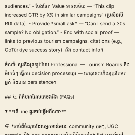
audiences.” - បែងចែក Value ទាន់សម័យ — “This clip
increased CTR by X% in similar campaigns” (ប្រសិនបើ
មាន data). - Provide *small ask* — “Can I send a 30s
sample? No obligation.” - End with social proof —
links to previous tourism campaigns, citations (e.g.,
GoTürkiye success story), និង contact info។
ចំណាំ: សួរនិងត្រឡប់បែប Professional — Tourism Boards និង
ម៉ាកធំៗ ធ្វើការ decision processយូរ — ហេតុនេះ​ហើយ​ត្រូវ​តែអត់
ធ្មត់ និងមាន persistence។
## 🙋 ព័ត៌មានដែលគេចង់ដឹង (FAQs)
❓ **តើLine គួរចាប់ផ្តើមពីណា?**
💬 *ចាប់ពីចំណុចដែលអ្នកទាន់មាន: community តូចៗ, UGC
sample, និង one-pager។ ប្រសិនបើម៉ាកនៅក្នុង list អ្នកចង់ទៅ