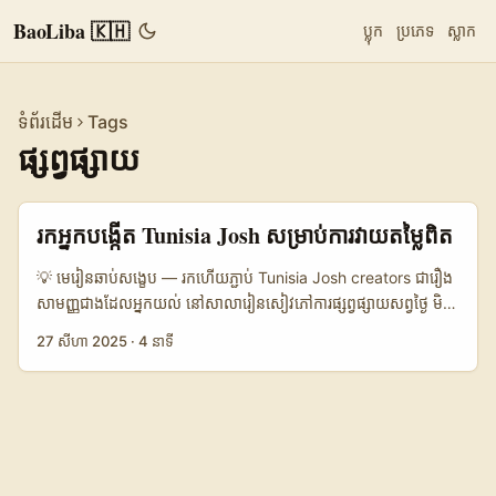
BaoLiba 🇰🇭
ប្លុក
ប្រភេទ
ស្លាក
ទំព័រដើម
Tags
ផ្សព្វផ្សាយ
រកអ្នកបង្កើត Tunisia Josh សម្រាប់ការវាយតម្លៃពិត
💡 មេរៀនឆាប់សង្ខេប — រកហើយភ្ជាប់ Tunisia Josh creators ជារឿង
សាមញ្ញជាងដែលអ្នកយល់ នៅសាលារៀនសៀវភៅការផ្សព្វផ្សាយសព្វថ្ងៃ មិន
គួរមើលថា “រកអ្នកបង្កើត” គឺគ្រាន់តែកាព្យាមប្រមូលឈ្មោះទេ។ សម្រាប់
27 សីហា 2025
·
4 នាទី
Advertiser នៅកម្ពុជា ដែលចង់ទាក់ទងទៅអ្នកប្រកបដោយភាពសុទ្ធនៅ
Tunisia លើវេទិកា Josh — មានទីមួយត្រូវយល់ចំពោះមូលហេតុនៃសំណួរ
នេះ៖ តើអ្នកត្រូវការការវាយតម្លៃបែបណា? សម្រាប់លក់ច្រើន, សម្រាប់ធ្វើ
Local trust, ឬសម្រាប់ Content UGC ដែលមានសុញ្ញាឬ? នៅឆ្នាំ
2025 យើងឃើញពីបំណងចង់បាន “authentic reviews” កាន់តែច្រើន
— ហេតុនេះ advertisers ត្រូវចុះចូលល្អ៖ ស្វែងរកអ្នកដែលមានទំនាក់