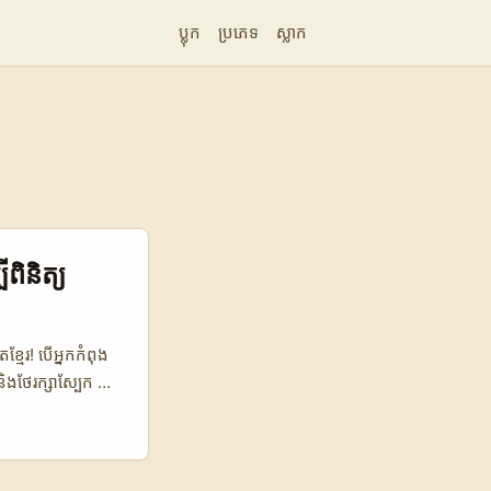
ប្លុក
ប្រភេទ
ស្លាក
ពិនិត្យ
្មែរ! បើអ្នកកំពុង
ិងថែរក្សាស្បែក រឿង
់រហ័ស និង
uyin។ អត្ថបទនេះ
អ្នកជាអ្នកបង្កើត