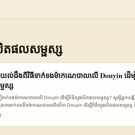
ផលិតផលសម្ផស្ស
្មែរយល់ដឹងពីវិធីទាក់ទងម៉ាកណេបាលលើ Douyin ដើម្បី
ផស្ស
ើម្បីទាក់ទងម៉ាកណេបាលលើ Douyin ដើម្បីពិនិត្យផលិតផលសម្ផស្ស? សួស្តីអ្នកបង្កើតខ
តក្នុងការទាក់ទងនឹងម៉ាកណេបាលលើវេទិកា Douyin ដើម្បីពិនិត្យផលិតផលសម្ផស្ស ន
ស្រួលទេ។ តែកុំបារម្ភ! ដោយសារតែទីផ្សារបណ្តាញសង្គមកំពុងរីកចម្រើនយ៉ាងឆាប
ី
តែស្វែងរកអ្នកបង្កើតដែលអាចជួយពង្រីកគម្រោងផ្សព្វផ្សាយរបស់ពួកគេនៅលើ Do
ណុចដែលត្រូវផ្តោតចិត្ត និងបច្ចេកទេសជាក់លាក់ក្នុងការចូលដល់ម៉ាកណេបាល។ មិនថា