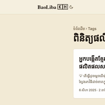
BaoLiba 🇰🇭
ទំព័រដើម
Tags
ពិនិត្យ
អ្នកបង្កើតខ
ផលិតផលសម្
💡 តើធ្វើដូចម្តេចដ
ស្វែងរកវិធីដាច់ខា
នេះមិនមែនជារឿងងាយ
6 សីហា 2025
·
2 នាទ
ម៉ាកណេបាលក៏កំពុង
នឹងជួយអ្នកដឹងពីចំ