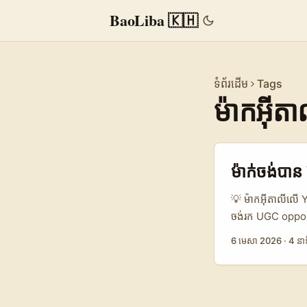
BaoLiba 🇰🇭
ទំព័រដើម
Tags
ម៉ាកអ៊ីតា
ម៉ាក់ចង់បាន
💡 ម៉ាកអ៊ីតាលីលើ Y
ចង់រក UGC opportun
“ខ្ញុំអាចជួយ bran
6 មេសា 2026
·
4 នាទ
មើលឃ្លីបលេងៗប៉ុណ្
ទុកចិត្តបែប lon
Coca-Cola តែងប្រ
គ្នា៖ បើគេចង់បាន