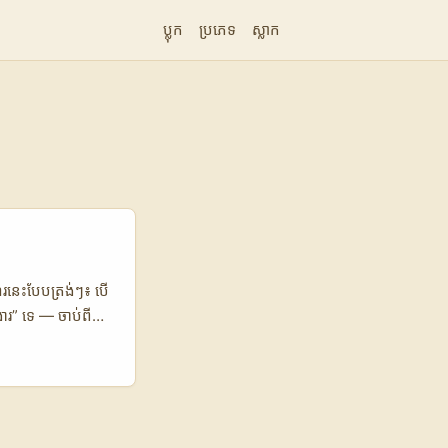
ប្លុក
ប្រភេទ
ស្លាក
ណួរនេះបែបត្រង់ៗ៖ បើ
ងារ” ទេ — ចាប់ពី
នជាកន្លែងសម្រាប់
ារបង្កើតជំនឿ
’s, Nike និង
៉ាកអ៊ីតាលីក៏ដូច
public opinion