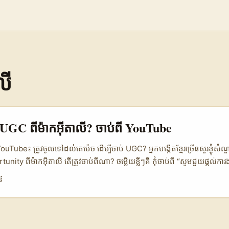
លី
 UGC ពីម៉ាកអ៊ីតាលី? ចាប់ពី YouTube
ouTube៖ ត្រូវចូលទៅដល់គេម៉េច ដើម្បីចាប់ UGC? អ្នកបង្កើតខ្មែរ​ច្រើនសួរខ្ញុំសំ
ity ពីម៉ាកអ៊ីតាលី តើត្រូវចាប់ពីណា? ចម្លើយខ្លីៗគឺ កុំចាប់ពី “សូមជួយផ្តល់ការ
d របស់អ្នកឲ្យលក់ ឬឲ្យគេជឿទុកចិត្តបានមុន” វិញ។ YouTube នៅឆ្នាំ 2026 មិនមែ
ី
ណោះទេ។ វាជា platform ដែលម៉ាកប្រើសម្រាប់ storytelling, community, និងក
g-form។ តាមបរិបទដែលបានឃើញជាសាធារណៈ ម៉ាកធំៗដូចជា Apple, McDonald
ើ YouTube ដើម្បីនិយាយជាមួយ audience ទូទាំងពិភពលោក។ នេះមានន័យថា ម
 content ដែល “មើលហើយជឿ” YouTube គឺជាទ្វារធំមួយ។ បើសង្កេត trend ពី 