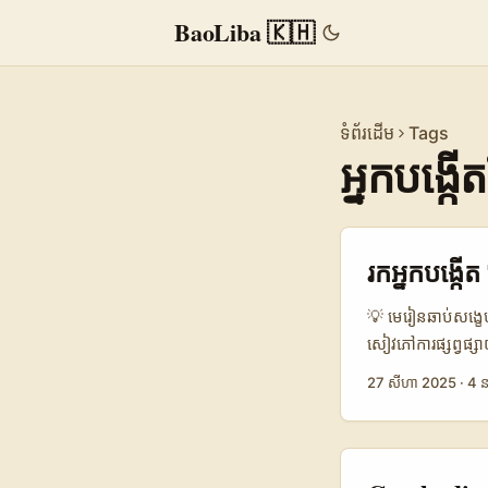
BaoLiba 🇰🇭
ទំព័រដើម
Tags
អ្នកបង្កើតខ
រកអ្នកបង្កើ
💡 មេរៀនឆាប់សង្
សៀវភៅការផ្សព្វផ្សា
កម្ពុជា ដែលចង់ទា
27 សីហា 2025
·
4 ន
សំណួរនេះ៖ តើអ្នកត
ដែលមានសុញ្ញាឬ? 
advertisers ត្រូវ
ធ្វើ content ដែលម