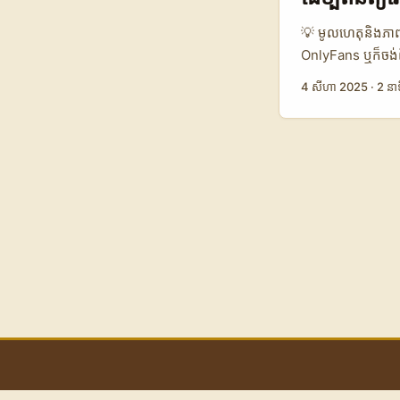
platform ដែលផ្ត
OnlyFans ដែលត្រូ
💡 មូលហេតុនិងភាពចា
entrepreneurship
OnlyFans ឬក៏ចង់ពិន
សាស្រ្ត new-mone
មុខតំណាងម៉ាក និងអ្
4 សីហា 2025
·
2 នាទ
មនុស្សពេញវ័យទេ ប៉ុ
បង្កើតខ្មែរត្រូវចាប
តំបន់អាស៊ីអាគ្នេ
វិនិយោគធំមួយនៅឡอ
ទំនាក់ទំនងនេះអាចជួ
គុណភាព។ ឥឡូវនេះ ក
ហើយដំណើរការនេះអា
ដំណើរការរវាងម៉ាកសិ
អ៊ីនធឺណិត វេទិកាស
10-15% 5-10% 📈 អ
អត្ថបទ, វេទិកាសន្
OnlyFans ដែលគេកំព
មានអត្រាកាត់ប្រាក់
អាចជាជម្រើសល្អសម្រ
B