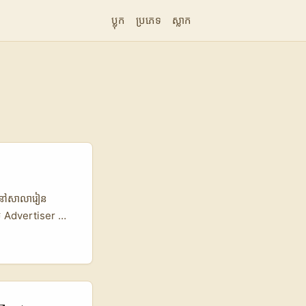
ប្លុក
ប្រភេទ
ស្លាក
 នៅសាលារៀន
ាប់ Advertiser នៅ
យល់ចំពោះមូលហេតុនៃ
រាប់ Content UGC
— ហេតុនេះ
ង្ហាញប្រវត្តិការ
ashtag អាសយដ្ឋាន,