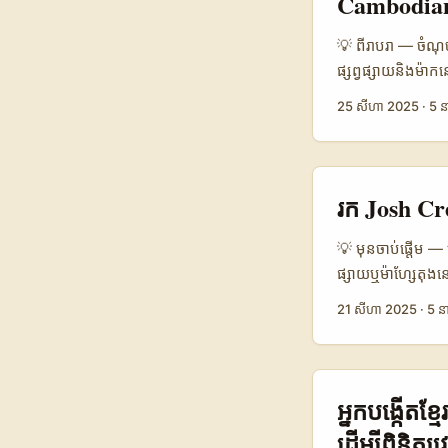
Cambodian
ខេត្ត/ទីក្រុង, ភា
បញ្ចប់បាន។ យើងនឹ
💡 ពីរាបរា — ចំណុច
agencies, និង ev
ផ្សព្វផ្សាយនិងម៉ា
នេះជាដៃគូសម្រាប់
Takatak អ្នកកំពុ
25 សីហា 2025
·
5 ន
ប្លាតហ្វોર્મដើម្
video creator eco
York Sun)។ ...
បញ្ចូលដើម្បីជួយ 
Drops ដែលលោក Ga
branded drops ក
រក Josh Cr
វប្បធម៌, និង loc
ការ hooks របស់គ្ន
💡 មុនចាប់ផ្តើម 
ច្រើនដើម្បីរក្សា v
ផ្សាយឬម៉ាហ្សែតុងនៅ
marketplaces, ou
creators” មានអ្វ
21 សីហា 2025
·
5 នា
របស់ Colossal) —
មិនមែនគ្រាន់តែ “
audience (ចំណង់
Shaw ដែលបានបញ្ជាក
platform ថ្មីៗ។ S
អ្នកបង្កើតខ
personal trainer 
ដើម្បីពិនិត្យវ