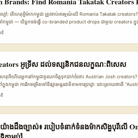
 Brands: Find Romania Takatak Creators 
សា, និងលទ្ធភាព cross-posting ទៅ TikTok ឬ Instagram — នេះជាកន្លែងដែលអ
ងលៀងលើវិធីការស្វែងរកពហុជំហាន (in-app discovery, talent marketplac
ក្តៅ: តើហេតុអ្វីម៉ាកកម្ពុជា ត្រូវចាប់អារម្មណ៍លើ Romania Takatak creators?
ent networking) — និងធ្វើវាអោយមានកម្រិតភាពអាចសិក្សាបាន និងអាចដំណ
កនៅកម្ពុជា — បើអ្នកចង់ធ្វើ co-branded product drops ជាមួយ creators ក
អ្នក — practical, street-smart, ហើយមានឧទាហរណ៍ពិតពីអាជីពអ្នកបង្កើតដ
ងបន្តស្វែងរកចម្លើយដែលពិតប្រាកដ, សម្រួលបែបដែនការពិត និងអាចអនុវត្តបាន។
ាទី
បីរួមចំណូល (ដូចជា Julian Shaw នៅលើ OnlyFans ដែលបានចែករំលែកស្ថានភា
nomy កំពុងប្ដូរសំខាន់: creators អាចសរសេរ story កាន់តែជ្រាលជ្រៅ, និងឧ
monetize ដោយផ្តល់ licensing, payments និង delivery ក្នុងតំណាងតែមួយ
rling Wu ចុះក្នុង MusicTech បានពិពណ៌នា)។ នេះបើកទ្វារ​អោយម៉ាក SME
ាត់ស្រួលដោយការសហការ​ជាមួយ creators ដែលមាន niche ថ្មីៗ។ បញ្ហាក៏មា
eators អូទ្រីស ដល់ទស្សនិកជនលក្ខណៈពិសេស
al platform use-cases គឺជាចំណុចធំនៅពេល connect អ្នកបង្កើត Romania ជ
ាត្រូវតែឆ្លើយតបទៅនឹង audience ទាំងពីរ: មិនមែនត្រឹម viral moment ទេ តែត្
— ហេតុអីហើយអ្នកនៅកម្ពុជាគួរយកចិត្តទុកដាក់ចំពោះ Austrian Josh creators
alue និង conversion។ នេះសម្រាប់អត្ថបទនេះ — ខ្ញុំនឹងចែកបច្ចេកទេសពាក់ព័ន្ធ
ក្នុងកម្ពុជា ការរីកចម្រើនទៅទីផ្សារអន្តរជាតិទាមទារប្រាជ្ញា: ដោះស្រាយថាតើ “Au
treach templates, negotiation tips, ការប្រើឧបករណ៍ថ្មីៗ — ដូចជា Dr
ីពិសេស, តើពួកគេទាក់ទាញថ្នាក់ទស្សនិកជនណា, ហើយតើអ្នកអាចចូលរួមដោយវិធី
ទី
 និងឧទាហរណ៍អាចអនុវត្តបានសម្រាប់ម៉ាកនៅកម្ពុជា។ ...
រកអ្នកមាន followers” ប៉ុណ្ណោះទេ — វាជាការស្វែងរកអ្នកដែលមាន resonance
ចំណូលចិត្តពិសេស) ដែលអាចបង្កើត conversion និង brand affinity បាន។ 
់ក្នុង New York Sun បង្ហាញពីរបៀបដែលអ្នកបង្កើតមាតិកអាចបម្លែងជីវិតដោយផ
haw ទម្លើយថា OnlyFans ជួយគាត់ឈានដល់ប្រាក់ចំណូលខ្លះដែលមិនធ្លាប់មាន មុ
្មែរយ៉ាងដឹងច្បាស់៖ របៀបទំនាក់ទំនងម៉ាកសិង្ហបុរីលើ 
ហើយបានខ្ចីប្រាក់ប័ណ្ណក្រេឌីតច្រើន — នេះជាឧទាហរណ៍សំខាន់បង្ហាញថា creators
េទិកាអប់រំ