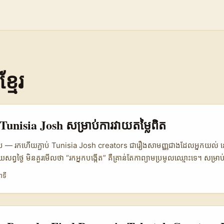
្មែរ
ត Tunisia Josh សម្រាប់ការវាយតម្លៃពិត
ខេប — រកហើយភ្ជាប់ Tunisia Josh creators ជារឿងសាមញ្ញជាងដែលអ្នកយល់
យសព្វថ្ងៃ មិនគួរមើលថា “រកអ្នកបង្កើត” គឺគ្រាន់តែកាព្យាមប្រមូលឈ្មោះទេ។ សម្រ
ក់ទងទៅអ្នកប្រកបដោយភាពសុទ្ធនៅ Tunisia លើវេទិកា Josh — មានទីមួយត្រូវ
ាទី
្រូវការការវាយតម្លៃបែបណា? សម្រាប់លក់ច្រើន, សម្រាប់ធ្វើ Local trust, ឬសម្
នៅឆ្នាំ 2025 យើងឃើញពីបំណងចង់បាន “authentic reviews” កាន់តែច្រើន 
ចុះចូលល្អ៖ ស្វែងរកអ្នកដែលមានទំនាក់ទំនងជាមួយទស្សនិកជន Tunisian ហើយអាចប
ិនកើតចេញពីការគ្រប់គ្រងរឹងពេក។ សូមចូលចិត្តដាក់លក្ខណៈសម្គាល់ពាក់ព័ន្ធ: h