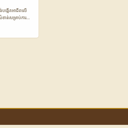
York Sun)។
ាង tech, digital
ចង់បង្កើតអាជីពលើ
ារម្មណ៍លើយុទ្ធ
ំខាន់សម្រាប់ការនាំ
ាយមាតិកាប្រភេទ
េតុអ្វីបានជាអ្នក
សក្តានុពលខ្ពស់ក្នុង
 ដែលជាក្រុមហ៊ុន
សព្វផ្សាយ។ ការ
ើតមាតិកាអប់រំដែលមាន
េញចំណេះដឹងសំខាន់
្រៀបធៀបការចូល
 វេទិកាអប់រំតាម
្រៃកាត់ពីចំណូល 20%
ភាព វីដេអូ,
ពីភាពខុសគ្នារវាង
្គមទូទៅ។ OnlyFans
ង្ហាញថា OnlyFans
រំក្នុងបរិបទ