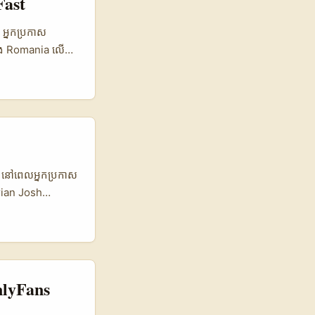
Fast
្នកអាចចាប់ផ្តើមវិញ
es, local
 អ្នកប្រកាស
ើរការបាន។ អត្ថបទ
្នុង Romania លើ
ែលបានប្រើ
 សម័យនេះ short-
ពរបស់គាត់ អ៖ New
បករណ៍ត្រូវបានរួម
 (ដូចជា Colossal
s ពូកែចងក្រង co-
នដែរ — ភាសា,
ាមួយម៉ាកកម្ពុជា។
រូវបង្កើតភាពយ៉ាង
? នៅពេលអ្នកប្រកាស
 (platform search,
strian Josh
ops និង Vibes
ណា។ រឿងនេះ
 ជាមួយ niche
ករណី Julian
្លាស់ប្ដូរទៅ
ននេះគាត់ធ្វើការជា
OnlyFans
 និច្ចចូលចិត្ត