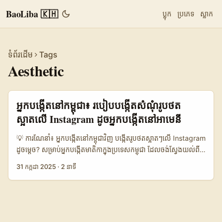
BaoLiba 🇰🇭
ប្លុក
ប្រភេទ
ស្លាក
ទំព័រដើម
Tags
Aesthetic
អ្នកបង្កើតនៅកម្ពុជា៖ របៀបបង្កើតសំណុំរូបថត
ស្អាតលើ Instagram ដូចអ្នកបង្កើតនៅអាមេនី
💡 ការណែនាំ៖ អ្នកបង្កើតនៅកម្ពុជាវិញ បង្កើតរូបថតស្អាតៗលើ Instagram
ដូចម្តេច? សម្រាប់អ្នកបង្កើតមាតិកាក្នុងប្រទេសកម្ពុជា​ ដែលចង់ស្វែងយល់ពី
វិធីបង្កើតសំណុំរូបថតស្អាតលើ Instagram ដូចជាអ្នកបង្កើតនៅអាមេនី ការ
31 កក្កដា 2025
·
2 នាទី
យល់ដឹងពីទិដ្ឋភាពសិល្បៈ និងរចនាប័ទ្មរូបភាពគឺជាចំណុចសំខាន់ណាស់។ អា
មេនីគឺជាប្រទេសដែលមានប្រវត្តិសាស្ត្រវប្បធម៌ជ្រៅ និងការផ្តោតលើការរក្សា
ទុកមរតកសិល្បៈពហុវប្បធម៌។ អ្នកបង្កើតនៅទីនោះក៏ពេញចិត្តក្នុងការបង្ហាញ
ស្នាដៃដោយមានភាពស្អាត និងមានអត្ថន័យជ្រាលជ្រៅ។ នៅកម្ពុជា ការប្រើ
Instagram ដើម្បីបង្ហាញភាពសិល្បៈ និងការបង្កើតស្ទីលរូបថតស្អាតៗ