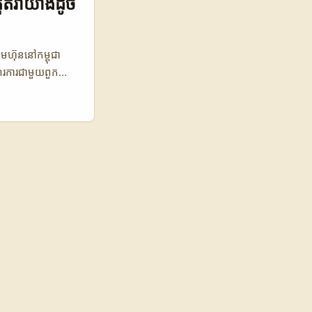
ួតរាំយ៉ាងដូច
បាន lesson ជា
ុមហ៊ុននៅកម្ពុជា
ើរការជាមួយពួក
ប្រើប្រាស់ និងអ្នក
Tube ដើម្បីបង្ហាញ
ចូលរួម និងឱកាស
y Plus និងការផលិត
្មីៗ ដូចបានរាយ
ង្ហាញថាអ្នកបង្កើត
យ: ការប្រៀបធៀបអ្នក
្រាស់ប្រចាំខែ (លាន)
1,200 1,050 🕺
ត Disney Plus
ប៉ុន្តែអូទ្រីសក៏មិន
រជាមួយអ្នកបង្កើត
សម្រាប់ការរួម