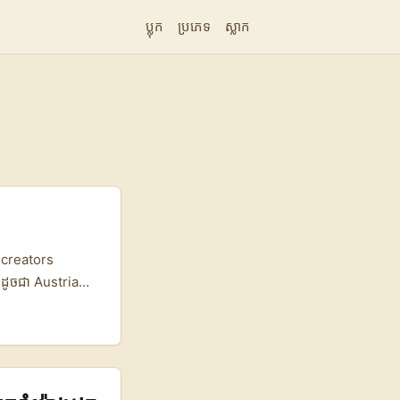
ប្លុក
ប្រភេទ
ស្លាក
s creators
ៗដូចជា Austria
ង់ដាក់លក់
ហការ ដោយគ្រប់
ator
er, engagement
ាញថា content-