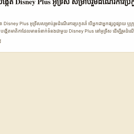
្កើត Disney Plus អូទ្រីស សម្រាប់រួមដំណើរការប្រក
 ទំនាក់ទំនង OnlyFans ក៏អាចបំផ្លាញ market norms រួចហើយ — យើងអាចយក
់ creative commerce ផ្សេងៗ។ ...
ត Disney Plus អូទ្រីសសម្រាប់រួមដំណើរការប្រកួតរាំ បើអ្នកជាអ្នកផ្សព្វផ្សាយ ឬក្រ
កបង្កើតមាតិកាដែលមានទំនាក់ទំនងជាមួយ Disney Plus នៅអូទ្រីស ដើម្បីរួមដំណ
ែនរឿងងាយទេ ប៉ុន្តែមានវិធីសាស្ត្រដែលអាចជួយអ្នកបានយ៉ាងច្បាស់។ ជាមូលដ្ឋាន អ្នក
ី
ney Plus នៅអូទ្រីសច្រើនប្រើបណ្ដាញសង្គមដូចជា TikTok, Instagram និង You
តិកាពាក់ព័ន្ធផ្សេងៗ។ ការរួមដំណើរការជាមួយអ្នកបង្កើតទាំងនេះ អាចជួយបង្កើនការ
ប់ម៉ាករបស់អ្នក។ លើសពីនេះ ការយល់ដឹងពីទិសដៅឆាប់រហ័សនៃមុខងាររបស់ Disne
ស ជាមួយនឹងការទំនាក់ទំនងជាមួយអ្នកបង្កើតល្បីៗ ត្រូវបានបង្ហាញក្នុងការស្រាវជ្រាវថ
lus + ដែលកំពុងអភិវឌ្ឍស៊េរីថ្មីៗ ដោយមានគំនិតប្លែកៗនិងបច្ចេកវិទ្យាថ្មីៗ។ នេះប
តម្លៃលើការបង្ហាញមាតិកាដែលច្នៃប្រឌិត និងទាក់ទាញសាធារណៈ។ 📊 តារាងទិន្នន័
 នៅអូទ្រីស និងប្រទេសផ្សេងៗ 🧩 ជាតិកម្ម អូទ្រីស អេស្ប៉ាញ អាមេរិក 👥 អ្នកប្រើប
ត្រាបម្លែងចូលរួម (%) 15% 22% 18% 💰 ចំណូលមធ្យមអ្នកបង្កើត (USD) 850 
តរាំ (%) 35% 48% 40% តារាងនេះបង្ហាញពីការប្រៀបធៀបរវាងទីផ្សារអ្នកបង្កើ
ផ្សេងទៀត។ អេស្ប៉ាញមានចំនួនអ្នកប្រើប្រាស់ និងការចូលរួមក្នុងប្រកួតរាំខ្ពស់ជាងគេ 
្នុងកម្រិតដែលសាកសមសម្រាប់អ្នកផ្សព្វផ្សាយនៅកម្ពុជាដែលចង់រកដៃគូរួមដំណើរកា
លមធ្យម និងអត្រាបម្លែងនៅអូទ្រីសស្ថិតនៅកម្រិតមធ្យម បង្ហាញថាមានឱកាសច្រើន