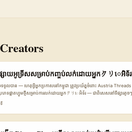
 Creators
សព្វផ្សាយអូទ្រីសសម្រាប់កញ្ចប់លក់ដោយអ្នកクリេអិទ័រ
ទួលបាន — ហេតុអ្វីអ្នកប្រកាសនៅកម្ពុជា ត្រូវប្រយ័ត្នចំពោះ Austria Thread
្រភេទផ្លាតហ្វូមថ្មីសម្រាប់ការលក់ដោយអ្នកクリេអិទ័រ — ជាពិសេសនៅទីផ្សារតូច
munities មានភាព niche និង engaged. ប្រសិនបើគោលបំណងរបស់អ្នកគឺច
ទី
នាងជា key driver, អ្នកចាំបាច់ត្រូវដឹងរបៀបស្វែងរក, វាយតម្លៃ, និងប្ដូរការស
ral fit និង ROI។ នៅអូទ្រីស (Vienna ជាកណ្តាលឬក៏ទីតាំងស្វែងរកស្រាប់) cre
ំដូចនៅសហរដ្ឋឬអង់គ្លេសទេ — នេះមានអត្ថប្រយោជន៍: costs typically low
ង audience ស្រឡាញ់ local authenticity. Reference content បានបង្ហ