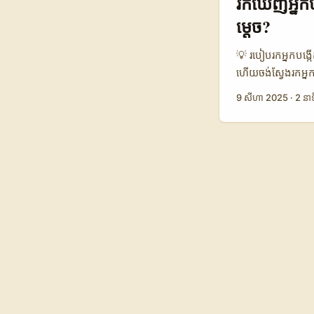
រកឃើញអ្នកបង
villa និង model
ម្តេច?
ករណីសិក្សាសម្រាប
💡 របៀបរកអ្នកបង្កើ
ហើយចង់ស្វែងរកអ្ន
គេលើប្រកួតរាំ មិនម
9 សីហា 2025
·
2 នាទ
បង្កើតមាតិកា Dis
ការប្រកួតរាំ និងមា
ផ្សព្វផ្សាយសម្រា
មាតិកាថ្មីៗនៅអូទ្រី
ការណ៍ពី Movistar P
នៅអូទ្រីសកំពុងវាយ
បង្កើត Disney Plus
1.5 4.2 3.8 📈 អ
សមាជិកចូលរួមប្រកួ
នៅអូទ្រីស និងប្រទេស
អាចរារាំងបានទេនៅក
Disney Plus។ ចំណូ