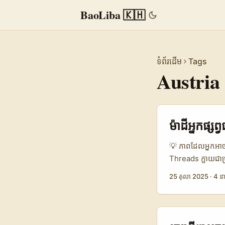
BaoLiba 🇰🇭
ទំព័រដើម
Tags
Austria
ម៉ាដីអ្នកផ្
💡 ភាពដែលអ្នកអាចទ
Threads ក្លាយជាប
ដែល creator com
25 តុលា 2025
·
4 នា
campaign ដែលគាត់/
គ្រងហានិភ័យ cultu
ecosystems មិនធ
often higher, និ