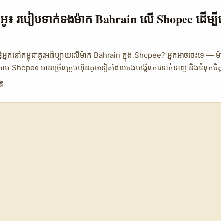
សា, សីតវិទ្យា, និងទំនុកចិត្ត)។ Lindsey Lehmann ពី PMG Worldwide បានប
r Discovery API ជាឧបករណ៍ដែលបញ្ចាក់ពីសមត្ថភាព “creator discove
ីដេអូ៖ របៀបទាក់ទងម៉ាក Bahrain លើ Shopee ដើម្បី
ឺយើងអាចយកគំនិតនេះទៅអនុវត្តលើ ShareChat ដោយប្រមូលពីមេតា (hashta
ent metrics) ហើយបង្ហាញជាសកល។ 📊 ទិន្នន័យបោះពុម្ភ (Data Snapsho
ain Instagram Bahrain YouTube Bahrain 👥 Monthly Active 150.
ុអ្វីអ្នកនៅកម្ពុជាគួរអធិប្បាយលើម៉ាក Bahrain ក្នុង Shopee? អ្នកអាចចេះទេ —
 Engagement (nano) 4.2% 3.7% 3.5% 🔎 Discovery Ease Medium
ម្មតាម Shopee មានច្រើនក្រុមហ៊ុនតូចទៀតដែលចង់បង្កើនការទាក់ទាញ និងទំនុកចិត្
ro 8 USD 12 USD 10 USD 🛠️ Tools Available Hashtags, communit
ិតវីដេអូ testimonial គឺមានឱកាសធំ ដោយគ្រប់ម៉ាកត្រូវការពិត (authentic) និង
ទី
ics, search តារាងបង្ហាញថា ShareChat នៅបារ៉ែនមានសកម្មភាពគ្រប់គ្រាន់សម្
ំ 2025–2026, ទិសឆ្នាំទីផ្សារ​បង្ហាញថា brands ផ្ទេរប្រាក់ទៅ creators ញឹកញា
tors — engagement rate ស្ថិតនៅចំណុចខ្ពស់បំណែកដោយភាពខិតខំ និងការត
រាល់ម៉ាកចង់បាន engagement ជាផ្លូវការ មិនមែនគ្រាន់តែ clicks ទេ។ អត្ថប្
៉ាងណា Instagram មានឧបករណ៍ discovery និង CPM ខ្ពស់ ដែលធ្វើឲ្យខ្
្វើដំណើរការទំនាក់ទំនងផ្ទាល់, លក់សេវា testimonial មួយកញ្ចប់, និងបង្កើតវិធីល
uasion។ ខាងក្រោមនេះខ្ញុំបង្ហាញយុទ្ធសាស្ត្រអភិវឌ្ឍន៍ ដែលយកចិត្តទុកដាក់ពីការច
ិងជួយអ្នកទាក់ទងម៉ាក Bahrain លើ Shopee ដោយប្រកបដោយភាពទាក់ទាញ 
hot ប្រៀបធៀបចំណុចចម្រាស់ outreach 📈 🧩 Metric Direct Shopee Ch
 Partner 👥 Monthly Active 120,000 45,000 15,000 📈 Response
ly Time 12h 48h 6h 💰 Avg Deal Size 80 BHD 150 BHD 300 BHD 
តារាងនេះបង្ហាញភាពខុសគ្នារវាងបីជម្រើសធម្មតាសម្រាប់ទាក់ទងម៉ាក — Sho
ញលេញនៅក្នុងសង្ឃឹមទីផ្សារ; អ៊ីម៉ែលផ្តល់ភាពអាជីព និងឈានចូលទំនាក់ទំនងលម្អ
រឬដៃគូក្នុងតំបន់ផ្តល់ការទទួលខុសត្រូវខ្ពស់ និងលទ្ធផលល្អប្រសើរជាងមធ្យម។ ...