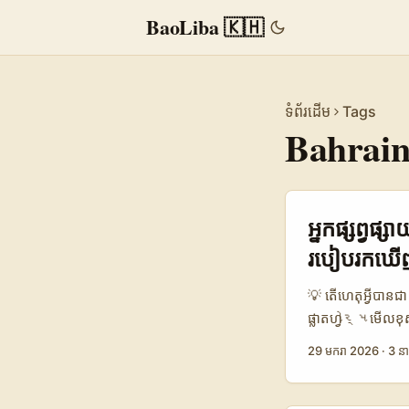
BaoLiba 🇰🇭
ទំព័រដើម
Tags
Bahrai
អ្នកផ្សព្វផ
របៀបរកឃើញ
💡 តើហេតុអ្វីបា
ផ្លាតហ្វોર્મមើលខ
ផ្សព្វផ្សាយនៅបារ៉ែ
29 មករា 2026
·
3 នា
វប្បធម៌ជាពិសេស។ ស
ចម្បងមិនមែនត្រឹមត