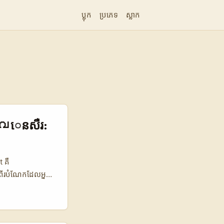
ប្លុក
ប្រភេទ
ស្លាក
ფ្លുവេនសឺរ:
 គឺ
ពីរបំណែកដែលអ្នក
និងមាតិកាប្រកបដោយ​
rs ពីបារ៉ែន៖ បញ្ហា
ម្រួលមុខងារ