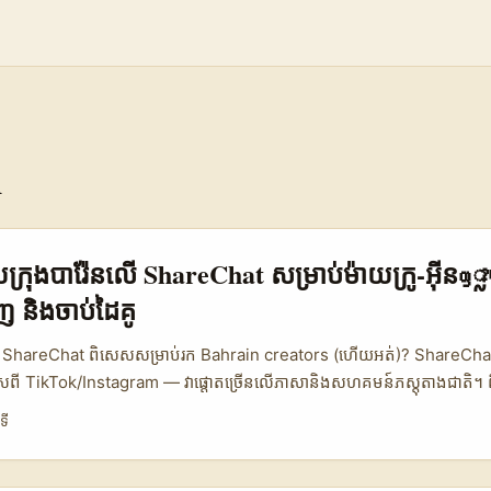
n
្សាយក្រុងបារ៉ែនលើ ShareChat សម្រាប់ម៉ាយក្រូ‑អ៊ីន
 និងចាប់ដៃគូ
នជា ShareChat ពិសេសសម្រាប់រក Bahrain creators (ហើយអត់)? ShareChat
ុសពី TikTok/Instagram — វាផ្តោតច្រើនលើភាសានិងសហគមន៍ភស្តុតាងជាតិ។ 
នអាចមានលក្ខណៈពិសេសគឺ៖ អារ៉ាប់ជាភាសាគន្លឹះ, បណ្ដាញសម្ព័ន្ធខ្នាតតូចដ៏រឹងមាំ 
ទី
ម្រាប់អ្នកផ្សព្វផ្សាយនៅកម្ពុជាដែលចង់ចាប់ដៃគូជាមួយ micro/nano‑influence
ែ “រកឃើញ” ទេ — ត្រូវប្រើវិធីសាស្រ្តដែលវាយតម្លៃ engagement ដែលពិត និងស