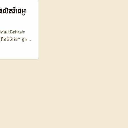
ញ្ជាក់ថា
ry and
ផលិតវីដេអូ
gs, follower
t) 🧩 Metric
000 420.000
 ម៉ាកនៅ Bahrain
 High Low 💸
តពីអតិថិជន។ អ្នកជា
y lists Creator
អង្គចិត្តដែលបង្កើន
រាប់កំពុងស្វែងរក
ប់ (យោងពី OpenPR
ភ្ជាប់ជា
រយោជន៍សម្រាប់អ្នក៖
លះម៉ាកចូលលេង
ក់បន្ទាន់ពីវីដេអូ
ាប់អារម្មណ៍រូបមន្ត
និងប្រកបដោយ
at Email Seller
 Rate 18% 25%
 Trust Level
pee Chat អាចឆាប់
ិត; ខណៈដែលការរួម