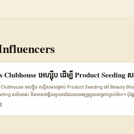
Influencers
 Clubhouse អេហ្ស៊ីប ដើម្បី Product Seeding សម
ជា Clubhouse អេហ្ស៊ីប សក្តិសមសម្រាប់ Product Seeding ទៅ Beauty Blogge
ting សម័យនេះ មិនមានចម្លើយមួយទេដែលសមរម្យស្រួលសម្រាប់គ្រប់ម៉ាក។ ប៉ុន្ត
) មានសារៈសំខាន់លក្ខណៈប្លែកៗ៖ ក្រុមសម្រស់ក្នុងភាសារអារ៉ាប់មានសកម្មភាពត្រឹមត្
ទី
hybrids, មាននិន្នាការរាប់ពី clean beauty ទៅ fragrance innovation (ជារ
តំបន់) — ទាំងនេះបង្ហាញថា Clubhouse ជាវិថីដែលអាចប្រើសម្រាប់ដំណើរការប្រេក
uty bloggers បានពេញលេញ។ យើងសរសេរអត្ថបទនេះសម្រាប់អ្នកផ្សព្វផ្សាយនៅ
ributors, និងម៉ាឃែតឈឺរ)—ដែលចង់ដឹងថាតើត្រូវចាប់ផ្តើមពីណា, ត្រូវវាស់ KPI អ្វ