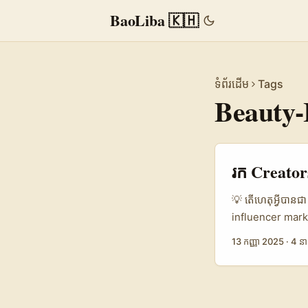
BaoLiba 🇰🇭
ទំព័រដើម
Tags
Beauty-
រក Creators
💡 តើហេតុអ្វីបាន
influencer marke
និងអេហ្ស៊ីប (Egypt
13 កញ្ញា 2025
·
4 នា
audio និង social 
ព្រឹត្តិការណ៍ធំនៅ
seeding ដល់ bea
(advertisers, dist