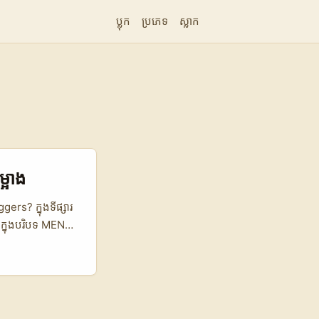
ប្លុក
ប្រភេទ
ស្លាក
្អាង
rs? ក្នុងទីផ្សារ
ែក្នុងបរិបទ MENA
រូវលើប្លាតហ្វូម
ឿយៗដែលផ្គុំនឹង
ង់ product
កម្ពុជា
ី, និងត្រូវរៀបចំ