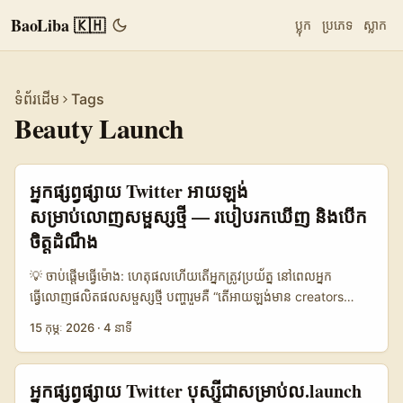
BaoLiba 🇰🇭
ប្លុក
ប្រភេទ
ស្លាក
ទំព័រដើម
Tags
Beauty Launch
អ្នកផ្សព្វផ្សាយ Twitter អាយឡង់
សម្រាប់លោញសម្ផស្សថ្មី — របៀបរកឃើញ និងបើក
ចិត្តដំណឹង
💡 ចាប់ផ្តើមធ្វើម៉ោង: ហេតុផលហើយតើអ្នកត្រូវប្រយ័ត្ន នៅពេលអ្នក
ធ្វើលោញផលិតផលសម្ផស្សថ្មី បញ្ហារួមគឺ “តើអាយឡង់មាន creators
Twitter មុខមាត់ណាចេញមក?” — មិនមែនគ្រាន់តែរក username ទេ
15 កុម្ភៈ 2026
·
4 នាទី
ប៉ុន្តែគឺរក community, niche convo, និង native moments ដែល
ធ្វើឲ្យឈុតឈាម viral ។ លើពិភព social វេលានេះ TikTok និង
Instagram ព្រមទាំង Twitter/ X មានតួនាទីផ្សេងគ្នា: TikTok ដល់
អ្នកផ្សព្វផ្សាយ Twitter បុស្ស្នីជាសម្រាប់ល.launch
លំដាប់ discovery, Instagram សម្បូរពី visuals, ហើយ Twitter