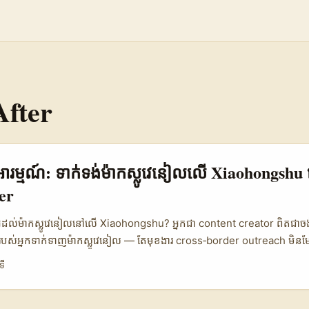
After
ារម្មណ៍: ទាក់ទង់ម៉ាកស្លូវេនៀលលើ Xiaohongshu ដ
er
ុអ្វីដល់ម៉ាកស្លូវេនៀលនៅលើ Xiaohongshu? អ្នកជា content creator ពិតជាចង
បស់អ្នកទាក់ទាញម៉ាកស្លូវេនៀល — តែមុខងារ cross‑border outreach មិន
ាកន្លែងដែលមានវប្បធម៍ community‑driven និង visual discovery — Mi
ទី
ically” ជាការចាប់ផ្ដើមនាំឲ្យមាន conversion និង long‑term brand partne
ជា អ្នកត្រូវដឹងពីរបៀប align នូវ content និង pitch ដើម្បីស្គាល់ expectation