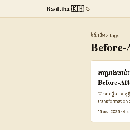
BaoLiba 🇰🇭
ទំព័រដើម
Tags
Before-
គម្រោងចាប់អ
Before‑Aft
💡 ចាប់ផ្តើម: ហេត
transformation រ
Xiaohongshu គឺជ
16 មករា 2026
·
4 នា
“sharing authent
ជា creator ពីកម្ពុ