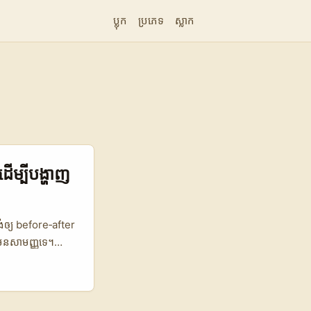
ប្លុក
ប្រភេទ
ស្លាក
ើម្បីបង្ហាញ
់ឲ្យ before‑after
មែនសាមញ្ញទេ។
 Yang ពន្យល់ថា
rship។ បើអ្នកធ្វើ
 របស់ម៉ាកស្លូវេនៀល