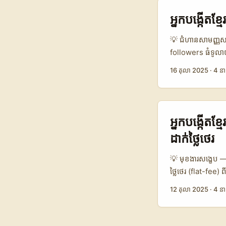
(cheap global se
អេហ្ស៊ីប, campai
អ្នកបង្កើតខ
ភាពខុសគ្នារវាង l
និងដឹងពេលវេលាសម្
💡 ជំហានសាមញ្ញសម្រ
content បានរៀបរ
followers ធំទូលា
video‑led brand 
ភាពខ្លាំងក្នុង auth
16 តុលា 2025
·
4 នា
pitch កញ្ចប់ bra
intent — ម៉ាក D
education) មិនមែន
Twitch (live dem
អ្នកបង្កើតខ
ដាក់ថ្លៃថេរ
💡 មុខងារសង្ខេប —
ថ្លៃថេរ (flat-fee)
contact និងការពិ
12 តុលា 2025
·
4 នា
ច្រើនប្រើស្មាតហ្វ
ត្រូវចេះ target ទំ
នឹងបង្ហាញផ្លូវដល់