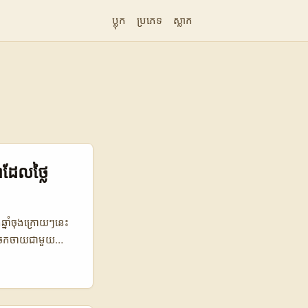
ប្លុក
ប្រភេទ
ស្លាក
ា​ដែលថ្លៃ
ឆ្នាំចុងក្រោយៗនេះ
l ចែកចាយជាមួយ
​ច្បាស់លាស់, គ្រប់
្ហាចម្បងដែល
ងការគណនតម្លៃ