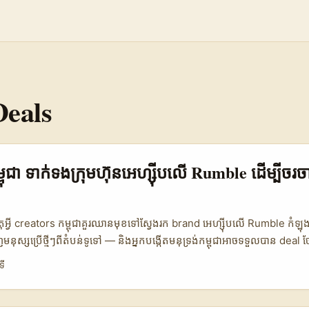
eals
ម្ពុជា ទាក់ទង​ក្រុមហ៊ុន​អេហ្ស៊ីប​លើ Rumble ដើម្បី​ចរច
ុអ្វី creators កម្ពុជា​គួរឈាន​មុខ​ទៅ​ស្វែងរក brand អេហ្ស៊ីប​លើ Rumble កំឡុង
នុស្សប្រើថ្មីៗពីតំបន់ទូទៅ — និងអ្នកបង្កើតមនុទ្រង់កម្ពុជាអាចទទួលបាន dea
សិនបើចាត់ទុកវិធីចាកចេញពីលក្ខណៈស្រុក។ មនុស្សស្វែងរក flat‑fee deals ព្រោះវា
ទី
ងសមស្របសម្រាប់ micro‑influencers ដែលចង់បង្កើនចំណូលបណ្តោះអាសន្ន។ បញ
នជួប — របាយការណ៍ pitch មិនសមស្រប, ខ្វែង context វប្បធម៌ និងកំហុសក្នុ