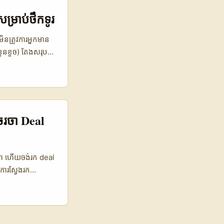
ើរការនៅទីផ្សារ
, អ្នកគួរយល់ពី
ម្រាប់ថឹកទូរ
្រាកដ, និយាយភាសា,
ដូចដែល reference
ិនត្រូវការអ្នកមាន
ique សម្រាប់
នួនខួច) តែងសរុប
ុជាដើម្បីទាក់ទង និង
ចូល៖ - មើលពី
roduct
បង្ហាញ ROI លើ
..
ីចរចា Deal
ពុជា ហើយចង់រក deal
ងការស្វែងរក
កចម្រើន, users
ើចង់ជោគជ័យ អ្នក
តប ROI នៃម៉ាក។ យើង
on tips សម្រាប់