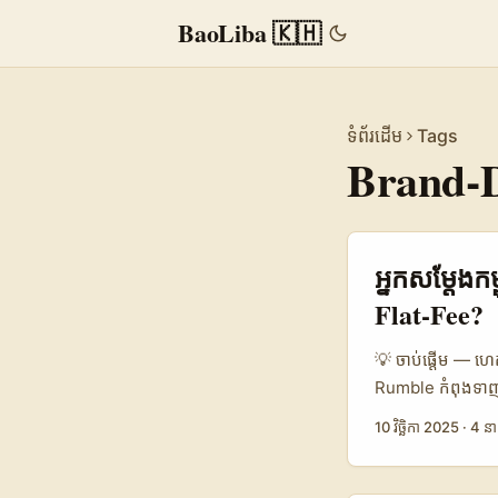
BaoLiba 🇰🇭
ទំព័រដើម
Tags
Brand-D
អ្នក​សម្ដែង​ក
Flat‑Fee?
💡 ចាប់ផ្តើម — ហេត
Rumble កំពុងទាញ​ម
brand អេហ្ស៊ីប ប្រ
10 វិច្ឆិកា 2025
·
4 នា
គ្រងសេវាកម្ម, និ
creators ភាគច្រើ