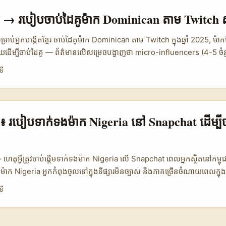
rvices ពិតជាស្អាតតែមាន hidden costs)។ ឧទាហរណ៍៖ ព្រោះខ្លឹមសារ មិនដំណ
gn ទទួលបាន engagement ទាប ហើយសម្លឹងលុនលើទ្រព្យធន។ ដើម្បីជៀសវាងនេះ
្មែរ → របៀបចាប់ដៃគូម៉ាក Dominican តាម Twitch ស
ocal និង global services — ធម្មតា local freelancers មាន context ពិតប
រាប់អនុវត្តិជាក់លាក់ (យល់ដឹងពីពិធីជប់លៀង, ថ្ងៃបែលតិច, ចំណង់អាហារ) — 
ាប់អ្នកបង្កើតខ្មែរ ចាប់ដៃគូម៉ាក Dominican តាម Twitch ក្នុងឆ្នាំ 2025, ម៉ាកម
ាប់ពីករណី Saudi និង Nafae។ ទោះជាយ៉ាងណា Rumble ផ្ដល់ឧស្សាហ៍ភាព un
យដើម្បីចាប់ដៃគូ — ព័ត៌មានលើសម្រេចបង្ហាញថា micro-influencers (4-5 ចំ
work ដែលអ្នកអាច leverage ដោយត្រៀមខ្លួនល្អ។ ...
enticity និងថោកថ្លា។ អត្ថបទនេះចែកយុទ្ធសាស្ត្រជាក់ស្តែងសម្រាប់ស្ទ្រីមម៉ឺងនៅកម្ព
ទី
nded tutorials ទៅម៉ាកនៅ Dominican Republic តាម Twitch។ សេចក្តីបញ្
ominican ត្រូវការលទ្ធផលជាក់លាក់ (conversion, community growth, p
 followers count ផ្ទាល់ទេ។ - យុទ្ធសាស្ត្រ Convertibility — ដាក់ចំណុច
o attendance, clip shares, extension watch time) ដើម្បីទាក់ទាញ។ .
្មែរ៖ របៀបទាក់ទងម៉ាក Nigeria នៅ Snapchat ដើម្ប
 ហេតុអ្វីត្រូវចាប់ផ្តើមទាក់ទងម៉ាក Nigeria លើ Snapchat ពេលអ្នកស្ថិតនៅកម្
 ពីម៉ាក Nigeria អ្នកកំពុងចូលទៅក្នុងទីផ្សារមិនច្បាស់ និងភាគច្រើនចំណាយពេលក្នុ
ភាក្សា។ សំណើនេះជារឿងស៊ីជម្រៅ — Nigeria មាន market digital ដែលកំពុងរី
ទី
ូន និងមាន appetite សម្រាប់ content ដែល local និង continental-savvy។ ប
នាក់ទំនងត្រឹមត្រូវ, បង្ហាញ creative value, ហើយផ្តល់កញ្ចប់ថ្លៃថេរ ដែលឆ្លើយ
 contact channels ដែលមានប្រសិទ្ធភាព, ការរៀបចំ pitch ជាក់លាក់, negotiati