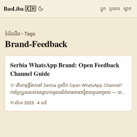
BaoLiba 🇰🇭
ប្លុក
ប្រភេទ
ស្លាក
ទំព័រដើម
Tags
Brand-Feedback
Serbia WhatsApp Brand: Open Feedback
Channel Guide
💡 តើហេតុអ្វីម៉ាកនៅ Serbia គួរបើក Open WhatsApp Channel?
ការប្រែប្រួលរបស់ឧស្សាហកម្មសារព័ត៌មានមានឥទ្ធិពលមួយចម្រាស់ — ពេល
នេះ អតិថិជនចង់ទាក់ទងតាម Direct Messaging លឿន និងងាយ។
11 សីហា 2025
·
4 នាទី
សម្រាប់ម៉ាកនៅ Serbia, បើកឆានែល WhatsApp សម្រាប់ទទួលមតិ
យោបល់ (open channel for feedback) មានអត្ថប្រយោជន៍ច្រើន:
quick response, higher engagement, និង conversion ខ្ពស់
ពេលដែលអនុវត្តបានត្រឹមត្រូវ។ ក៏ប៉ុន្តែ មិនមែនគ្រាន់តែបើកទូរស័ព្ទឲ្យ
ពេលណាមួយទេ — មានការបារម្ភពី governance, privacy, និង